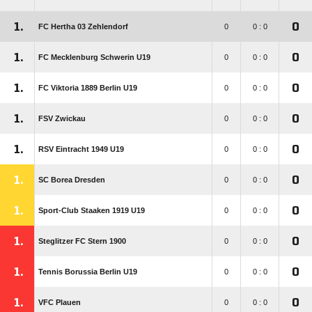
1.
0
FC Hertha 03 Zehlendorf
0
0 : 0
1.
0
FC Mecklenburg Schwerin U19
0
0 : 0
1.
0
FC Viktoria 1889 Berlin U19
0
0 : 0
1.
0
FSV Zwickau
0
0 : 0
1.
0
RSV Eintracht 1949 U19
0
0 : 0
1.
0
SC Borea Dresden
0
0 : 0
1.
0
Sport-Club Staaken 1919 U19
0
0 : 0
1.
0
Steglitzer FC Stern 1900
0
0 : 0
1.
0
Tennis Borussia Berlin U19
0
0 : 0
1.
0
VFC Plauen
0
0 : 0