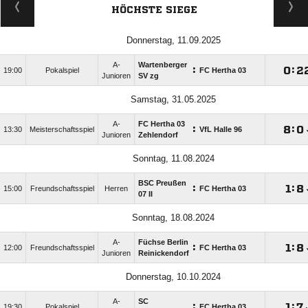
HÖCHSTE SIEGE
Donnerstag, 11.09.2025
A-
Wartenberger
:

:

19:00
Pokalspiel
FC Hertha 03
Junioren
SV zg
Samstag, 31.05.2025
A-
FC Hertha 03
:

:

13:30
Meisterschaftsspiel
VfL Halle 96
Junioren
Zehlendorf
Sonntag, 11.08.2024
BSC Preußen
:

:

15:00
Freundschaftsspiel
Herren
FC Hertha 03
07 II
Sonntag, 18.08.2024
A-
Füchse Berlin
:

:

12:00
Freundschaftsspiel
FC Hertha 03
Junioren
Reinickendorf
Donnerstag, 10.10.2024
A-
SC
:

:

19:30
Pokalspiel
FC Hertha 03