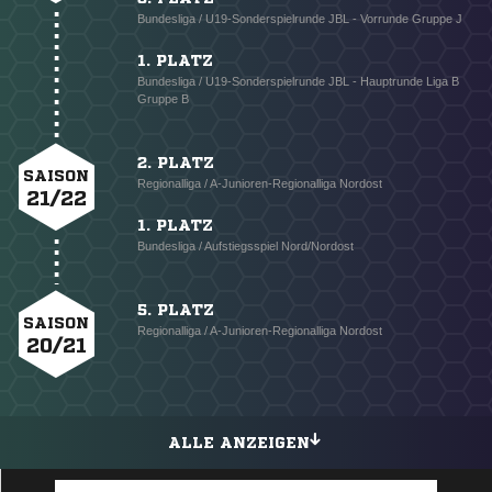
Bundesliga / U19-Sonderspielrunde JBL - Vorrunde Gruppe J
1. PLATZ
Bundesliga / U19-Sonderspielrunde JBL - Hauptrunde Liga B
Gruppe B
2. PLATZ
SAISON
Regionalliga / A-Junioren-Regionalliga Nordost
21/22
1. PLATZ
Bundesliga / Aufstiegsspiel Nord/Nordost
5. PLATZ
SAISON
Regionalliga / A-Junioren-Regionalliga Nordost
20/21
ALLE ANZEIGEN