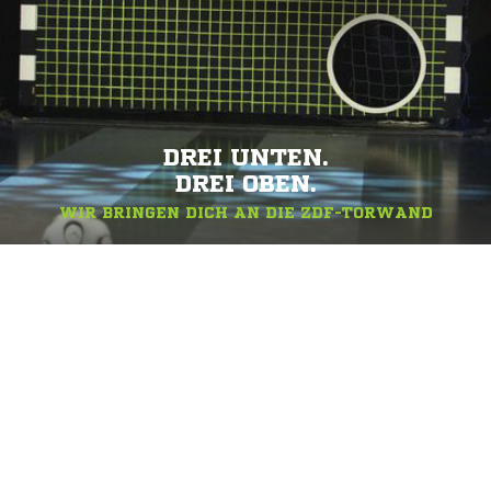
DREI UNTEN.
DREI OBEN.
WIR BRINGEN DICH AN DIE ZDF-TORWAND