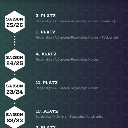
3. PLATZ
SAISON
Regionalliga / A-Junioren-Regionalliga Nordost (Hinrunde)
25/26
1. PLATZ
Regionalliga / A-Junioren-Regionalliga Nordost (Rückrunde)
4. PLATZ
SAISON
Regionalliga / A-Junioren-Regionalliga Nordost
24/25
11. PLATZ
SAISON
Regionalliga / A-Junioren-Regionalliga Nordost
23/24
13. PLATZ
SAISON
Bundesliga / A-Junioren-Bundesliga Nord/Nordost
22/23
3. PLATZ