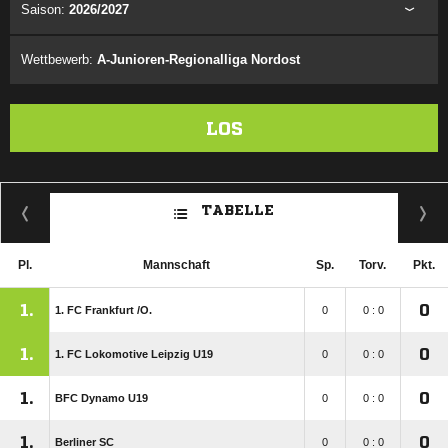
Saison:
2026/2027
Wettbewerb:
A-Junioren-Regionalliga Nordost
LOS
TABELLE
Pl.
Mannschaft
Sp.
Torv.
Pkt.
1.
0
1. FC Frankfurt /​O.
0
0 : 0
1.
0
1. FC Lokomotive Leipzig U19
0
0 : 0
1.
0
BFC Dynamo U19
0
0 : 0
1.
0
Berliner SC
0
0 : 0