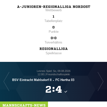
A-JUNIOREN-REGIONALLIGA NORDOST
Wettbewerb
1
Tabellenplatz
0
Punkte
0:0
Torverhältnis
REGIONALLIGA
Spielklasse
Letztes Spiel: So, 09.08.2026
12:00 | Freundschaftsspiele
BSV Eintracht Mahlsdorf II
-
FC Hertha 03

:

MANNSCHAFTS-NEWS