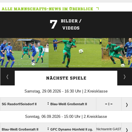
ALLE MANNSCHAFTS-NEWS IM ÜBERBLICK
7
BILDER /
VIDEOS
ANZEIGE
NÄCHSTE SPIELE
Samstag, 29.08.2026 - 16:30 Uhr | 2.Kreisklasse
:

:

SG Rasdorf/​Soisdorf II
Blau-Weiß Großentaft II
Sonntag, 06.09.2026 - 15:00 Uhr | 2.Kreisklasse
:
Nichtantritt GAST
Blau-Weiß Großentaft II
GFC Dynamo Hünfeld II zg.