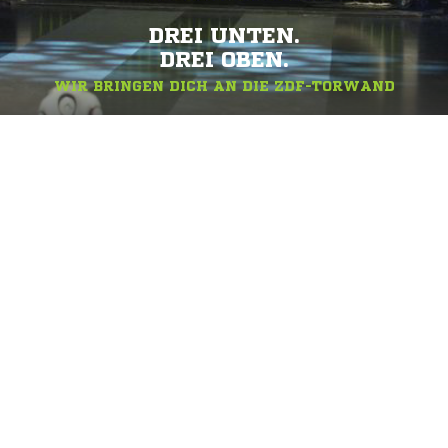
DREI UNTEN.
DREI OBEN.
WIR BRINGEN DICH AN DIE ZDF-TORWAND