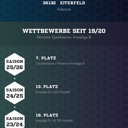
36132 EITERFELD
Adresse
WETTBEWERBE SEIT 19/20
Höchste Spielklasse: Kreisliga B
7. PLATZ
SAISON
2.Kreisklasse / Reserve Kreisliga B
25/26
13. PLATZ
SAISON
Kreisliga B / KLB Hünfeld
24/25
16. PLATZ
SAISON
Kreisliga B / KL B3 Hünfeld
23/24