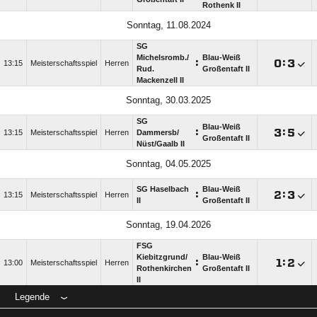
Rothenk II
Sonntag, 11.08.2024
SG
Michelsromb./​
Blau-Weiß
:

:

13:15
Meisterschaftsspiel
Herren
Rud.
Großentaft II
Mackenzell II
Sonntag, 30.03.2025
SG
Blau-Weiß
:

:

13:15
Meisterschaftsspiel
Herren
Dammersb/​
Großentaft II
Nüst/​Gaalb II
Sonntag, 04.05.2025
SG Haselbach
Blau-Weiß
:

:

13:15
Meisterschaftsspiel
Herren
II
Großentaft II
Sonntag, 19.04.2026
FSG
Kiebitzgrund/​
Blau-Weiß
:

:

13:00
Meisterschaftsspiel
Herren
Rothenkirchen
Großentaft II
II
Legende