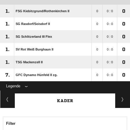
1.
0
FSG Kiebitzgrund/​Rothenkirchen II
0
0 : 0
1.
0
SG Rasdorf/​Soisdorf II
0
0 : 0
1.
0
SG Schlitzerland III Flex
0
0 : 0
1.
0
SV Rot Weiß Burghaun II
0
0 : 0
1.
0
TSG Mackenzell II
0
0 : 0
7.
0
GFC Dynamo Hünfeld II zg.
0
0 : 0
Legende
KADER
Filter