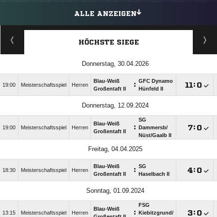
ALLE ANZEIGEN
HÖCHSTE SIEGE
Donnerstag, 30.04.2026
Blau-Weiß
GFC Dynamo
:

:

19:00
Meisterschaftsspiel
Herren
Großentaft II
Hünfeld II
Donnerstag, 12.09.2024
SG
Blau-Weiß
:

:

19:00
Meisterschaftsspiel
Herren
Dammersb/​
Großentaft II
Nüst/​Gaalb II
Freitag, 04.04.2025
Blau-Weiß
SG
:

:

18:30
Meisterschaftsspiel
Herren
Großentaft II
Haselbach II
Sonntag, 01.09.2024
FSG
Blau-Weiß
:

:

13:15
Meisterschaftsspiel
Herren
Kiebitzgrund/​
Großentaft II