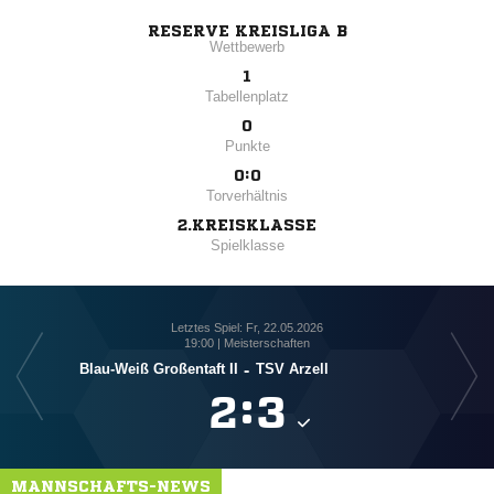
RESERVE KREISLIGA B
Wettbewerb
1
Tabellenplatz
0
Punkte
0:0
Torverhältnis
2.KREISKLASSE
Spielklasse
Letztes Spiel: Fr, 22.05.2026
19:00 | Meisterschaften
Blau-Weiß Großentaft II
-
TSV Arzell

:

MANNSCHAFTS-NEWS