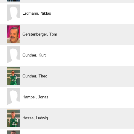
 
 
 
 
 
 