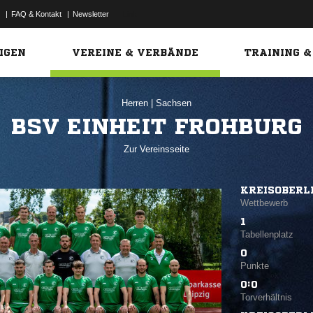
|
FAQ & Kontakt
|
Newsletter
Link
IGEN
VEREINE & VERBÄNDE
TRAINING &
Herren
|
Sachsen
BSV EINHEIT FROHBURG
Zur Vereinsseite
KREISOBERL
Wettbewerb
1
Tabellenplatz
0
Punkte
0:0
Torverhältnis