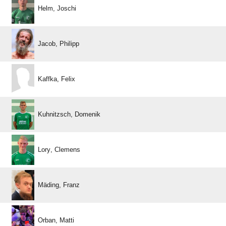
 
 
 
 
 
 
 