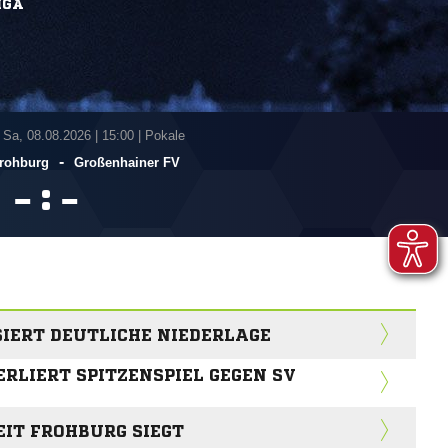
IGA
 Sa, 08.08.2026
|
15:00 | Pokale
-
Frohburg
Großenhainer FV
:


SIERT DEUTLICHE NIEDERLAGE
ERLIERT SPITZENSPIEL GEGEN SV
EIT FROHBURG SIEGT