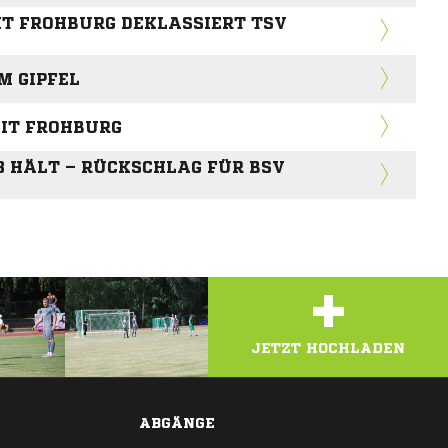
EIT FROHBURG DEKLASSIERT TSV
M GIPFEL
EIT FROHBURG
03 HÄLT – RÜCKSCHLAG FÜR BSV
+
JETZT HOCHLADEN
ABGÄNGE