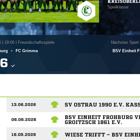
KREISOBERL
Spielklasse
6
|
19:00 | Freundschaftsspiele
Nächstes Spiel:
-
burg
FC Grimma
BSV Einheit 

SV OSTRAU 1990 E.V. KAS
13.06.2026
BSV EINHEIT FROHBURG V
06.06.2026
GROITZSCH 1861 E.V.
WIESE TRIFFT – BSV EINH
16.05.2026