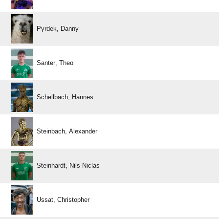
 
 
 
 
 
 