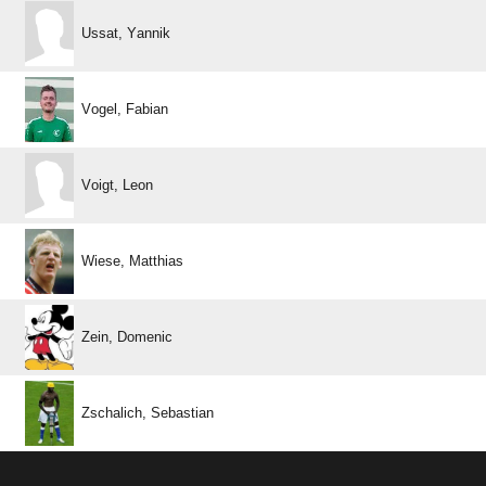
 
 
 
 
 
 