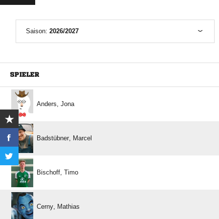
Saison:
2026/2027
SPIELER
 
 
 
 