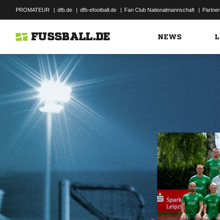
PROMATEUR
|
dfb.de
|
dfb-efootball.de
|
Fan Club Nationalmannschaft
|
Partner
FUSSBALL.DE
NEWS
L