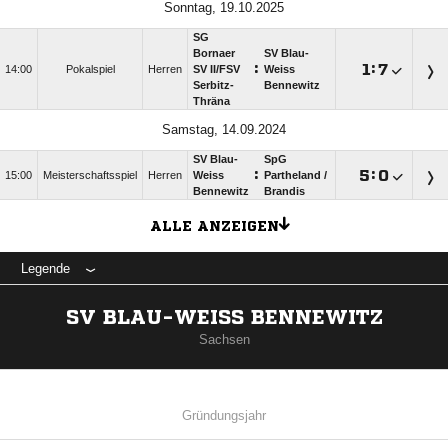
Sonntag, 19.10.2025
SG
Bornaer
SV Blau-
:

:

14:00
Pokalspiel
Herren
SV II/​FSV
Weiss
Serbitz-
Bennewitz
Thräna
Samstag, 14.09.2024
SV Blau-
SpG
:

:

15:00
Meisterschaftsspiel
Herren
Weiss
Partheland /​
Bennewitz
Brandis
ALLE ANZEIGEN
Legende
SV BLAU-WEISS BENNEWITZ
Sachsen
Gründungsjahr