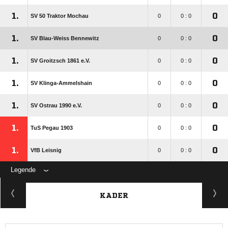
1.
0
SV 50 Traktor Mochau
0
0 : 0
1.
0
SV Blau-Weiss Bennewitz
0
0 : 0
1.
0
SV Groitzsch 1861 e.V.
0
0 : 0
1.
0
SV Klinga-Ammelshain
0
0 : 0
1.
0
SV Ostrau 1990 e.V.
0
0 : 0
1.
0
TuS Pegau 1903
0
0 : 0
1.
0
VfB Leisnig
0
0 : 0
Legende
KADER