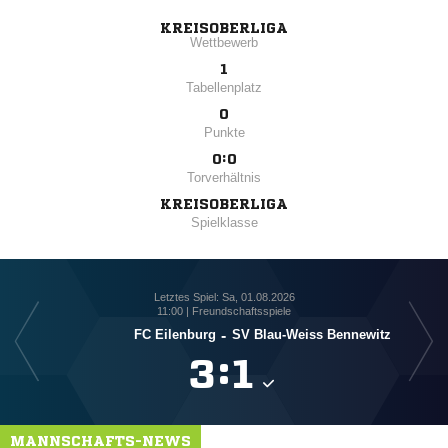
KREISOBERLIGA
Wettbewerb
1
Tabellenplatz
0
Punkte
0:0
Torverhältnis
KREISOBERLIGA
Spielklasse
Letztes Spiel: Sa, 01.08.2026
11:00 | Freundschaftsspiele
FC Eilenburg
-
SV Blau-Weiss Bennewitz
FS

:

MANNSCHAFTS-NEWS