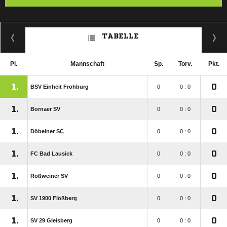
TABELLE
Pl.
Mannschaft
Sp.
Torv.
Pkt.
1.
0
BSV Einheit Frohburg
0
0 : 0
1.
0
Bornaer SV
0
0 : 0
1.
0
Döbelner SC
0
0 : 0
1.
0
FC Bad Lausick
0
0 : 0
1.
0
Roßweiner SV
0
0 : 0
1.
0
SV 1900 Flößberg
0
0 : 0
1.
0
SV 29 Gleisberg
0
0 : 0