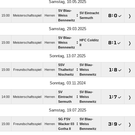
Samstag, 10.05.2025
SV Blau-
SV Eintracht
:

:

15:00
Meisterschaftsspiel
Herren
Weiss
Sermuth
Bennewitz
Samstag, 29.03.2025
SV Blau-
HFC Colditz
:

:

15:00
Meisterschaftsspiel
Herren
Weiss
II
Bennewitz
Sonntag, 13.07.2025
SSV
SV Blau-
:

:

15:00
Freundschaftsspiel
Herren
Thallwitz/​
Weiss
Nischwitz
Bennewitz
Sonntag, 03.11.2024
SV
SV Blau-
:

:

14:00
Meisterschaftsspiel
Herren
Eintracht
Weiss
Sermuth
Bennewitz
Samstag, 19.07.2025
SG FSV
SV Blau-
:

:

15:00
Freundschaftsspiel
Herren
Wacker 03
Weiss
Gotha II
Bennewitz