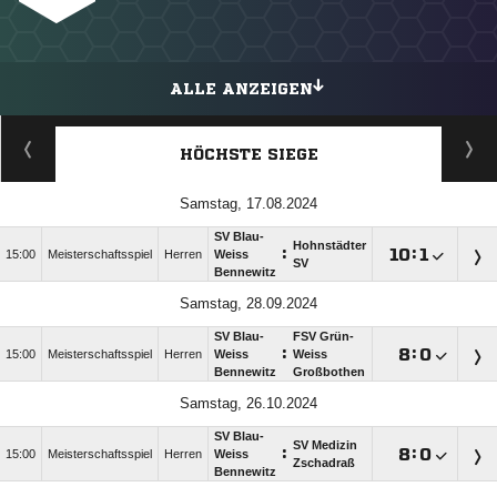
ALLE ANZEIGEN
HÖCHSTE SIEGE
Samstag, 17.08.2024
SV Blau-
Hohnstädter
:

:

15:00
Meisterschaftsspiel
Herren
Weiss
SV
Bennewitz
Samstag, 28.09.2024
SV Blau-
FSV Grün-
:

:

15:00
Meisterschaftsspiel
Herren
Weiss
Weiss
Bennewitz
Großbothen
Samstag, 26.10.2024
SV Blau-
SV Medizin
:

:

15:00
Meisterschaftsspiel
Herren
Weiss
Zschadraß
Bennewitz