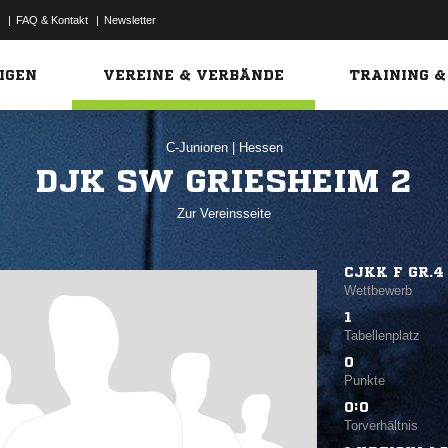
|
FAQ & Kontakt
|
Newsletter
Link
IGEN
VEREINE & VERBÄNDE
TRAINING &
C-Junioren
|
Hessen
DJK SW GRIESHEIM 2
Zur Vereinsseite
CJKK F GR.4
Wettbewerb
1
Tabellenplatz
0
Punkte
0:0
Torverhältnis