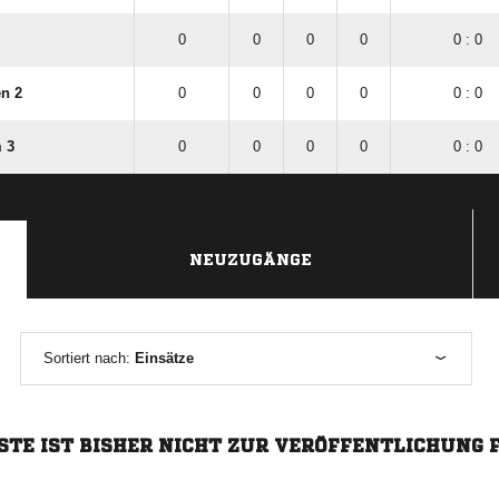
0
0
0
0
0 : 0
en 2
0
0
0
0
0 : 0
 3
0
0
0
0
0 : 0
NEUZUGÄNGE
Sortiert nach:
Einsätze
STE IST BISHER NICHT ZUR VERÖFFENTLICHUNG 