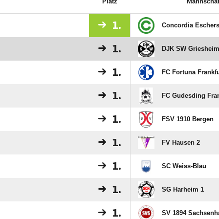
Platz
Mannschaf
1.
Concordia Escher
1.
DJK SW Griesheim
1.
FC Fortuna Frankfu
1.
FC Gudesding Fran
1.
FSV 1910 Bergen
1.
FV Hausen 2
1.
SC Weiss-Blau
1.
SG Harheim 1
1.
SV 1894 Sachsenh