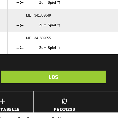

:

Zum Spiel
ME | 341859049

:

Zum Spiel
ME | 341859055

:

Zum Spiel
LOS
TABELLE
FAIRNESS