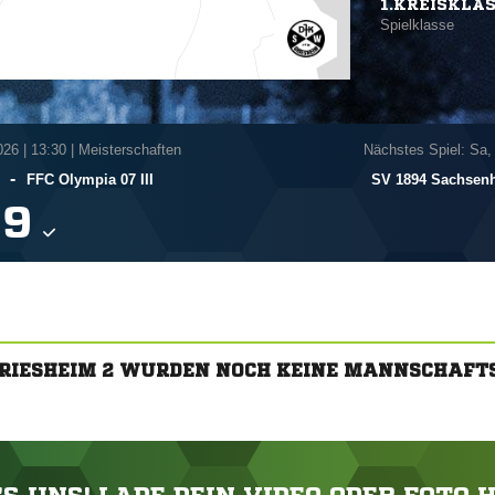
1.KREISKLA
Spielklasse
026
|
13:30 | Meisterschaften
Nächstes Spiel: Sa,
-
FFC Olympia 07 III
SV 1894 Sachsen

GRIESHEIM 2 WURDEN NOCH KEINE MANNSCHAFT