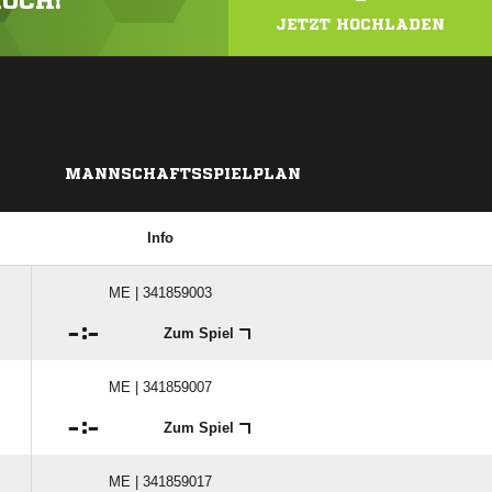
HOCH!
JETZT HOCHLADEN
MANNSCHAFTSSPIELPLAN
Info
ME | 341859003

:

Zum Spiel
ME | 341859007

:

Zum Spiel
ME | 341859017