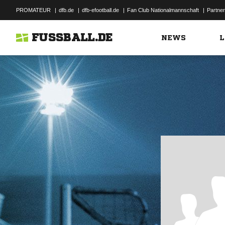
PROMATEUR
|
dfb.de
|
dfb-efootball.de
|
Fan Club Nationalmannschaft
|
Partner
FUSSBALL.DE
NEWS
L