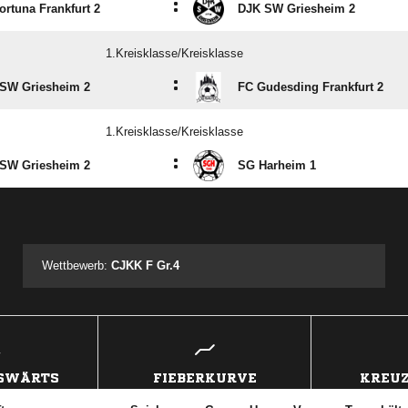
:
ortuna Frankfurt 2
DJK SW Griesheim 2
1.Kreisklasse/Kreisklasse
:
SW Griesheim 2
FC Gudesding Frankfurt 2
1.Kreisklasse/Kreisklasse
:
SW Griesheim 2
SG Harheim 1
ANZEIGE
Wettbewerb:
CJKK F Gr.4
USWÄRTS
FIEBERKURVE
KREUZ