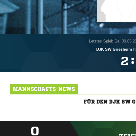
Letztes Spiel: Sa, 30.05.2
DJK SW Griesheim II
:

MANNSCHAFTS-NEWS
FÜR DEN DJK SW 
0