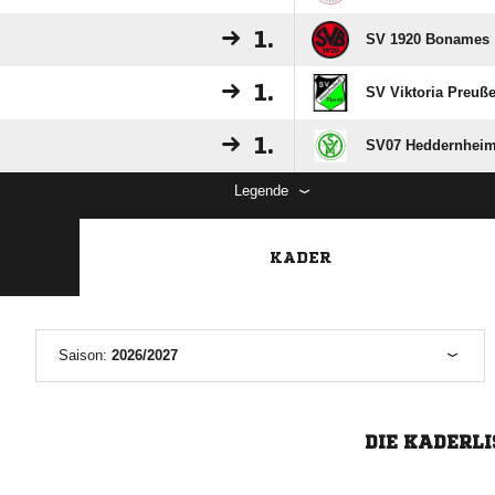
1.
SV 1920 Bonames
1.
SV Viktoria Preuß
1.
SV07 Heddernheim
Legende
KADER
Saison:
2026/2027
DIE KADERLI