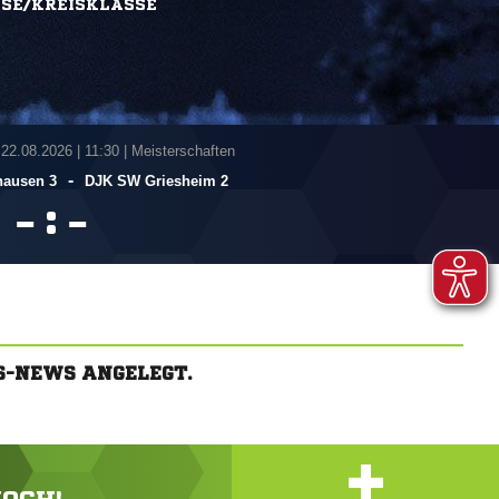
SSE/KREISKLASSE
 22.08.2026
|
11:30 | Meisterschaften
-
hausen 3
DJK SW Griesheim 2
:


S-NEWS ANGELEGT.
+