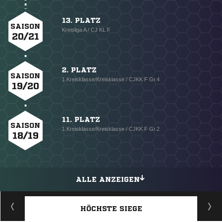
13. PLATZ
SAISON
Kreisliga A / CJ KL F
20/21
2. PLATZ
SAISON
1.Kreisklasse/Kreisklasse / CJKK F Gr.4
19/20
11. PLATZ
SAISON
1.Kreisklasse/Kreisklasse / CJKK F Gr.2
18/19
ALLE ANZEIGEN
HÖCHSTE SIEGE