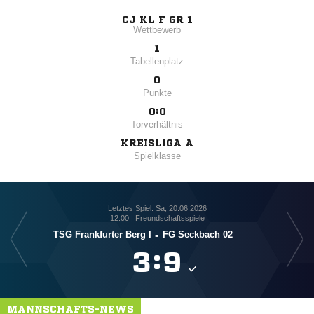
CJ KL F GR 1
Wettbewerb
1
Tabellenplatz
0
Punkte
0:0
Torverhältnis
KREISLIGA A
Spielklasse
Letztes Spiel: Sa, 20.06.2026
12:00 | Freundschaftsspiele
TSG Frankfurter Berg I
-
FG Seckbach 02

:

MANNSCHAFTS-NEWS