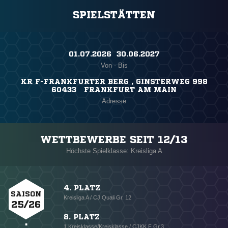
SPIELSTÄTTEN
01.07.2026 ​ 30.06.2027
Von - Bis
KR F-FRANKFURTER BERG , GINSTERWEG 998
60433 FRANKFURT AM MAIN
Adresse
WETTBEWERBE SEIT 12/13
Höchste Spielklasse: Kreisliga A
4. PLATZ
SAISON
Kreisliga A / CJ Quali Gr. 12
25/26
8. PLATZ
1.Kreisklasse/Kreisklasse / CJKK F Gr.3