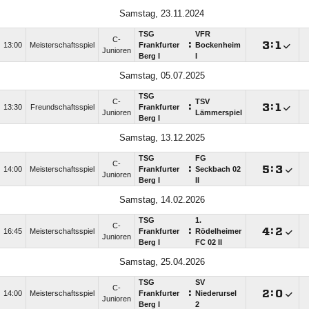
Samstag, 23.11.2024
TSG
VFR
C-
:

:

13:00
Meisterschaftsspiel
Frankfurter
Bockenheim
Junioren
Berg I
I
Samstag, 05.07.2025
TSG
C-
TSV
:

:

13:30
Freundschaftsspiel
Frankfurter
Junioren
Lämmerspiel
Berg I
Samstag, 13.12.2025
TSG
FG
C-
:

:

14:00
Meisterschaftsspiel
Frankfurter
Seckbach 02
Junioren
Berg I
II
Samstag, 14.02.2026
TSG
1.
C-
:

:

16:45
Meisterschaftsspiel
Frankfurter
Rödelheimer
Junioren
Berg I
FC 02 II
Samstag, 25.04.2026
TSG
SV
C-
:

:

14:00
Meisterschaftsspiel
Frankfurter
Niederursel
Junioren
Berg I
2