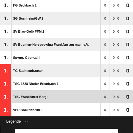
1.
0
FG Seckbach 1
0
0 : 0
1.
0
SG Bornheim/​GW 2
0
0 : 0
1.
0
SV Blau-Gelb FFM 2
0
0 : 0
1.
0
SV Bosnien-Herzegowina Frankfurt am main e.V.
0
0 : 0
1.
0
Spvgg. Oberrad II
0
0 : 0
1.
0
TG Sachsenhausen
0
0 : 0
1.
0
TSG 1888 Nieder-Erlenbach 1
0
0 : 0
1.
0
TSG Frankfurter Berg I
0
0 : 0
1.
0
VFR Bockenheim 1
0
0 : 0
Legende