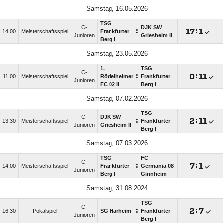
Samstag, 16.05.2026
TSG
C-
DJK SW
:

:

14:00
Meisterschaftsspiel
Frankfurter
Junioren
Griesheim II
Berg I
Samstag, 23.05.2026
1.
TSG
C-
:

:

11:00
Meisterschaftsspiel
Rödelheimer
Frankfurter
Junioren
FC 02 II
Berg I
Samstag, 07.02.2026
TSG
C-
DJK SW
:

:

13:30
Meisterschaftsspiel
Frankfurter
Junioren
Griesheim II
Berg I
Samstag, 07.03.2026
TSG
FC
C-
:

:

14:00
Meisterschaftsspiel
Frankfurter
Germania 08
Junioren
Berg I
Ginnheim
Samstag, 31.08.2024
TSG
C-
:

:

16:30
Pokalspiel
SG Harheim
Frankfurter
Junioren
Berg I