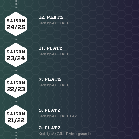
12. PLATZ
SAISON
Kreisliga A / CJ KL F
24/25
11. PLATZ
SAISON
Kreisliga A / CJ KL F
23/24
7. PLATZ
SAISON
Kreisliga A / CJ KL F
22/23
5. PLATZ
SAISON
Kreisliga A / CJ KL F Gr.2
21/22
3. PLATZ
Kreisliga A / CJKL F Abstiegsrunde