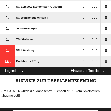
1.
0
SG Lemgow-Dangenstorf/​Gusborn
0
0 : 0
1.
0
SG Wohlde/​Südwinsen I
0
0 : 0
1.
0
SV Hodenhagen
0
0 : 0
1.
0
TSV Gellersen
0
0 : 0
1.
0
VfL Lüneburg
0
0 : 0
12.
0
Buchholzer FC zg.
0
0 : 0
Legende
Hinweis zur Tabelle
HINWEIS ZUR TABELLENRECHNUNG
Am 03.07.26 wurde die Mannschaft Buchholzer FC vom Spielbetrieb
abgemeldet!!