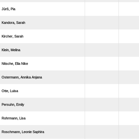
 
 
 
 
  
  
 
 
 
  