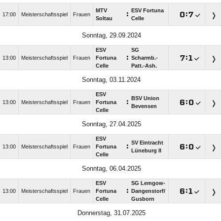
MTV
ESV Fortuna
:

:

17:00
Meisterschaftsspiel
Frauen
Soltau
Celle
Sonntag, 29.09.2024
ESV
SG
:

:

13:00
Meisterschaftsspiel
Frauen
Fortuna
Scharmb.-
Celle
Patt.-Ash.
Sonntag, 03.11.2024
ESV
BSV Union
:

:

13:00
Meisterschaftsspiel
Frauen
Fortuna
Bevensen
Celle
Sonntag, 27.04.2025
ESV
SV Eintracht
:

:

13:00
Meisterschaftsspiel
Frauen
Fortuna
Lüneburg II
Celle
Sonntag, 06.04.2025
ESV
SG Lemgow-
:

:

13:00
Meisterschaftsspiel
Frauen
Fortuna
Dangenstorf/​
Celle
Gusborn
Donnerstag, 31.07.2025