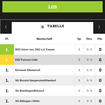
LOS
TABELLE
Pl.
Mannschaft
Sp.
Torv.
Pkt.
1.
0
BSV Union von 1912 e.V. Frauen
0
0 : 0
1.
0
ESV Fortuna Celle
0
0 : 0
1.
0
Eintracht Elbmarsch
0
0 : 0
1.
0
SG Borstel-Sangenstedt/​Handorf
0
0 : 0
1.
0
SG Brietlingen/​Erbstorf
0
0 : 0
1.
0
SG Eldingen /​ Höfer
0
0 : 0