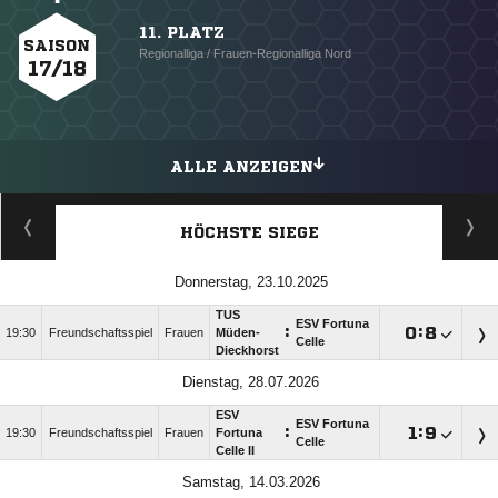
11. PLATZ
SAISON
Regionalliga / Frauen-Regionalliga Nord
17/18
ALLE ANZEIGEN
HÖCHSTE SIEGE
Donnerstag, 23.10.2025
TUS
ESV Fortuna
:

:

19:30
Freundschaftsspiel
Frauen
Müden-
Celle
Dieckhorst
Dienstag, 28.07.2026
ESV
ESV Fortuna
:

:

19:30
Freundschaftsspiel
Frauen
Fortuna
Celle
Celle II
Samstag, 14.03.2026