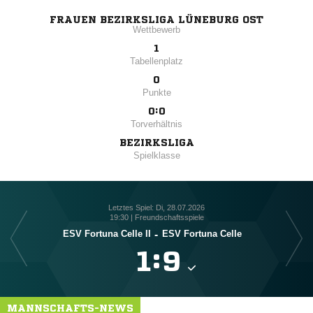
FRAUEN BEZIRKSLIGA LÜNEBURG OST
Wettbewerb
1
Tabellenplatz
0
Punkte
0:0
Torverhältnis
BEZIRKSLIGA
Spielklasse
Letztes Spiel: Di, 28.07.2026
19:30 | Freundschaftsspiele
ESV Fortuna Celle II
-
ESV Fortuna Celle

:

MANNSCHAFTS-NEWS