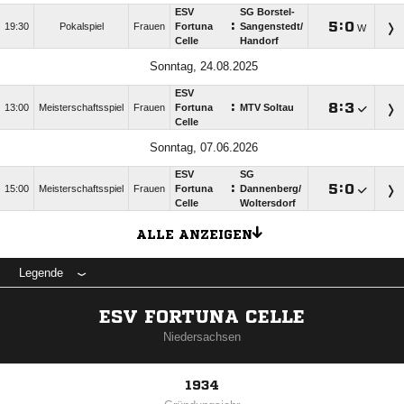
ESV
SG Borstel-
:

:

19:30
Pokalspiel
Frauen
Fortuna
Sangenstedt/​
W
Celle
Handorf
Sonntag, 24.08.2025
ESV
:

:

13:00
Meisterschaftsspiel
Frauen
Fortuna
MTV Soltau
Celle
Sonntag, 07.06.2026
ESV
SG
:

:

15:00
Meisterschaftsspiel
Frauen
Fortuna
Dannenberg/​
Celle
Woltersdorf
ALLE ANZEIGEN
Legende
ESV FORTUNA CELLE
Niedersachsen
1934