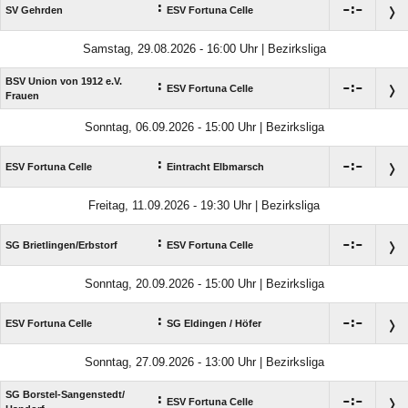
:

:

SV Gehrden
ESV Fortuna Celle
Samstag, 29.08.2026 - 16:00 Uhr | Bezirksliga
BSV Union von 1912 e.V.
:

:

ESV Fortuna Celle
Frauen
Sonntag, 06.09.2026 - 15:00 Uhr | Bezirksliga
:

:

ESV Fortuna Celle
Eintracht Elbmarsch
Freitag, 11.09.2026 - 19:30 Uhr | Bezirksliga
:

:

SG Brietlingen/​Erbstorf
ESV Fortuna Celle
Sonntag, 20.09.2026 - 15:00 Uhr | Bezirksliga
:

:

ESV Fortuna Celle
SG Eldingen /​ Höfer
Sonntag, 27.09.2026 - 13:00 Uhr | Bezirksliga
SG Borstel-Sangenstedt/​
:

:

ESV Fortuna Celle