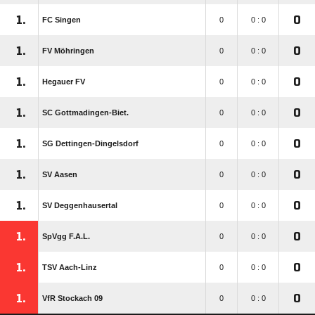
1.
0
FC Singen
0
0 : 0
1.
0
FV Möhringen
0
0 : 0
1.
0
Hegauer FV
0
0 : 0
1.
0
SC Gottmadingen-Biet.
0
0 : 0
1.
0
SG Dettingen-Dingelsdorf
0
0 : 0
1.
0
SV Aasen
0
0 : 0
1.
0
SV Deggenhausertal
0
0 : 0
1.
0
SpVgg F.A.L.
0
0 : 0
1.
0
TSV Aach-Linz
0
0 : 0
1.
0
VfR Stockach 09
0
0 : 0