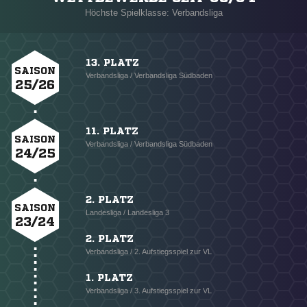
Höchste Spielklasse: Verbandsliga
13. PLATZ
SAISON
Verbandsliga / Verbandsliga Südbaden
25/26
11. PLATZ
SAISON
Verbandsliga / Verbandsliga Südbaden
24/25
2. PLATZ
SAISON
Landesliga / Landesliga 3
23/24
2. PLATZ
Verbandsliga / 2. Aufstiegsspiel zur VL
1. PLATZ
Verbandsliga / 3. Aufstiegsspiel zur VL