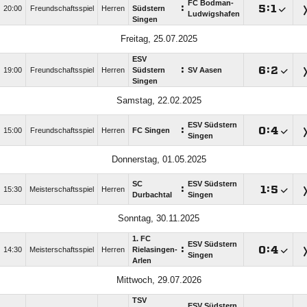
FC Bodman-
:

:

20:00
Freundschaftsspiel
Herren
Südstern
Ludwigshafen
Singen
Freitag, 25.07.2025
ESV
:

:

19:00
Freundschaftsspiel
Herren
Südstern
SV Aasen
Singen
Samstag, 22.02.2025
ESV Südstern
:

:

15:00
Freundschaftsspiel
Herren
FC Singen
Singen
Donnerstag, 01.05.2025
SC
ESV Südstern
:

:

15:30
Meisterschaftsspiel
Herren
Durbachtal
Singen
Sonntag, 30.11.2025
1. FC
ESV Südstern
:

:

14:30
Meisterschaftsspiel
Herren
Rielasingen-
Singen
Arlen
Mittwoch, 29.07.2026
TSV
ESV Südstern