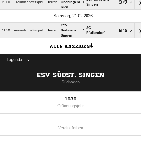
:

:

19:00
Freundschaftsspiel
Herren
Überlingen/​
Singen
Ried
Samstag, 21.02.2026
ESV
SC
:

:

11:30
Freundschaftsspiel
Herren
Südstern
Pfullendorf
Singen
ALLE ANZEIGEN
Legende
ESV SÜDST. SINGEN
Südbaden
1929
Gründungsjahr
Vereinsfarben