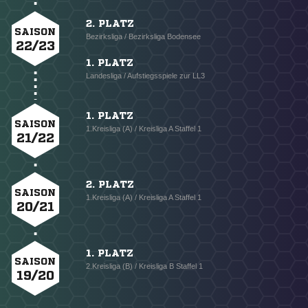
2. PLATZ
SAISON
Bezirksliga / Bezirksliga Bodensee
22/23
1. PLATZ
Landesliga / Aufstiegsspiele zur LL3
1. PLATZ
SAISON
1.Kreisliga (A) / Kreisliga A Staffel 1
21/22
2. PLATZ
SAISON
1.Kreisliga (A) / Kreisliga A Staffel 1
20/21
1. PLATZ
SAISON
2.Kreisliga (B) / Kreisliga B Staffel 1
19/20