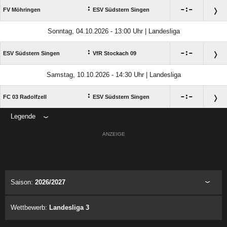
:

:

FV Möhringen
ESV Südstern Singen
Sonntag, 04.10.2026 - 13:00 Uhr | Landesliga
:

:

ESV Südstern Singen
VfR Stockach 09
Samstag, 10.10.2026 - 14:30 Uhr | Landesliga
:

:

FC 03 Radolfzell
ESV Südstern Singen
Legende
ANZEIGE
Saison:
2026/2027
Wettbewerb:
Landesliga 3