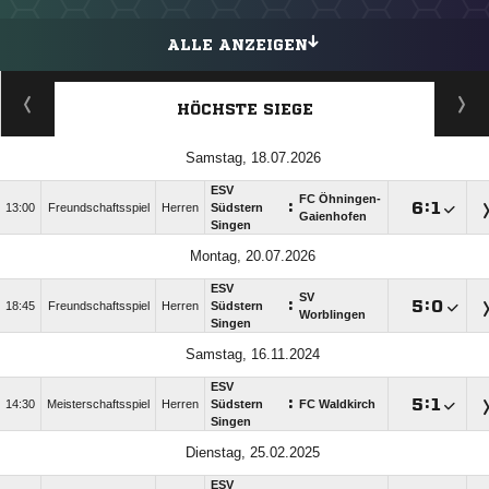
ALLE ANZEIGEN
HÖCHSTE SIEGE
Samstag, 18.07.2026
ESV
FC Öhningen-
:

:

13:00
Freundschaftsspiel
Herren
Südstern
Gaienhofen
Singen
Montag, 20.07.2026
ESV
SV
:

:

18:45
Freundschaftsspiel
Herren
Südstern
Worblingen
Singen
Samstag, 16.11.2024
ESV
:

:

14:30
Meisterschaftsspiel
Herren
Südstern
FC Waldkirch
Singen
Dienstag, 25.02.2025
ESV