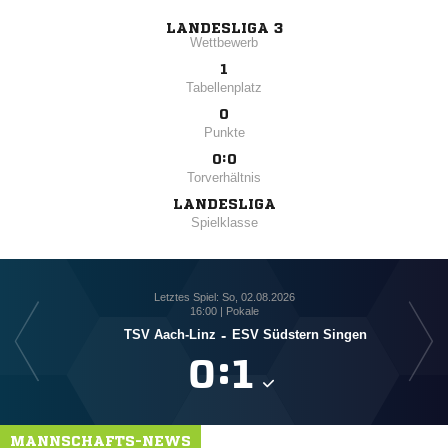
LANDESLIGA 3
Wettbewerb
1
Tabellenplatz
0
Punkte
0:0
Torverhältnis
LANDESLIGA
Spielklasse
Letztes Spiel: So, 02.08.2026
16:00 | Pokale
TSV Aach-Linz
-
ESV Südstern Singen

:

MANNSCHAFTS-NEWS