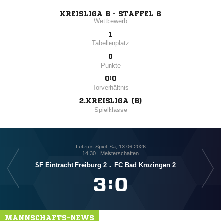
KREISLIGA B - STAFFEL 6
Wettbewerb
1
Tabellenplatz
0
Punkte
0:0
Torverhältnis
2.KREISLIGA (B)
Spielklasse
Letztes Spiel: Sa, 13.06.2026
14:30 | Meisterschaften
SF Eintracht Freiburg 2
-
FC Bad Krozingen 2

:

MANNSCHAFTS-NEWS