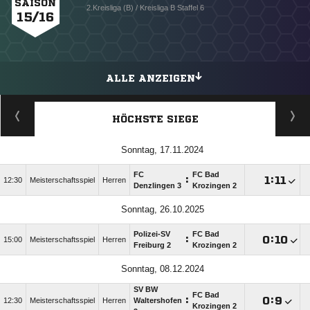
SAISON
2.Kreisliga (B) / Kreisliga B Staffel 6
15/16
ALLE ANZEIGEN
HÖCHSTE SIEGE
Sonntag, 17.11.2024
FC
FC Bad
:

:

12:30
Meisterschaftsspiel
Herren
Denzlingen 3
Krozingen 2
Sonntag, 26.10.2025
Polizei-SV
FC Bad
:

:

15:00
Meisterschaftsspiel
Herren
Freiburg 2
Krozingen 2
Sonntag, 08.12.2024
SV BW
FC Bad
:

:

12:30
Meisterschaftsspiel
Herren
Waltershofen
Krozingen 2