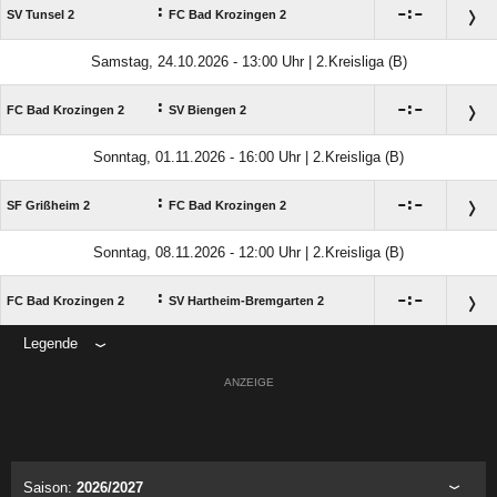
:

:

SV Tunsel 2
FC Bad Krozingen 2
Samstag, 24.10.2026 - 13:00 Uhr | 2.Kreisliga (B)
:

:

FC Bad Krozingen 2
SV Biengen 2
Sonntag, 01.11.2026 - 16:00 Uhr | 2.Kreisliga (B)
:

:

SF Grißheim 2
FC Bad Krozingen 2
Sonntag, 08.11.2026 - 12:00 Uhr | 2.Kreisliga (B)
:

:

FC Bad Krozingen 2
SV Hartheim-Bremgarten 2
Legende
ANZEIGE
Saison:
2026/2027