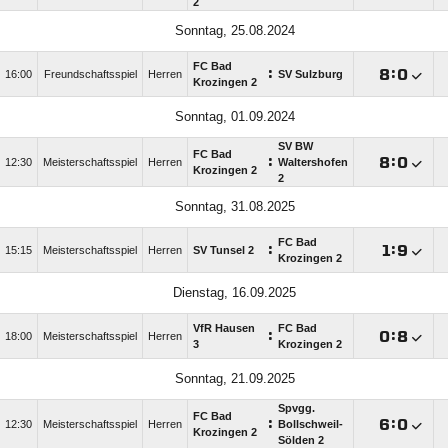
2
Sonntag, 25.08.2024
FC Bad
:

:

16:00
Freundschaftsspiel
Herren
SV Sulzburg
Krozingen 2
Sonntag, 01.09.2024
SV BW
FC Bad
:

:

12:30
Meisterschaftsspiel
Herren
Waltershofen
Krozingen 2
2
Sonntag, 31.08.2025
FC Bad
:

:

15:15
Meisterschaftsspiel
Herren
SV Tunsel 2
Krozingen 2
Dienstag, 16.09.2025
VfR Hausen
FC Bad
:

:

18:00
Meisterschaftsspiel
Herren
3
Krozingen 2
Sonntag, 21.09.2025
Spvgg.
FC Bad
:

:

12:30
Meisterschaftsspiel
Herren
Bollschweil-
Krozingen 2
Sölden 2