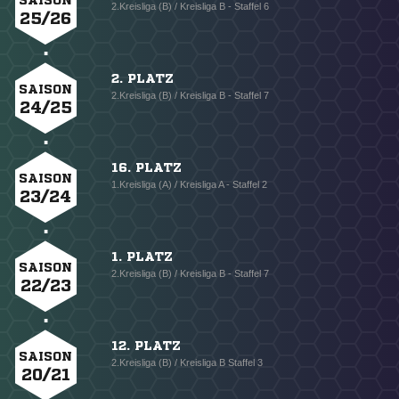
SAISON
2.Kreisliga (B) / Kreisliga B - Staffel 6
25/26
2. PLATZ
SAISON
2.Kreisliga (B) / Kreisliga B - Staffel 7
24/25
16. PLATZ
SAISON
1.Kreisliga (A) / Kreisliga A - Staffel 2
23/24
1. PLATZ
SAISON
2.Kreisliga (B) / Kreisliga B - Staffel 7
22/23
12. PLATZ
SAISON
2.Kreisliga (B) / Kreisliga B Staffel 3
20/21