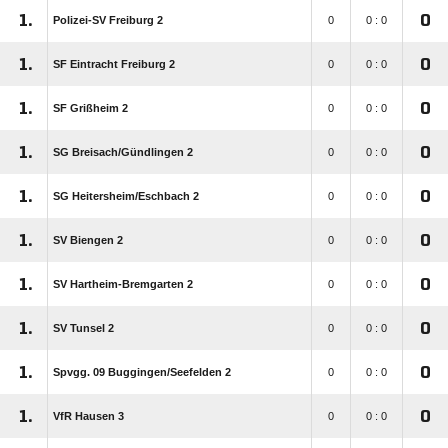
1.
0
Polizei-SV Freiburg 2
0
0 : 0
1.
0
SF Eintracht Freiburg 2
0
0 : 0
1.
0
SF Grißheim 2
0
0 : 0
1.
0
SG Breisach/​Gündlingen 2
0
0 : 0
1.
0
SG Heitersheim/​Eschbach 2
0
0 : 0
1.
0
SV Biengen 2
0
0 : 0
1.
0
SV Hartheim-Bremgarten 2
0
0 : 0
1.
0
SV Tunsel 2
0
0 : 0
1.
0
Spvgg. 09 Buggingen/​Seefelden 2
0
0 : 0
1.
0
VfR Hausen 3
0
0 : 0