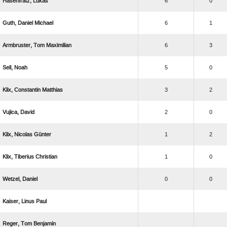
 
6
0
  
6
1
  
6
3
 
5
0
  
3
2
 
2
0
  
1
2
  
1
0
 
0
0
  
  