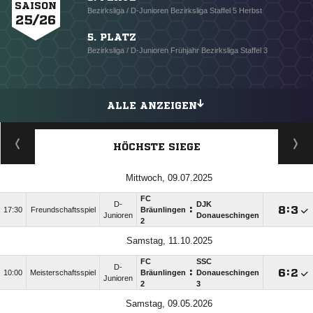
SAISON
Bezirksliga / D-Junioren Bezirksliga Staffel 5 Herbst
25/26
5. PLATZ
Bezirksliga / D-Junioren Frühjahr Bezirksliga Staffel 3
ALLE ANZEIGEN
HÖCHSTE SIEGE
Mittwoch, 09.07.2025
FC
D-
DJK
:

:

17:30
Freundschaftsspiel
Bräunlingen
Junioren
Donaueschingen
2
Samstag, 11.10.2025
FC
SSC
D-
:

:

10:00
Meisterschaftsspiel
Bräunlingen
Donaueschingen
Junioren
2
3
Samstag, 09.05.2026