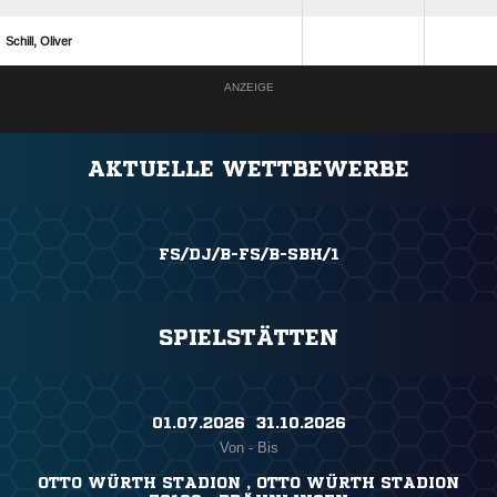
 
ANZEIGE
AKTUELLE WETTBEWERBE
FS/DJ/B-FS/B-SBH/1
SPIELSTÄTTEN
01.07.2026 ​ 31.10.2026
Von - Bis
OTTO WÜRTH STADION , OTTO WÜRTH STADION