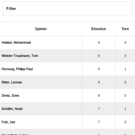
Filter
Spieler
Einsätze
Tore
 
9
8
 
8
0
  
8
1
 
8
5
 
8
5
 
7
1
 
7
0