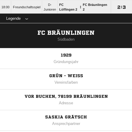
D-
FC
FC Bräunlingen
:

:

18:00
Freundschaftsspiel
Junioren
Löffingen 2
2
Legende
FC BRÄUNLINGEN
Südbaden
1929
Gründungsjahr
GRÜN - WEISS
Vereinsfarben
VOR BUCHEN, 78199 BRÄUNLINGEN
Adresse
SASKIA GRÄTSCH
Ansprechpartner