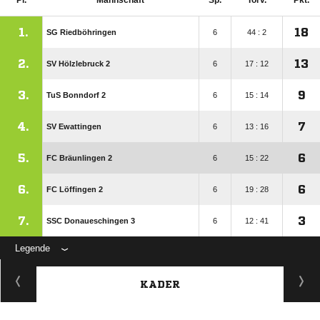
Pl.
Mannschaft
Sp.
Torv.
Pkt.
1.
18
SG Riedböhringen
6
44 : 2
2.
13
SV Hölzlebruck 2
6
17 : 12
3.
9
TuS Bonndorf 2
6
15 : 14
4.
7
SV Ewattingen
6
13 : 16
5.
6
FC Bräunlingen 2
6
15 : 22
6.
6
FC Löffingen 2
6
19 : 28
7.
3
SSC Donaueschingen 3
6
12 : 41
Legende
KADER