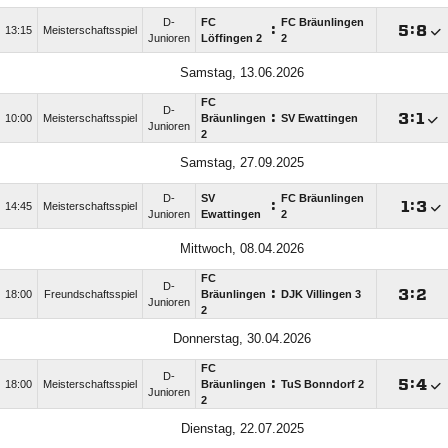
D-
FC
FC Bräunlingen
:

:

13:15
Meisterschaftsspiel
Junioren
Löffingen 2
2
Samstag, 13.06.2026
FC
D-
:

:

10:00
Meisterschaftsspiel
Bräunlingen
SV Ewattingen
Junioren
2
Samstag, 27.09.2025
D-
SV
FC Bräunlingen
:

:

14:45
Meisterschaftsspiel
Junioren
Ewattingen
2
Mittwoch, 08.04.2026
FC
D-
:

:

18:00
Freundschaftsspiel
Bräunlingen
DJK Villingen 3
Junioren
2
Donnerstag, 30.04.2026
FC
D-
:

:

18:00
Meisterschaftsspiel
Bräunlingen
TuS Bonndorf 2
Junioren
2
Dienstag, 22.07.2025