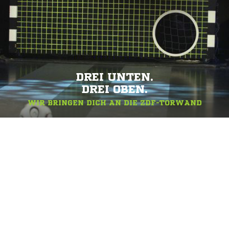
DREI UNTEN.
DREI OBEN.
WIR BRINGEN DICH AN DIE ZDF-TORWAND