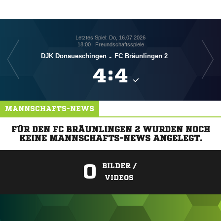
Letztes Spiel: Do, 16.07.2026
18:00 | Freundschaftsspiele
DJK Donaueschingen
-
FC Bräunlingen 2

:

MANNSCHAFTS-NEWS
FÜR DEN FC BRÄUNLINGEN 2 WURDEN NOCH
KEINE MANNSCHAFTS-NEWS ANGELEGT.
0
BILDER /
VIDEOS