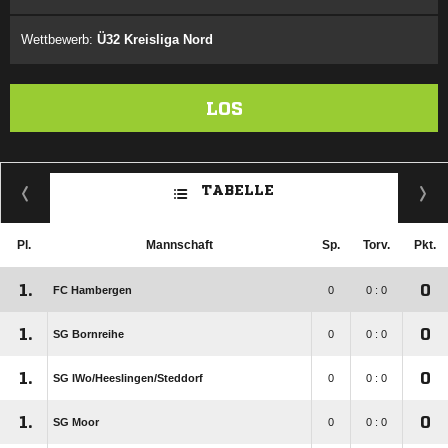
Wettbewerb:
Ü32 Kreisliga Nord
LOS
TABELLE
Pl.
Mannschaft
Sp.
Torv.
Pkt.
1.
0
FC Hambergen
0
0 : 0
1.
0
SG Bornreihe
0
0 : 0
1.
0
SG IWo/​Heeslingen/​Steddorf
0
0 : 0
1.
0
SG Moor
0
0 : 0