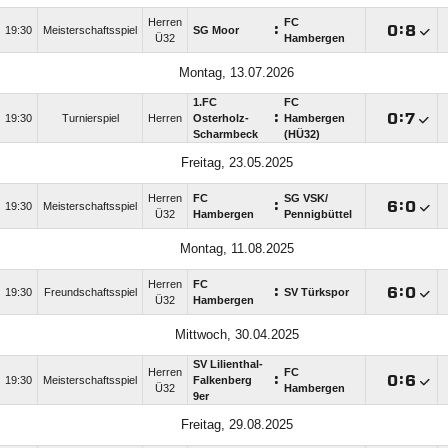
Herren
FC
:

:

19:30
Meisterschaftsspiel
SG Moor
Ü32
Hambergen
Montag, 13.07.2026
1.FC
FC
:

:

19:30
Turnierspiel
Herren
Osterholz-
Hambergen
Scharmbeck
(HÜ32)
Freitag, 23.05.2025
Herren
FC
SG VSK/​
:

:

19:30
Meisterschaftsspiel
Ü32
Hambergen
Pennigbüttel
Montag, 11.08.2025
Herren
FC
:

:

19:30
Freundschaftsspiel
SV Türkspor
Ü32
Hambergen
Mittwoch, 30.04.2025
SV Lilienthal-
Herren
FC
:

:

19:30
Meisterschaftsspiel
Falkenberg
Ü32
Hambergen
9er
Freitag, 29.08.2025