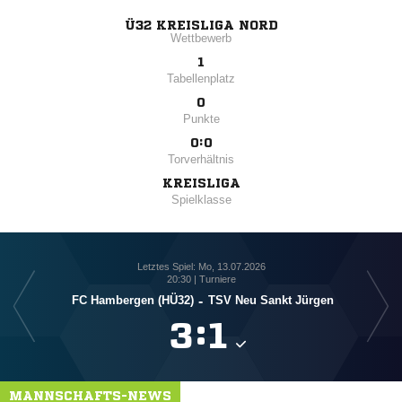
Ü32 KREISLIGA NORD
Wettbewerb
1
Tabellenplatz
0
Punkte
0:0
Torverhältnis
KREISLIGA
Spielklasse
Letztes Spiel: Mo, 13.07.2026
20:30 | Turniere
FC Hambergen (HÜ32)
-
TSV Neu Sankt Jürgen

:

MANNSCHAFTS-NEWS