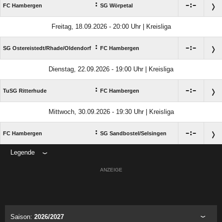
:

:

FC Hambergen
SG Wörpetal
Freitag, 18.09.2026 - 20:00 Uhr | Kreisliga
:

:

SG Ostereistedt/​Rhade/​Oldendorf
FC Hambergen
Dienstag, 22.09.2026 - 19:00 Uhr | Kreisliga
:

:

TuSG Ritterhude
FC Hambergen
Mittwoch, 30.09.2026 - 19:30 Uhr | Kreisliga
:

:

FC Hambergen
SG Sandbostel/​Selsingen
Legende
ANZEIGE
Saison:
2026/2027