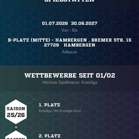
01.07.2026 ​ 30.06.2027
Von - Bis
B-PLATZ (MITTE) - HAMBERGEN , BREMER STR. 15
27729 HAMBERGEN
Adresse
WETTBEWERBE SEIT 01/02
Höchste Spielklasse: Kreisliga
1. PLATZ
SAISON
Kreisliga / AH Kreisliga Nord
25/26
2. PLATZ