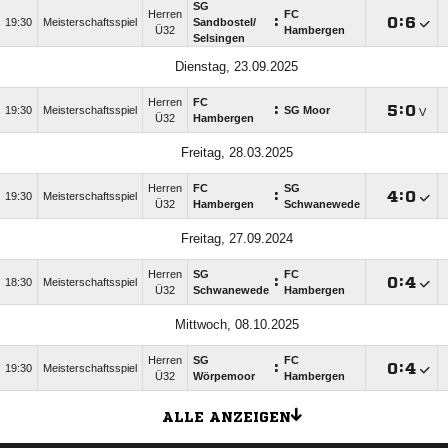
SG
Herren
FC
:

:

19:30
Meisterschaftsspiel
Sandbostel/​
Ü32
Hambergen
Selsingen
Dienstag, 23.09.2025
Herren
FC
:

:

19:30
Meisterschaftsspiel
SG Moor
V
Ü32
Hambergen
Freitag, 28.03.2025
Herren
FC
SG
:

:

19:30
Meisterschaftsspiel
Ü32
Hambergen
Schwanewede
Freitag, 27.09.2024
Herren
SG
FC
:

:

18:30
Meisterschaftsspiel
Ü32
Schwanewede
Hambergen
Mittwoch, 08.10.2025
Herren
SG
FC
:

:

19:30
Meisterschaftsspiel
Ü32
Wörpemoor
Hambergen
ALLE ANZEIGEN