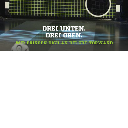
DREI UNTEN.
DREI OBEN.
WIR BRINGEN DICH AN DIE ZDF-TORWAND