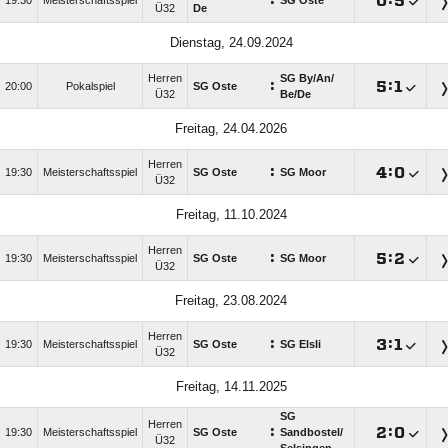
:

:

19:30
Meisterschaftsspiel
SG Oste
Ü32
De
Dienstag, 24.09.2024
Herren
SG By/​An/​
:

:

20:00
Pokalspiel
SG Oste
Ü32
Be/​De
Freitag, 24.04.2026
Herren
:

:

19:30
Meisterschaftsspiel
SG Oste
SG Moor
Ü32
Freitag, 11.10.2024
Herren
:

:

19:30
Meisterschaftsspiel
SG Oste
SG Moor
Ü32
Freitag, 23.08.2024
Herren
:

:

19:30
Meisterschaftsspiel
SG Oste
SG Elsli
Ü32
Freitag, 14.11.2025
SG
Herren
:

:

19:30
Meisterschaftsspiel
SG Oste
Sandbostel/​
Ü32