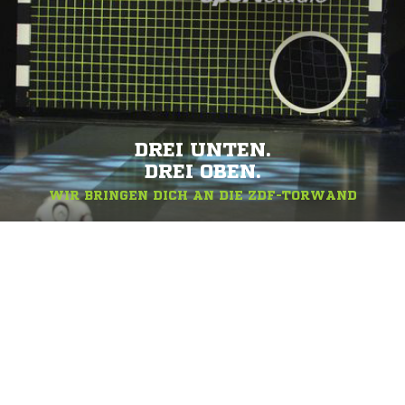
DREI UNTEN.
DREI OBEN.
WIR BRINGEN DICH AN DIE ZDF-TORWAND