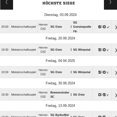
HÖCHSTE SIEGE
Dienstag, 03.09.2024
SG
Herren
:

:

20:00
Meisterschaftsspiel
SG Oste
Geestequelle
Ü32
zg.
Freitag, 20.09.2024
Herren
:

:

19:30
Meisterschaftsspiel
SG Oste
SG Wörpetal
V
Ü32
Freitag, 04.04.2025
Herren
:

:

19:30
Meisterschaftsspiel
SG Oste
SG Wörpetal
V
Ü32
Freitag, 30.08.2024
Herren
Bremervörder
:

:

19:30
Meisterschaftsspiel
SG Oste
V
Ü32
SC
Freitag, 13.09.2024
Herren
SG By/​An/​Be/​