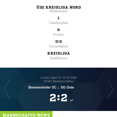
Ü32 KREISLIGA NORD
Wettbewerb
1
Tabellenplatz
0
Punkte
0:0
Torverhältnis
KREISLIGA
Spielklasse
Letztes Spiel: Fr, 15.05.2026
20:00 | Meisterschaften
Bremervörder SC
-
SG Oste

:

MANNSCHAFTS-NEWS