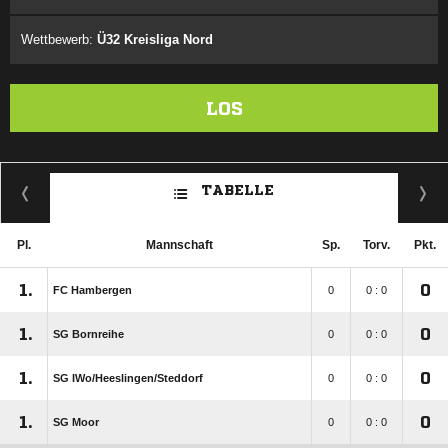
Wettbewerb:
Ü32 Kreisliga Nord
LOS
TABELLE
Pl.
Mannschaft
Sp.
Torv.
Pkt.
1.
0
FC Hambergen
0
0 : 0
1.
0
SG Bornreihe
0
0 : 0
1.
0
SG IWo/​Heeslingen/​Steddorf
0
0 : 0
1.
0
SG Moor
0
0 : 0