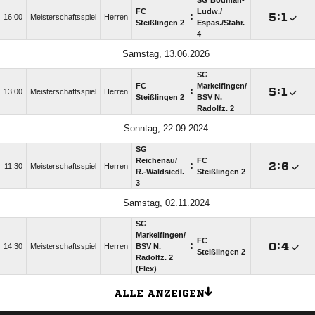
SG Bodman-
FC
Ludw./​
:

:

16:00
Meisterschaftsspiel
Herren
Steißlingen 2
Espas./​Stahr.
4
Samstag, 13.06.2026
SG
FC
Markelfingen/​
:

:

13:00
Meisterschaftsspiel
Herren
Steißlingen 2
BSV N.
Radolfz. 2
Sonntag, 22.09.2024
SG
Reichenau/​
FC
:

:

11:30
Meisterschaftsspiel
Herren
R.-Waldsiedl.
Steißlingen 2
3
Samstag, 02.11.2024
SG
Markelfingen/​
FC
:

:

14:30
Meisterschaftsspiel
Herren
BSV N.
Steißlingen 2
Radolfz. 2
(Flex)
ALLE ANZEIGEN