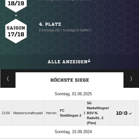
18/19
4. PLATZ
SAISON
2.Kreisliga (B) / Kreisliga B Staffel 2
17/18
ALLE ANZEIGEN
HÖCHSTE SIEGE
Sonntag, 01.06.2025
SG
Markelfingen/​
FC
:

:

13:00
Meisterschaftsspiel
Herren
BSV N.
Steißlingen 2
Radolfz. 2
(Flex)
Sonntag, 15.09.2024