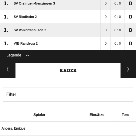
1.
0
SV Orsingen-Nenzingen 3
0
0 : 0
1.
0
SV Riedheim 2
0
0 : 0
1.
0
SV Volkertshausen 2
0
0 : 0
1.
0
VfB Randegg 2
0
0 : 0
Legende
KADER
Filter
Spieler
Einsätze
Tore
 