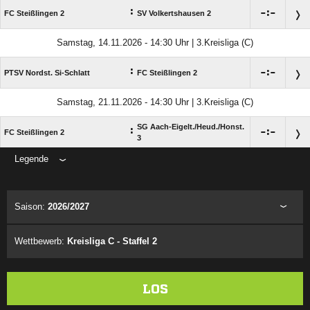
:

:

FC Steißlingen 2
SV Volkertshausen 2
Samstag, 14.11.2026 - 14:30 Uhr | 3.Kreisliga (C)
:

:

PTSV Nordst. Si-Schlatt
FC Steißlingen 2
Samstag, 21.11.2026 - 14:30 Uhr | 3.Kreisliga (C)
SG Aach-Eigelt./​Heud./​Honst.
:

:

FC Steißlingen 2
3
Legende
ANZEIGE
Saison:
2026/2027
Wettbewerb:
Kreisliga C - Staffel 2
LOS