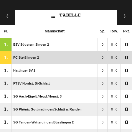
TABELLE
Pl.
Mannschaft
Sp.
Torv.
Pkt.
1.
0
ESV Südstern Singen 2
0
0 : 0
1.
0
FC Steißlingen 2
0
0 : 0
1.
0
Hattinger SV 2
0
0 : 0
1.
0
PTSV Nordst. Si-Schlatt
0
0 : 0
1.
0
SG Aach-Eigelt./​Heud./​Honst. 3
0
0 : 0
1.
0
SG Phönix Gottmadingen/​Schlatt a. Randen
0
0 : 0
1.
0
SG Tengen-Watterdingen/​Büsslingen 2
0
0 : 0