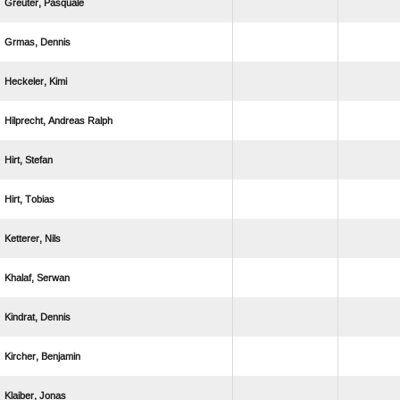
 
 
 
  
 
 
 
 
 
 
 