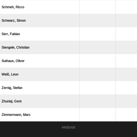
 
 
 
 
 
 
 
 
 
ANZEIGE