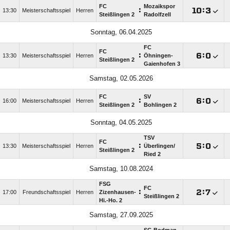
FC
Mozaikspor
:

:

13:30
Meisterschaftsspiel
Herren
Steißlingen 2
Radolfzell
Sonntag, 06.04.2025
FC
FC
:

:

13:30
Meisterschaftsspiel
Herren
Öhningen-
Steißlingen 2
Gaienhofen 3
Samstag, 02.05.2026
FC
SV
:

:

16:00
Meisterschaftsspiel
Herren
Steißlingen 2
Bohlingen 2
Sonntag, 04.05.2025
TSV
FC
:

:

13:30
Meisterschaftsspiel
Herren
Überlingen/​
Steißlingen 2
Ried 2
Samstag, 10.08.2024
FSG
FC
:

:

17:00
Freundschaftsspiel
Herren
Zizenhausen-
Steißlingen 2
Hi.-Ho. 2
Samstag, 27.09.2025