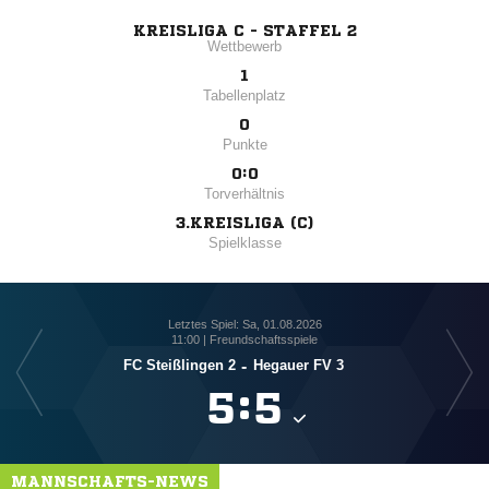
KREISLIGA C - STAFFEL 2
Wettbewerb
1
Tabellenplatz
0
Punkte
0:0
Torverhältnis
3.KREISLIGA (C)
Spielklasse
Letztes Spiel: Sa, 01.08.2026
11:00 | Freundschaftsspiele
FC Steißlingen 2
-
Hegauer FV 3
S

:

MANNSCHAFTS-NEWS