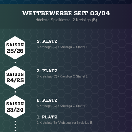
WETTBEWERBE SEIT 03/04
Höchste Spielklasse: 2.Kreisliga (B)
3. PLATZ
SAISON
3.Kreisliga (C) / Kreisliga C Staffel 1
25/26
3. PLATZ
SAISON
3.Kreisliga (C) / Kreisliga C Staffel 1
24/25
2. PLATZ
SAISON
3.Kreisliga (C) / Kreisliga C Staffel 2
23/24
1. PLATZ
2.Kreisliga (B) / Aufstieg zur Kreisliga B