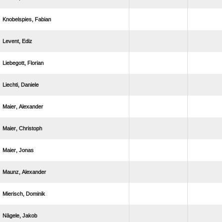
 
 
 
 
 
 
 
 
 
 