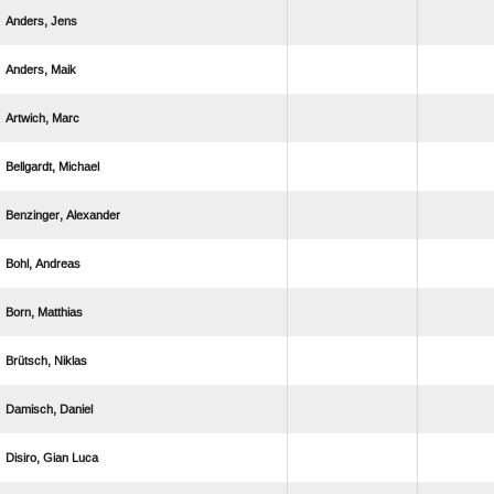
 
 
 
 
 
 
 
 
 
  