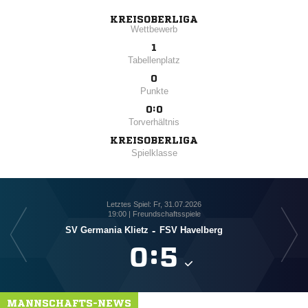
KREISOBERLIGA
Wettbewerb
1
Tabellenplatz
0
Punkte
0:0
Torverhältnis
KREISOBERLIGA
Spielklasse
Letztes Spiel: Fr, 31.07.2026
19:00 | Freundschaftsspiele
SV Germania Klietz
-
FSV Havelberg

:

MANNSCHAFTS-NEWS