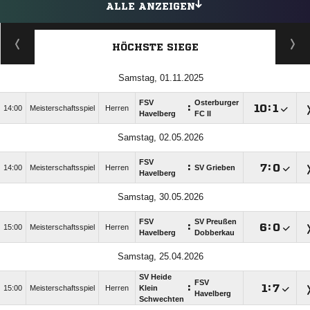
ALLE ANZEIGEN
HÖCHSTE SIEGE
Samstag, 01.11.2025
FSV
Osterburger
:

:

14:00
Meisterschaftsspiel
Herren
Havelberg
FC II
Samstag, 02.05.2026
FSV
:

:

14:00
Meisterschaftsspiel
Herren
SV Grieben
Havelberg
Samstag, 30.05.2026
FSV
SV Preußen
:

:

15:00
Meisterschaftsspiel
Herren
Havelberg
Dobberkau
Samstag, 25.04.2026
SV Heide
FSV
:

:

15:00
Meisterschaftsspiel
Herren
Klein
Havelberg
Schwechten