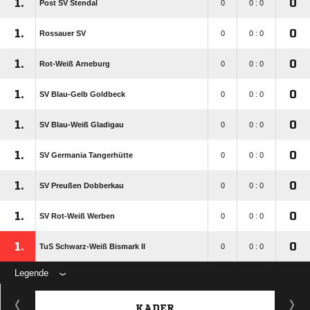
1.
0
Post SV Stendal
0
0 : 0
1.
0
Rossauer SV
0
0 : 0
1.
0
Rot-Weiß Arneburg
0
0 : 0
1.
0
SV Blau-Gelb Goldbeck
0
0 : 0
1.
0
SV Blau-Weiß Gladigau
0
0 : 0
1.
0
SV Germania Tangerhütte
0
0 : 0
1.
0
SV Preußen Dobberkau
0
0 : 0
1.
0
SV Rot-Weiß Werben
0
0 : 0
1.
0
TuS Schwarz-Weiß Bismark II
0
0 : 0
Legende
KADER