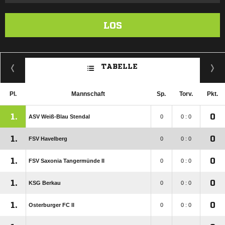
LOS
TABELLE
Pl.
Mannschaft
Sp.
Torv.
Pkt.
1.
0
ASV Weiß-Blau Stendal
0
0 : 0
1.
0
FSV Havelberg
0
0 : 0
1.
0
FSV Saxonia Tangermünde II
0
0 : 0
1.
0
KSG Berkau
0
0 : 0
1.
0
Osterburger FC II
0
0 : 0