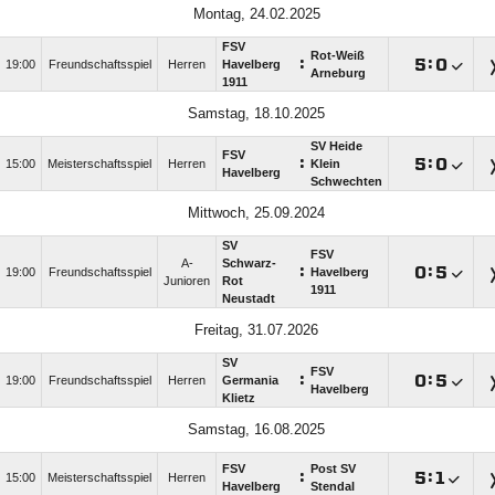
Montag, 24.02.2025
FSV
Rot-Weiß
:

:

19:00
Freundschaftsspiel
Herren
Havelberg
Arneburg
1911
Samstag, 18.10.2025
SV Heide
FSV
:

:

15:00
Meisterschaftsspiel
Herren
Klein
Havelberg
Schwechten
Mittwoch, 25.09.2024
SV
FSV
A-
Schwarz-
:

:

19:00
Freundschaftsspiel
Havelberg
Junioren
Rot
1911
Neustadt
Freitag, 31.07.2026
SV
FSV
:

:

19:00
Freundschaftsspiel
Herren
Germania
Havelberg
Klietz
Samstag, 16.08.2025
FSV
Post SV
:

:

15:00
Meisterschaftsspiel
Herren
Havelberg
Stendal