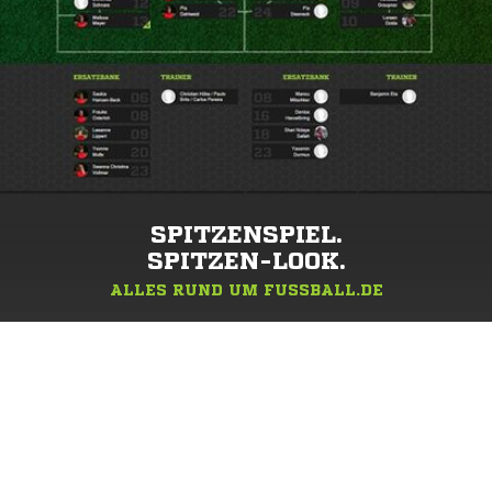
SPITZENSPIEL.
SPITZEN-LOOK.
ALLES RUND UM FUSSBALL.DE