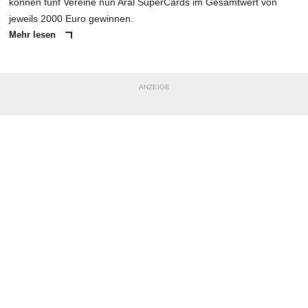
können fünf Vereine nun Aral SuperCards im Gesamtwert von
jeweils 2000 Euro gewinnen.
Mehr lesen
ANZEIGE
NACHRICHT SENDEN
* Pflichtfelder