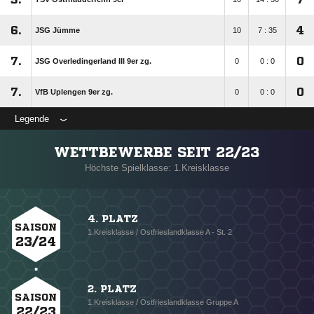
6.
4
JSG Jümme
10
7 : 35
7.
0
JSG Overledingerland III 9er zg.
0
0 : 0
7.
0
VfB Uplengen 9er zg.
0
0 : 0
Legende
WETTBEWERBE SEIT 22/23
Höchste Spielklasse: 1.Kreisklasse
4. PLATZ
SAISON
1.Kreisklasse / Ostfrieslandklasse A - St. 2
23/24
2. PLATZ
SAISON
1.Kreisklasse / Ostfrieslandklasse Gruppe A
22/23