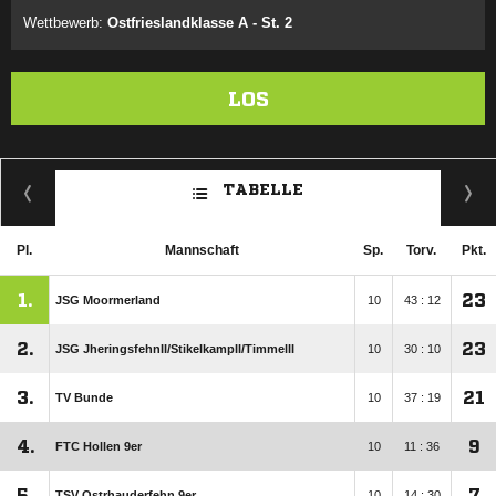
Wettbewerb:
Ostfrieslandklasse A - St. 2
LOS
TABELLE
Pl.
Mannschaft
Sp.
Torv.
Pkt.
1.
23
JSG Moormerland
10
43 : 12
2.
23
JSG JheringsfehnII/​StikelkampII/​TimmelII
10
30 : 10
3.
21
TV Bunde
10
37 : 19
4.
9
FTC Hollen 9er
10
11 : 36
5.
7
TSV Ostrhauderfehn 9er
10
14 : 30