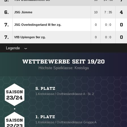
6.
4
JSG Jümme
10
7 : 35
7.
0
JSG Overledingerland III 9er zg.
0
0 : 0
7.
0
VfB Uplengen 9er zg.
0
0 : 0
Legende
WETTBEWERBE SEIT 19/20
Höchste Spielklasse: Kreisliga
5. PLATZ
SAISON
1.Kreisklasse / Ostfrieslandklasse A - St. 2
23/24
1. PLATZ
SAISON
1.Kreisklasse / Ostfrieslandklasse Gruppe A
22/23