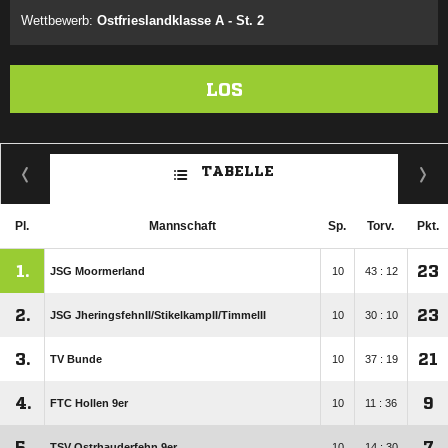
Wettbewerb:
Ostfrieslandklasse A - St. 2
LOS
TABELLE
Pl.
Mannschaft
Sp.
Torv.
Pkt.
1.
23
JSG Moormerland
10
43 : 12
2.
23
JSG JheringsfehnII/​StikelkampII/​TimmelII
10
30 : 10
3.
21
TV Bunde
10
37 : 19
4.
9
FTC Hollen 9er
10
11 : 36
5.
7
TSV Ostrhauderfehn 9er
10
14 : 30