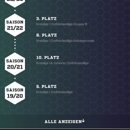
3. PLATZ
SAISON
Kreisliga / Ostfrieslandliga Gruppe B
21/22
6. PLATZ
Kreisliga / Ostfrieslandliga Aufstiegsrunde
10. PLATZ
SAISON
Kreisliga / A-Junioren Ostfrieslandliga
20/21
5. PLATZ
SAISON
Kreisliga / Ostfrieslandliga
19/20
ALLE ANZEIGEN