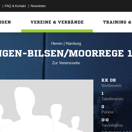
|
FAQ & Kontakt
|
Newsletter
Link
IGEN
VEREINE & VERBÄNDE
TRAINING &
Herren
|
Hamburg
GEN-BILSEN/MOORREGE 1.
Zur Vereinsseite
KK 08
Wettbewerb
1
Tabellenplatz
0
Punkte
0:0
Torverhältnis