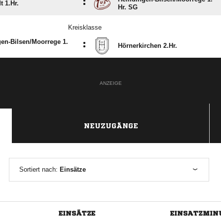
:
t 1.Hr.
Hr. SG
Kreisklasse
n-Bilsen/​Moorrege 1.
:
Hörnerkirchen 2.Hr.
ANZEIGE
NEUZUGÄNGE
Sortiert nach:
Einsätze
EINSÄTZE
EINSATZMIN