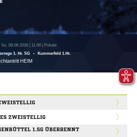
E
 So, 09.08.2026
|
11:00 | Pokale
-
rrege 1. Hr. SG
Kummerfeld 1.Hr.
ichtantritt HEIM
 ZWEISTELLIG
 ES ZWEISTELLIG
GENBÜTTEL 1.SG ÜBERRENNT