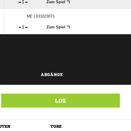

:

Zum Spiel
ME | 031023073

:

Zum Spiel
ABGÄNGE
LOS
UTEN
TORE