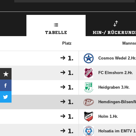
TABELLE
HIN-/ RÜCKRUND
Platz
Mannsc
1.
Cosmos Wedel 2.Hr
1.
FC Elmshorn 2.Hr.
1.
Heidgraben 3.Hr.
1.
Hemdingen-Bilsen/​
1.
Holm 1.Hr.
1.
Holsatia im EMTV 1.