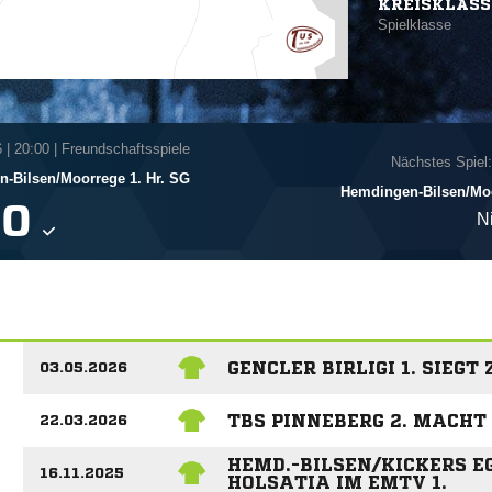
KREISKLASS
Spielklasse
6
|
20:00 | Freundschaftsspiele
Nächstes Spiel:
-Bilsen/​Moorrege 1. Hr. SG
Hemdingen-Bilsen/​Moo

N
GENCLER BIRLIGI 1. SIEGT
03.05.2026
TBS PINNEBERG 2. MACHT
22.03.2026
HEMD.-BILSEN/KICKERS E
16.11.2025
HOLSATIA IM EMTV 1.