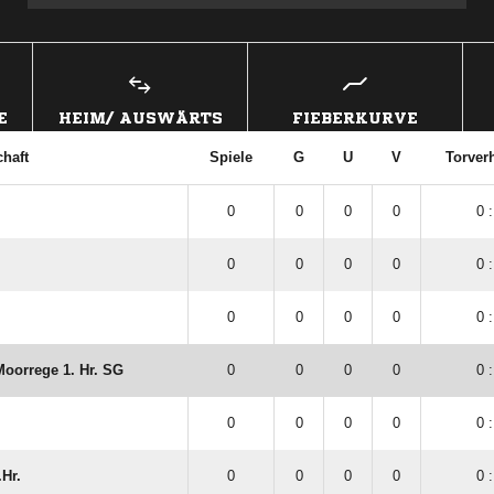
E
HEIM/ AUSWÄRTS
FIEBERKURVE
haft
Spiele
G
U
V
Torverh
.
0
0
0
0
0 :
0
0
0
0
0 :
0
0
0
0
0 :
Moorrege 1. Hr. SG
0
0
0
0
0 :
0
0
0
0
0 :
Hr.
0
0
0
0
0 :