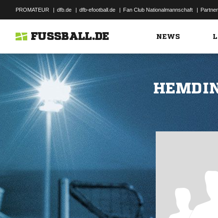
PROMATEUR
|
dfb.de
|
dfb-efootball.de
|
Fan Club Nationalmannschaft
|
Partner
FUSSBALL.DE
NEWS
L
HEMDIN