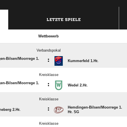
LETZTE SPIELE
Wettbewerb
Verbandspokal
n-Bilsen/​Moorrege 1.
:
Kummerfeld 1.Hr.
Kreisklasse
n-Bilsen/​Moorrege 1.
:
Wedel 2.Hr.
Kreisklasse
Hemdingen-Bilsen/​Moorrege 1.
:
eberg 2.Hr.
Hr. SG
Kreisklasse