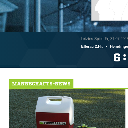
Letztes Spiel: Fr, 31.07.202
-
Ellerau 2.Hr.
Hemdingen
:

MANNSCHAFTS-NEWS