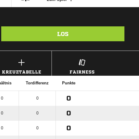
LOS
KREUZTABELLE
FAIRNESS
ältnis
Tordifferenz
Punkte
0
 0
0
0
 0
0
0
 0
0