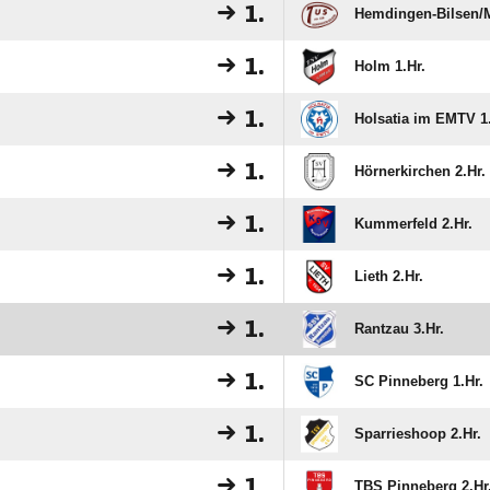
1.
Hemdingen-Bilsen/​
1.
Holm 1.Hr.
1.
Holsatia im EMTV 1.
1.
Hörnerkirchen 2.Hr.
1.
Kummerfeld 2.Hr.
1.
Lieth 2.Hr.
1.
Rantzau 3.Hr.
1.
SC Pinneberg 1.Hr.
1.
Sparrieshoop 2.Hr.
1.
TBS Pinneberg 2.Hr