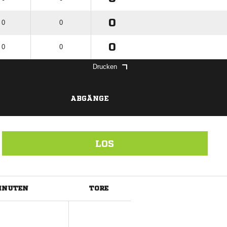
0
 0
0
0
 0
0
Drucken
ABGÄNGE
LOS
INUTEN
TORE
ANZEIGE