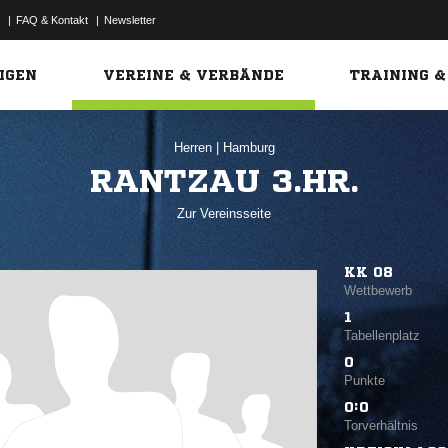
|
FAQ & Kontakt
|
Newsletter
Link
IGEN
VEREINE & VERBÄNDE
TRAINING &
Herren
|
Hamburg
RANTZAU 3.HR.
Zur Vereinsseite
KK 08
Wettbewerb
1
Tabellenplatz
0
Punkte
0:0
Torverhältnis