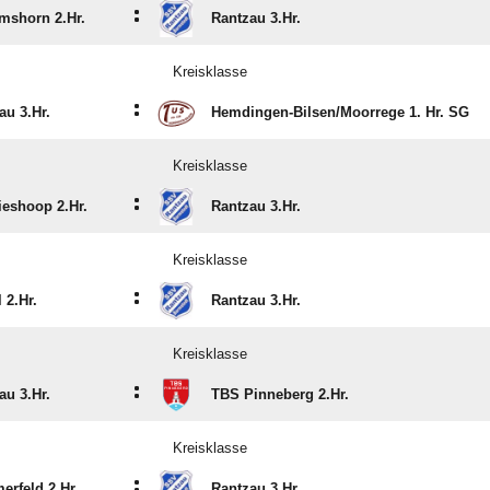
:
mshorn 2.Hr.
Rantzau 3.Hr.
Kreisklasse
:
au 3.Hr.
Hemdingen-Bilsen/​Moorrege 1. Hr. SG
Kreisklasse
:
ieshoop 2.Hr.
Rantzau 3.Hr.
Kreisklasse
:
 2.Hr.
Rantzau 3.Hr.
Kreisklasse
:
au 3.Hr.
TBS Pinneberg 2.Hr.
Kreisklasse
:
rfeld 2.Hr.
Rantzau 3.Hr.