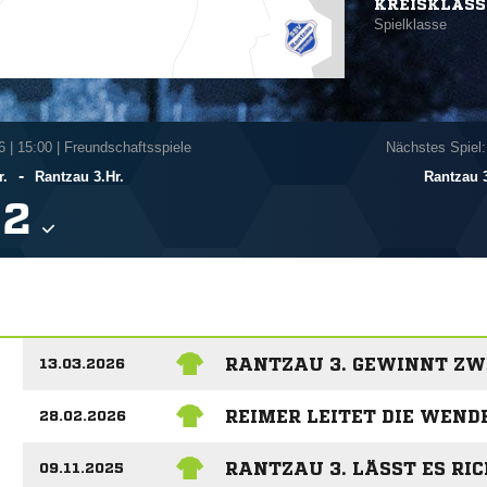
KREISKLASS
Spielklasse
6
|
15:00 | Freundschaftsspiele
Nächstes Spiel:
-
r.
Rantzau 3.Hr.
Rantzau 3

RANTZAU 3. GEWINNT ZW
13.03.2026
REIMER LEITET DIE WENDE
28.02.2026
RANTZAU 3. LÄSST ES RI
09.11.2025