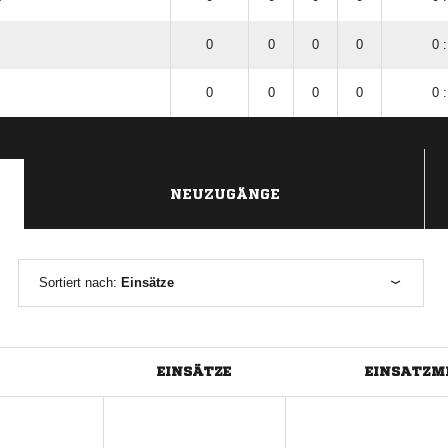
0
0
0
0
0 :
0
0
0
0
0 :
NEUZUGÄNGE
Sortiert nach:
Einsätze
EINSÄTZE
EINSATZM