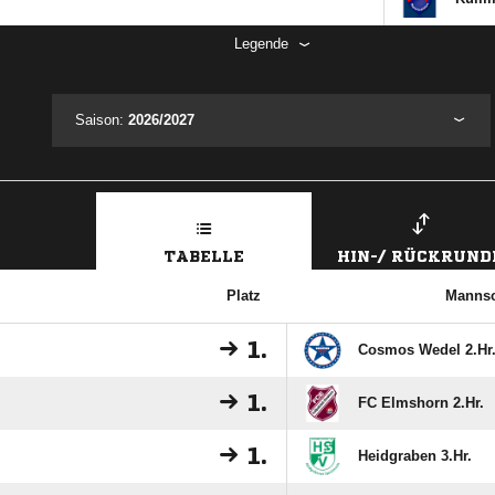
Legende
Saison:
2026/2027
TABELLE
HIN-/ RÜCKRUND
Platz
Mannsc
1.
Cosmos Wedel 2.Hr
1.
FC Elmshorn 2.Hr.
1.
Heidgraben 3.Hr.