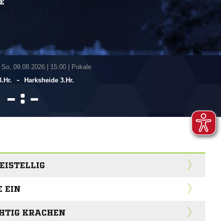
E
 So, 09.08.2026
|
15:00 | Pokale
-
.Hr.
Harksheide 3.Hr.
:


EISTELLIG
 EIN
CHTIG KRACHEN