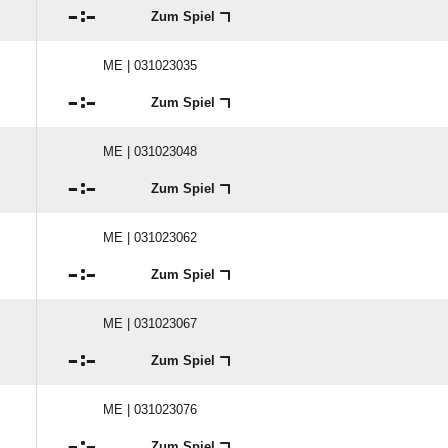

:

Zum Spiel
ME | 031023035

:

Zum Spiel
ME | 031023048

:

Zum Spiel
ME | 031023062

:

Zum Spiel
ME | 031023067

:

Zum Spiel
ME | 031023076

:

Zum Spiel