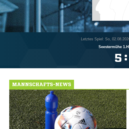
Letztes Spiel: So, 02.08.202
Seestermühe 1.H
:

MANNSCHAFTS-NEWS