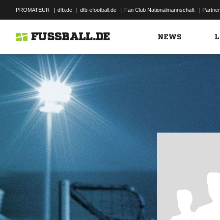
PROMATEUR
|
dfb.de
|
dfb-efootball.de
|
Fan Club Nationalmannschaft
|
Partner
FUSSBALL.DE
NEWS
L