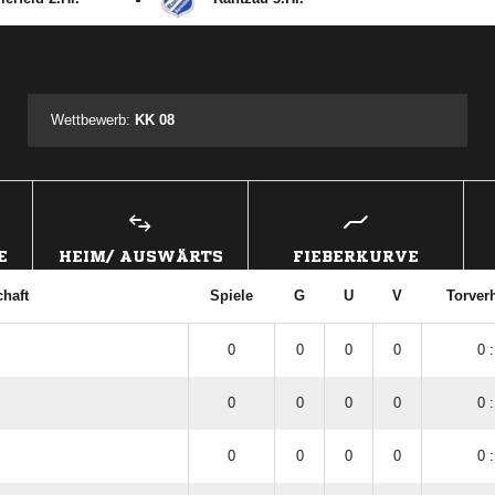
ANZEIGE
Wettbewerb:
KK 08
E
HEIM/ AUSWÄRTS
FIEBERKURVE
haft
Spiele
G
U
V
Torverh
.
0
0
0
0
0 :
0
0
0
0
0 :
0
0
0
0
0 :