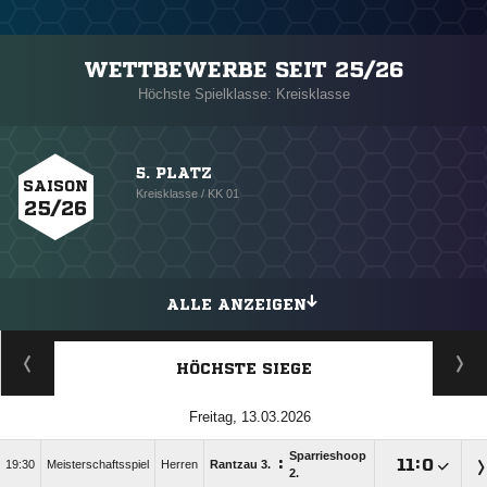
WETTBEWERBE SEIT 25/26
Höchste Spielklasse: Kreisklasse
5. PLATZ
SAISON
Kreisklasse / KK 01
25/26
ALLE ANZEIGEN
HÖCHSTE SIEGE
Freitag, 13.03.2026
Sparrieshoop
:

:

19:30
Meisterschaftsspiel
Herren
Rantzau 3.
2.