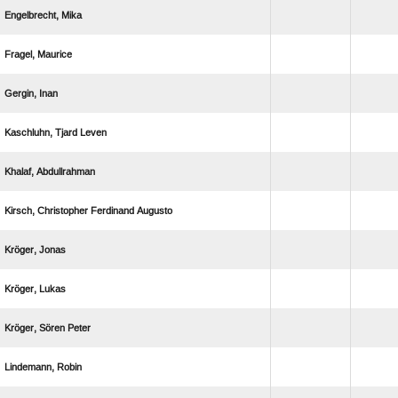
 
 
 
  
 
   
 
 
  
 