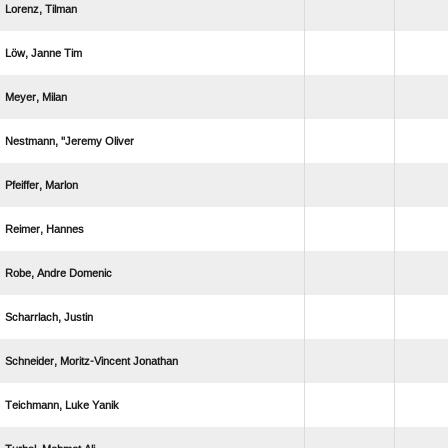
 
  
 
  
 
 
  
 
  
  