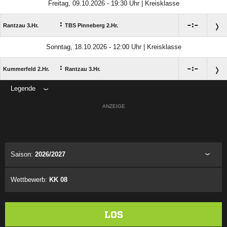
Freitag, 09.10.2026 - 19:30 Uhr | Kreisklasse
:

:

Rantzau 3.Hr.
TBS Pinneberg 2.Hr.
Sonntag, 18.10.2026 - 12:00 Uhr | Kreisklasse
:

:

Kummerfeld 2.Hr.
Rantzau 3.Hr.
Legende
ANZEIGE
Saison:
2026/2027
Wettbewerb:
KK 08
LOS