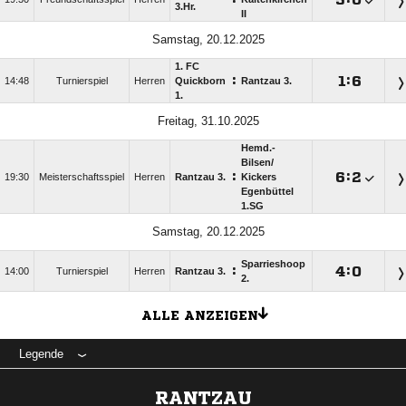
3.Hr.
II
Samstag, 20.12.2025
1. FC
:

:

14:48
Turnierspiel
Herren
Quickborn
Rantzau 3.
1.
Freitag, 31.10.2025
Hemd.-
Bilsen/​
:

:

19:30
Meisterschaftsspiel
Herren
Rantzau 3.
Kickers
Egenbüttel
1.SG
Samstag, 20.12.2025
Sparrieshoop
:

:

14:00
Turnierspiel
Herren
Rantzau 3.
2.
ALLE ANZEIGEN
Legende
RANTZAU