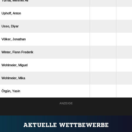
  
 
 
 
  
 
 
 
ANZEIGE
AKTUELLE WETTBEWERBE