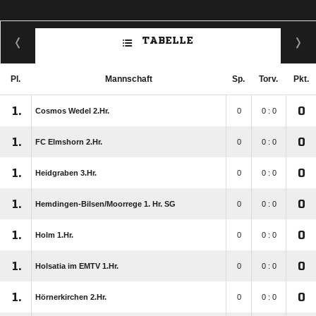
TABELLE
Pl.
Mannschaft
Sp.
Torv.
Pkt.
1.
0
Cosmos Wedel 2.Hr.
0
0 : 0
1.
0
FC Elmshorn 2.Hr.
0
0 : 0
1.
0
Heidgraben 3.Hr.
0
0 : 0
1.
0
Hemdingen-Bilsen/​Moorrege 1. Hr. SG
0
0 : 0
1.
0
Holm 1.Hr.
0
0 : 0
1.
0
Holsatia im EMTV 1.Hr.
0
0 : 0
1.
0
Hörnerkirchen 2.Hr.
0
0 : 0