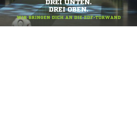
DREI UNTEN.
DREI OBEN.
WIR BRINGEN DICH AN DIE ZDF-TORWAND