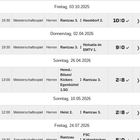
Freitag, 03.10.2025
:

:

19:30
Meisterschaftsspiel
Herren
Rantzau 3.
Haseldorf 2.
Donnerstag, 02.04.2026
Holsatia im
:

:

19:30
Meisterschaftsspiel
Herren
Rantzau 3.
EMTV 1.
Sonntag, 26.04.2026
Hemd.-
Bilsen/​
:

:

13:00
Meisterschaftsspiel
Herren
Kickers
Rantzau 3.
Egenbüttel
1.SG
Sonntag, 10.05.2026
:

:

12:00
Meisterschaftsspiel
Herren
Heist 2.
Rantzau 3.
Freitag, 24.07.2026
FSC
Rantzau
:

:

19:30
Freundschaftsspiel
Herren
Kaltenkirchen