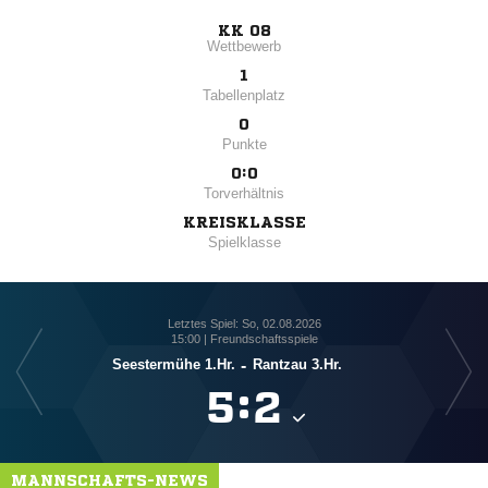
KK 08
Wettbewerb
1
Tabellenplatz
0
Punkte
0:0
Torverhältnis
KREISKLASSE
Spielklasse
Letztes Spiel: So, 02.08.2026
15:00 | Freundschaftsspiele
Seestermühe 1.Hr.
-
Rantzau 3.Hr.

:

MANNSCHAFTS-NEWS