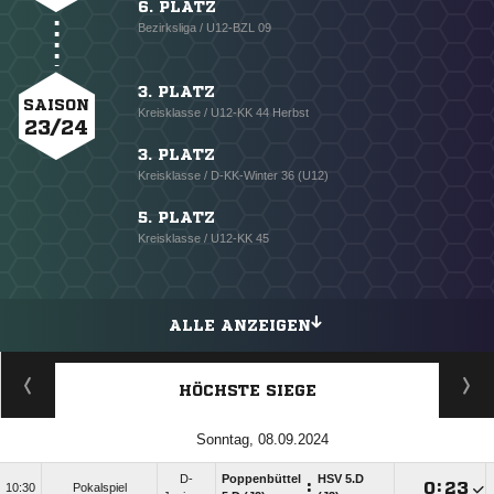
6. PLATZ
Bezirksliga / U12-BZL 09
3. PLATZ
SAISON
Kreisklasse / U12-KK 44 Herbst
23/24
3. PLATZ
Kreisklasse / D-KK-Winter 36 (U12)
5. PLATZ
Kreisklasse / U12-KK 45
ALLE ANZEIGEN
HÖCHSTE SIEGE
Sonntag, 08.09.2024
D-
Poppenbüttel
HSV 5.D
:

:

10:30
Pokalspiel