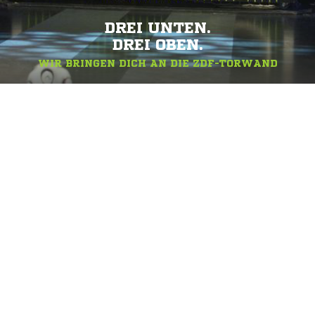
DREI UNTEN.
DREI OBEN.
WIR BRINGEN DICH AN DIE ZDF-TORWAND