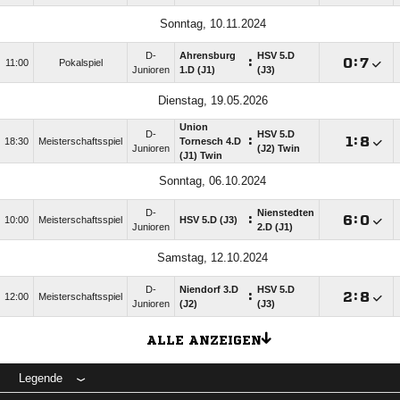
Sonntag, 10.11.2024
D-
Ahrensburg
HSV 5.D
:

:

11:00
Pokalspiel
Junioren
1.D (J1)
(J3)
Dienstag, 19.05.2026
Union
D-
HSV 5.D
:

:

18:30
Meisterschaftsspiel
Tornesch 4.D
Junioren
(J2) Twin
(J1) Twin
Sonntag, 06.10.2024
D-
Nienstedten
:

:

10:00
Meisterschaftsspiel
HSV 5.D (J3)
Junioren
2.D (J1)
Samstag, 12.10.2024
D-
Niendorf 3.D
HSV 5.D
:

:

12:00
Meisterschaftsspiel
Junioren
(J2)
(J3)
ALLE ANZEIGEN
Legende