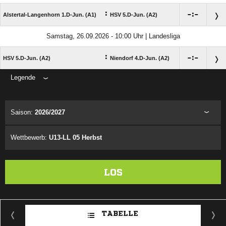
:

:

Alstertal-Langenhorn 1.D-Jun. (A1)
HSV 5.D-Jun. (A2)
Samstag, 26.09.2026 - 10:00 Uhr | Landesliga
:

:

HSV 5.D-Jun. (A2)
Niendorf 4.D-Jun. (A2)
Legende
ANZEIGE
Saison:
2026/2027
Wettbewerb:
U13-LL 05 Herbst
LOS
TABELLE