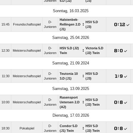
Junioren
5.D (J2)
(J3)
Sonntag, 16.03.2025
Halstenbek-
D-
HSV 5.D
:

:

15:45
Freundschaftsspiel
Rellingen 2.D
Junioren
(J3)
(J1)
Samstag, 25.04.2026
D-
HSV 5.D (J2)
Victoria 5.D
:

:

12:30
Meisterschaftsspiel
Junioren
Twin
(J2) Twin
Samstag, 21.09.2024
D-
Teutonia 10
HSV 5.D
:

:

11:30
Meisterschaftsspiel
Junioren
3.D (J1)
(J3)
Samstag, 13.09.2025
Rasensport
D-
HSV 5.D
:

:

10:00
Meisterschaftsspiel
Uetersen 2.D
Junioren
(J2) Twin
(A2)
Dienstag, 17.03.2026
D-
Condor 5.D
HSV 5.D
:

:

18:30
Pokalspiel
Junioren
(J1) Twin
(J2) Twin