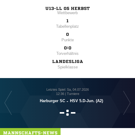
U13-LL 05 HERBST
Wettbewerb
1
Tabellenplatz
0
Punkte
0:0
Torverhältnis
LANDESLIGA
Spielklasse
Letztes Spiel: Sa, 04.07.2026
12:36 | Turniere
Harburger SC
-
HSV 5.D-Jun. (A2)

:

MANNSCHAFTS-NEWS