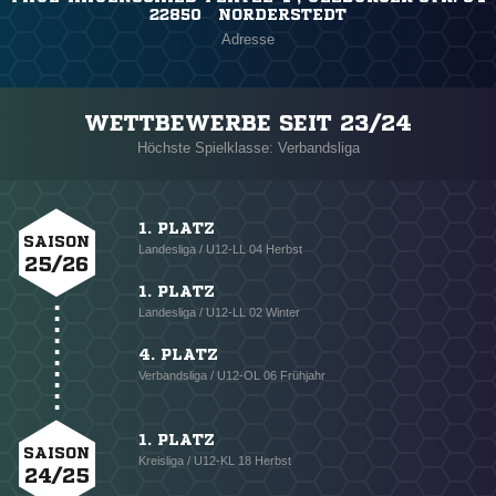
22850 NORDERSTEDT
Adresse
WETTBEWERBE SEIT 23/24
Höchste Spielklasse: Verbandsliga
1. PLATZ
SAISON
Landesliga / U12-LL 04 Herbst
25/26
1. PLATZ
Landesliga / U12-LL 02 Winter
4. PLATZ
Verbandsliga / U12-OL 06 Frühjahr
1. PLATZ
SAISON
Kreisliga / U12-KL 18 Herbst
24/25