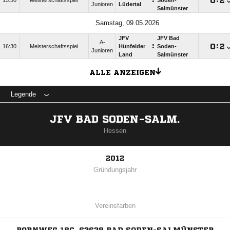
:

:

15:30
Meisterschaftsspiel
Soden-
Junioren
Lüdertal
Salmünster
Samstag, 09.05.2026
JFV
JFV Bad
A-
:

:

16:30
Meisterschaftsspiel
Hünfelder
Soden-
Junioren
Land
Salmünster
ALLE ANZEIGEN
Legende
JFV BAD SODEN-SALM.
Hessen
2012
Gründungsjahr
Vereinsfarben