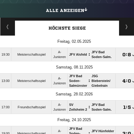
ALLE ANZEIGEN
HÖCHSTE SIEGE
Freitag, 02.05.2025
A-
JFV Bad
:

:

19:30
Meisterschaftsspiel
JFV Alsfeld
Junioren
Soden-Salm.
Samstag, 08.11.2025
JFV Bad
JSG
A-
:

:

13:00
Meisterschaftsspiel
Soden-
Bieberstein/​
Junioren
Salmünster
Giebelrain
Samstag, 28.02.2026
A-
SV
JFV Bad
:

:

17:00
Freundschaftsspiel
Junioren
Zeilsheim 2
Soden-Salm.
Freitag, 24.10.2025
JFV Bad
A-
JFV Hünfelder
:

:

19:00
Meisterschaftsspiel
Soden-