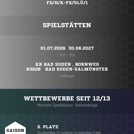
FS/H/K-FS/SLÜ/1
SPIELSTÄTTEN
01.07.2026 ​ 30.06.2027
Von - Bis
KR BAD SODEN , BORNWEG
63628 BAD SODEN-SALMÜNSTER
Adresse
WETTBEWERBE SEIT 12/13
Höchste Spielklasse: Verbandsliga
5. PLATZ
SAISON
Gruppenliga / A-Junioren Gruppenliga Fulda