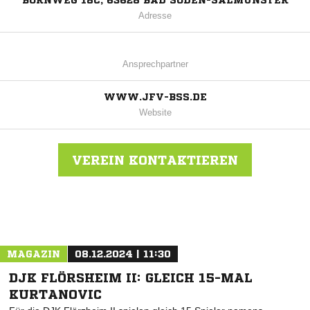
BORNWEG 18C, 63628 BAD SODEN-SALMÜNSTER
Adresse
Ansprechpartner
WWW.JFV-BSS.DE
Website
VEREIN KONTAKTIEREN
Nachricht an JFV Bad Soden-Salm.
MAGAZIN
08.12.2024 | 11:30
DJK FLÖRSHEIM II: GLEICH 15-MAL
KURTANOVIC