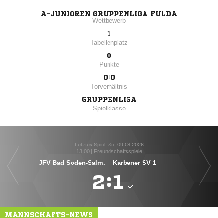
A-JUNIOREN GRUPPENLIGA FULDA
Wettbewerb
1
Tabellenplatz
0
Punkte
0:0
Torverhältnis
GRUPPENLIGA
Spielklasse
Letztes Spiel: So, 09.08.2026
13:00 | Freundschaftsspiele
JFV Bad Soden-Salm.
-
Karbener SV 1

:

MANNSCHAFTS-NEWS