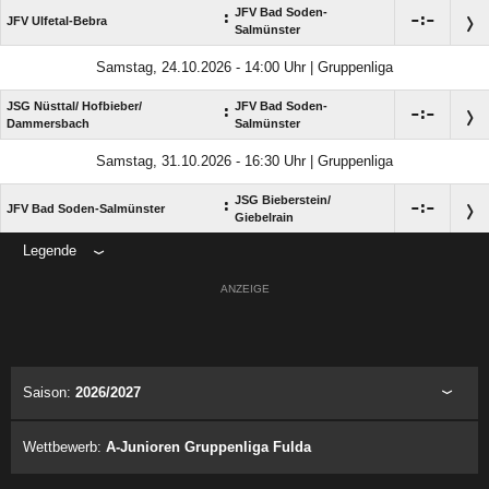
JFV Bad Soden-
:

:

JFV Ulfetal-Bebra
Salmünster
Samstag, 24.10.2026 - 14:00 Uhr | Gruppenliga
JSG Nüsttal/​ Hofbieber/​
JFV Bad Soden-
:

:

Dammersbach
Salmünster
Samstag, 31.10.2026 - 16:30 Uhr | Gruppenliga
JSG Bieberstein/​
:

:

JFV Bad Soden-Salmünster
Giebelrain
Legende
ANZEIGE
Saison:
2026/2027
Wettbewerb:
A-Junioren Gruppenliga Fulda