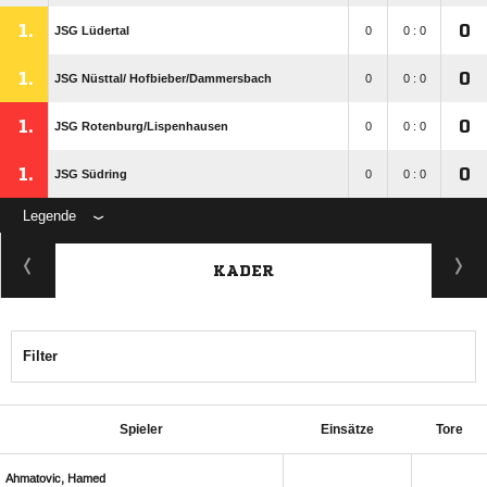
1.
0
JSG Lüdertal
0
0 : 0
1.
0
JSG Nüsttal/​ Hofbieber/​Dammersbach
0
0 : 0
1.
0
JSG Rotenburg/​Lispenhausen
0
0 : 0
1.
0
JSG Südring
0
0 : 0
Legende
KADER
Filter
Spieler
Einsätze
Tore
 