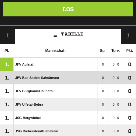
LOS
TABELLE
Pl.
Mannschaft
Sp.
Torv.
Pkt.
1.
0
JFV Aulatal
0
0 : 0
1.
0
JFV Bad Soden-Salmünster
0
0 : 0
1.
0
JFV Burghaun/​Haunetal
0
0 : 0
1.
0
JFV Ulfetal-Bebra
0
0 : 0
1.
0
JSG Bergwinkel
0
0 : 0
1.
0
JSG Bieberstein/​Giebelrain
0
0 : 0