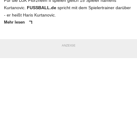
Für die DJK Flörzheim II spielen gleich 15 Spieler namens
Kurtanovic.
FUSSBALL.de
spricht mit dem Spielertrainer darüber
- er heißt Haris Kurtanovic.
Mehr lesen
ANZEIGE
NACHRICHT SENDEN
* Pflichtfelder