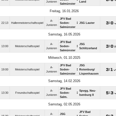
Junioren
Land
Salmünster
Freitag, 16.01.2026
JFV Bad
A-
:

:

22:13
Hallenmeisterschaftsspiel
Soden-
JSG Lauter
Junioren
Salmünster
Samstag, 16.05.2026
JFV Bad
A-
JSG
:

:

13:00
Meisterschaftsspiel
Soden-
Junioren
Schlitzerland
Salmünster
Mittwoch, 01.10.2025
JFV Bad
JSG
A-
:

:

19:00
Meisterschaftsspiel
Soden-
Rotenburg/​
Junioren
Salmünster
Lispenhausen
Samstag, 14.02.2026
JFV Bad
A-
Spvgg. Neu-
:

:

13:30
Freundschaftsspiel
Soden-
Junioren
Isenburg II
Salm.
Samstag, 02.05.2026
JFV Bad
A-
JSG