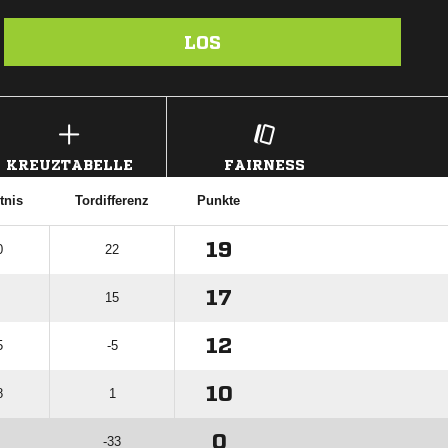
LOS
KREUZTABELLE
FAIRNESS
tnis
Tordifferenz
Punkte
19
0
22
17
15
12
5
-5
10
8
1
0
-33