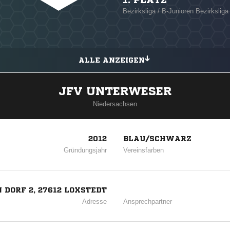
Bezirksliga / B-Junioren Bezirkslig
ALLE ANZEIGEN
JFV UNTERWESER
Niedersachsen
2012
BLAU/SCHWARZ
Gründungsjahr
Vereinsfarben
 DORF 2, 27612 LOXSTEDT
Adresse
Ansprechpartner