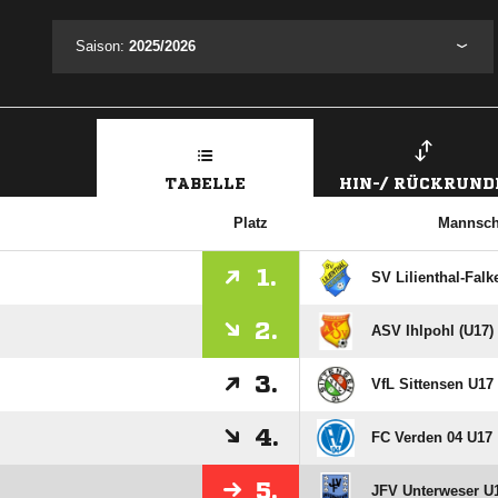
Saison:
2025/2026
TABELLE
HIN-/ RÜCKRUND
Platz
Mannsch
1.
SV Lilienthal-Falk
2.
ASV Ihlpohl (U17)
3.
VfL Sittensen U17 
4.
FC Verden 04 U17
5.
JFV Unterweser U