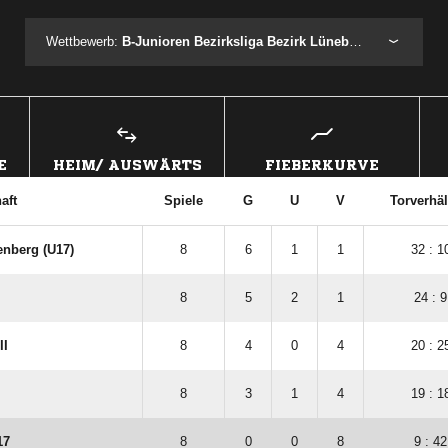
Wettbewerb:
B-Junioren Bezirksliga Bezirk Lüneburg U17 St2
E
HEIM/ AUSWÄRTS
FIEBERKURVE
aft
Spiele
G
U
V
Torverhäl
enberg (U17)
8
6
1
1
32 : 1
8
5
2
1
24 : 9
II
8
4
0
4
20 : 2
8
3
1
4
19 : 1
17
8
0
0
8
9 : 42