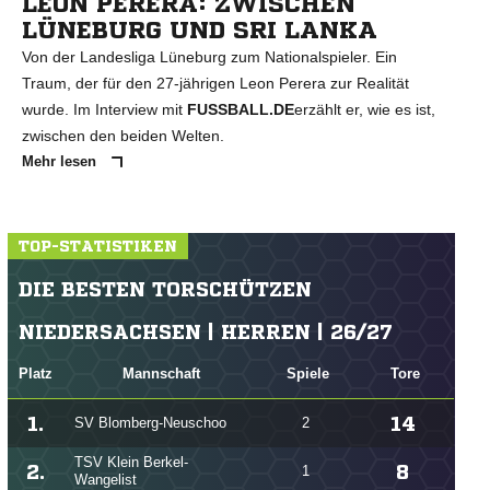
LEON PERERA: ZWISCHEN
LÜNEBURG UND SRI LANKA
Von der Landesliga Lüneburg zum Nationalspieler. Ein
Traum, der für den 27-jährigen Leon Perera zur Realität
wurde. Im Interview mit
FUSSBALL.DE
erzählt er, wie es ist,
zwischen den beiden Welten.
Mehr lesen
TOP-STATISTIKEN
DIE BESTEN TORSCHÜTZEN
NIEDERSACHSEN | HERREN | 26/27
Platz
Mannschaft
Spiele
Tore
1.
14
SV Blomberg-Neuschoo
2
TSV Klein Berkel-
2.
8
1
Wangelist