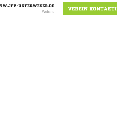
W.JFV-UNTERWESER.DE
VEREIN KONTAKT
Website
ANZEIGE
NACHRICHT SENDE
* Pflichtfelder