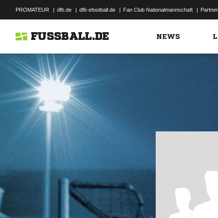
PROMATEUR
|
dfb.de
|
dfb-efootball.de
|
Fan Club Nationalmannschaft
|
Partner
FUSSBALL.DE
NEWS
L