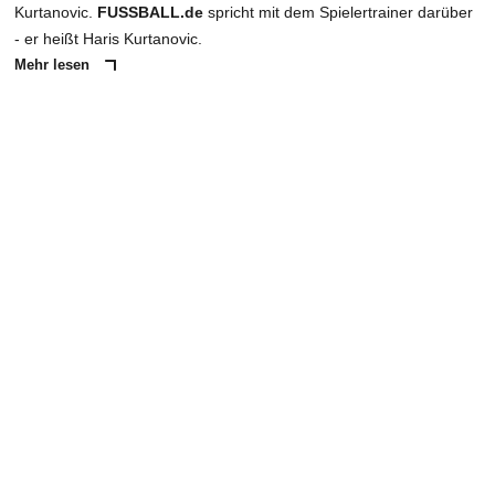
Kurtanovic.
FUSSBALL.de
spricht mit dem Spielertrainer darüber
- er heißt Haris Kurtanovic.
Mehr lesen
ANZEIGE
NACHRICHT SENDEN
* Pflichtfelder