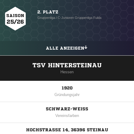
2. PLATZ
SAISON
Gruppenliga / C-Junioren Gruppenliga Fulda
25/26
ALLE ANZEIGEN
TSV HINTERSTEINAU
Hessen
1920
Gründungsjahr
SCHWARZ-WEISS
Vereinsfarben
HOCHSTRASSE 14, 36396 STEINAU