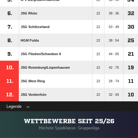
6.
32
JSG Rhön
22
38 : 36
7.
30
JSG Schlitzerland
22
53 : 49
8.
25
HGM Fulda
22
38 : 54
9.
21
JSG Flieden/​Schweben II
22
44 : 65
10.
19
JSG Rotenburg/​Lispenhausen
22
42 : 75
11.
11
JSG West Ring
22
28 : 74
12.
10
JSG Vorderrhön
22
32 : 93
Legende
WETTBEWERBE SEIT 25/26
Höchste Spielklasse: Gruppenliga