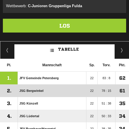
Wettbewerb:
C-Junioren Gruppenliga Fulda
LOS
TABELLE
Pl.
Mannschaft
Sp.
Torv.
Pkt.
1.
62
JFV Gemeinde Petersberg
22
83 : 8
2.
61
JSG Bergwinkel
22
78 : 15
3.
35
JSG Künzell
22
51 : 38
4.
34
JSG Lüdertal
22
50 : 33
5.
34
JFV Burghaun/​Haunetal
22
38 : 35