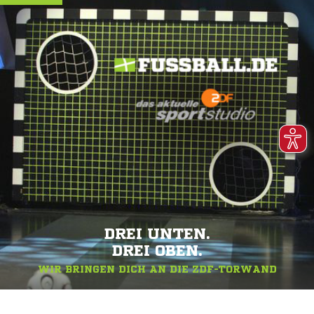
DREI UNTEN.
DREI OBEN.
WIR BRINGEN DICH AN DIE ZDF-TORWAND