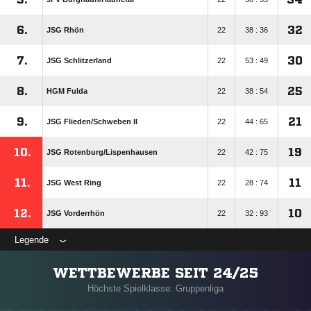
6.
32
JSG Rhön
22
38 : 36
7.
30
JSG Schlitzerland
22
53 : 49
8.
25
HGM Fulda
22
38 : 54
9.
21
JSG Flieden/​Schweben II
22
44 : 65
10.
19
JSG Rotenburg/​Lispenhausen
22
42 : 75
11.
11
JSG West Ring
22
28 : 74
12.
10
JSG Vorderrhön
22
32 : 93
Legende
WETTBEWERBE SEIT 24/25
Höchste Spielklasse: Gruppenliga