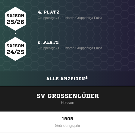
4. PLATZ
SAISON
Gruppenliga / C-Junioren Gruppenliga Fulda
25/26
2. PLATZ
SAISON
Gruppenliga / C-Junioren Gruppenliga Fulda
24/25
ALLE ANZEIGEN
SV GROSSENLÜDER
Hessen
1908
Gründungsjahr