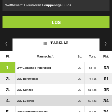
Wettbewerb:
C-Junioren Gruppenliga Fulda
LOS
TABELLE
Pl.
Mannschaft
Sp.
Torv.
Pkt.
1.
62
JFV Gemeinde Petersberg
22
83 : 8
2.
61
JSG Bergwinkel
22
78 : 15
3.
35
JSG Künzell
22
51 : 38
4.
34
JSG Lüdertal
22
50 : 33
5.
34
JFV Burghaun/​Haunetal
22
38 : 35