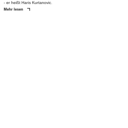
- er heißt Haris Kurtanovic.
Mehr lesen
ANZEIGE
NACHRICHT SENDEN
* Pflichtfelder