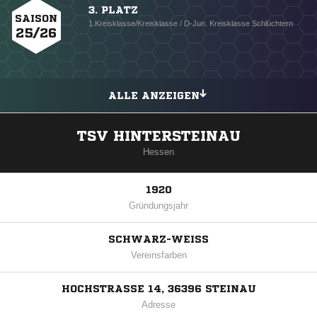
3. PLATZ
SAISON
1.Kreisklasse/Kreisklasse / D-Jun. Kreisklasse Schlüchtern
25/26
ALLE ANZEIGEN
TSV HINTERSTEINAU
Hessen
1920
Gründungsjahr
SCHWARZ-WEISS
Vereinsfarben
HOCHSTRASSE 14, 36396 STEINAU
Adresse