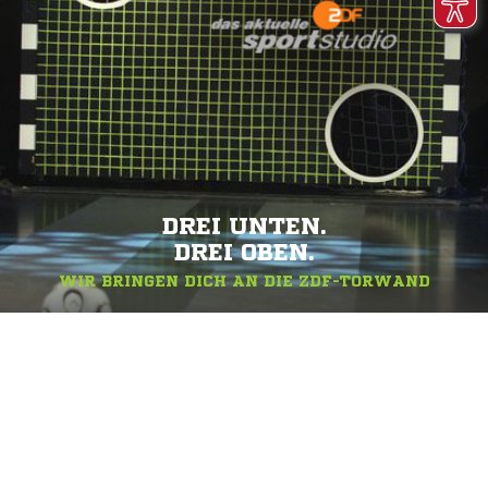
DREI UNTEN.
DREI OBEN.
WIR BRINGEN DICH AN DIE ZDF-TORWAND