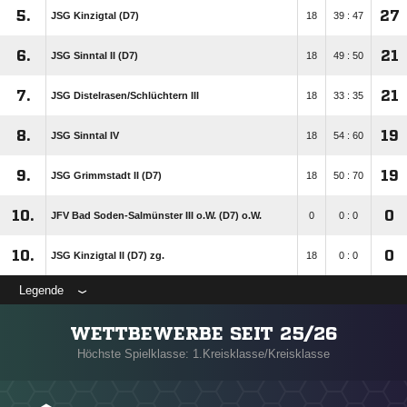
5.
27
JSG Kinzigtal (D7)
18
39 : 47
6.
21
JSG Sinntal II (D7)
18
49 : 50
7.
21
JSG Distelrasen/​Schlüchtern III
18
33 : 35
8.
19
JSG Sinntal IV
18
54 : 60
9.
19
JSG Grimmstadt II (D7)
18
50 : 70
10.
0
JFV Bad Soden-Salmünster III o.W. (D7) o.W.
0
0 : 0
10.
0
JSG Kinzigtal II (D7) zg.
18
0 : 0
Legende
WETTBEWERBE SEIT 25/26
Höchste Spielklasse: 1.Kreisklasse/Kreisklasse