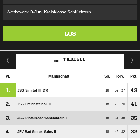
Wettbewerb:
D-Jun. Kreisklasse Schlüchtern
LOS
TABELLE
Pl.
Mannschaft
Sp.
Torv.
Pkt.
1.
43
JSG Sinntal III (D7)
18
52 : 27
2.
41
JSG Freiensteinau II
18
79 : 20
3.
35
JSG Distelrasen/​Schlüchtern II
18
61 : 38
4.
32
JFV Bad Soden-Salm. II
18
42 : 32