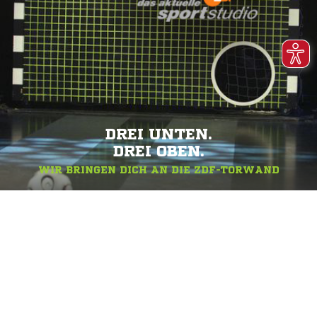
DREI UNTEN.
DREI OBEN.
WIR BRINGEN DICH AN DIE ZDF-TORWAND