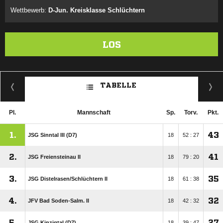
Wettbewerb:
D-Jun. Kreisklasse Schlüchtern
LOS
TABELLE
Pl.
Mannschaft
Sp.
Torv.
Pkt.
1.
43
JSG Sinntal III (D7)
18
52 : 27
2.
41
JSG Freiensteinau II
18
79 : 20
3.
35
JSG Distelrasen/​Schlüchtern II
18
61 : 38
4.
32
JFV Bad Soden-Salm. II
18
42 : 32
5.
27
JSG Kinzigtal (D7)
18
39 : 47