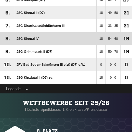
6.
21
JSG Sinntal II (D7)
18
49 : 50
7.
21
JSG Distelrasen/​Schlüchtern III
18
33 : 35
8.
19
JSG Sinntal IV
18
54 : 60
9.
19
JSG Grimmstadt II (D7)
18
50 : 70
10.
0
JFV Bad Soden-Salmünster III o.W. (D7) o.W.
0
0 : 0
10.
0
JSG Kinzigtal II (D7) zg.
18
0 : 0
Legende
WETTBEWERBE SEIT 25/26
Höchste Spielklasse: 1.Kreisklasse/Kreisklasse
8. PLATZ