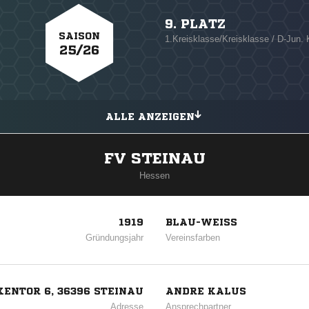
9. PLATZ
SAISON
1.Kreisklasse/Kreisklasse / D-Jun. 
25/26
ALLE ANZEIGEN
FV STEINAU
Hessen
1919
BLAU-WEISS
Gründungsjahr
Vereinsfarben
ENTOR 6, 36396 STEINAU
ANDRE KALUS
Adresse
Ansprechpartner