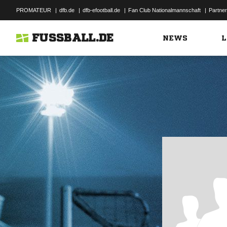
PROMATEUR
|
dfb.de
|
dfb-efootball.de
|
Fan Club Nationalmannschaft
|
Partner
FUSSBALL.DE
NEWS
L