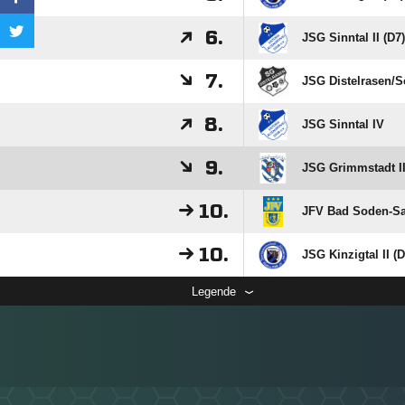
6.
JSG Sinntal II (D7)
7.
JSG Distelrasen/​S
8.
JSG Sinntal IV
9.
JSG Grimmstadt II
10.
JFV Bad Soden-Sal
10.
JSG Kinzigtal II (D
Legende