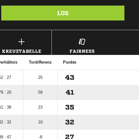
LOS
KREUZTABELLE
FAIRNESS
erhältnis
Tordifferenz
Punkte
43
52 : 27
25
41
79 : 20
59
35
61 : 38
23
32
42 : 32
10
27
39 : 47
-8