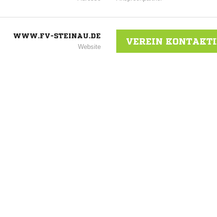
WWW.FV-STEINAU.DE
VEREIN KONTAKT
Website
ANZEIGE
NACHRICHT SENDE
* Pflichtfelder