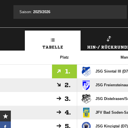
Saison:
2025/2026
TABELLE
HIN-/ RÜCKRUND
Platz
Man
1.
JSG Sinntal III (D7
2.
JSG Freiensteinau 
3.
JSG Distelrasen/​S
4.
JFV Bad Soden-Sa
5.
JSG Kinzigtal (D7)