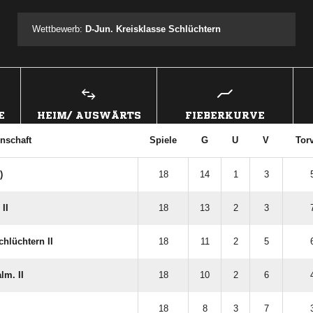
Wettbewerb:
D-Jun. Kreisklasse Schlüchtern
E
HEIM/ AUSWÄRTS
FIEBERKURVE
nschaft
Spiele
G
U
V
Torv
)
18
14
1
3
II
18
13
2
3
chlüchtern II
18
11
2
5
lm. II
18
10
2
6
18
8
3
7