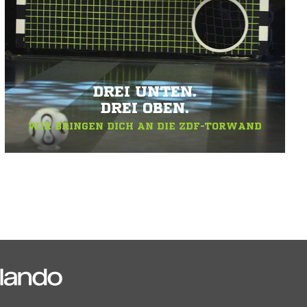
DREI UNTEN.
DREI OBEN.
WIR BRINGEN DICH AN DIE ZDF-TORWAND