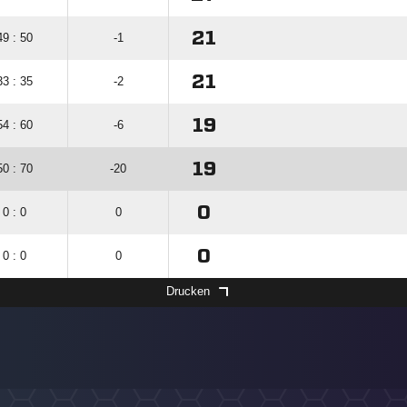
21
49 : 50
-1
21
33 : 35
-2
19
54 : 60
-6
19
50 : 70
-20
0
0 : 0
0
0
0 : 0
0
Drucken