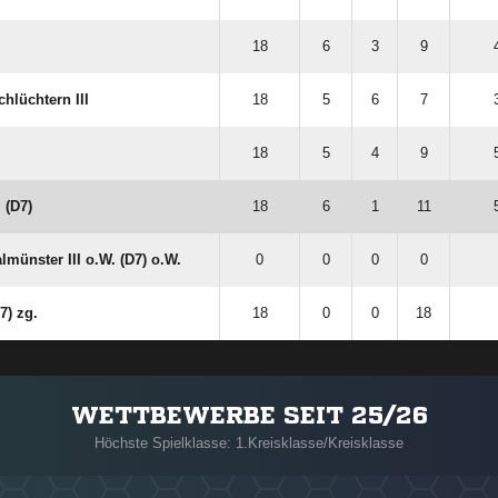
18
6
3
9
chlüchtern III
18
5
6
7
18
5
4
9
 (D7)
18
6
1
11
münster III o.W. (D7) o.W.
0
0
0
0
7) zg.
18
0
0
18
WETTBEWERBE SEIT 25/26
Höchste Spielklasse: 1.Kreisklasse/Kreisklasse