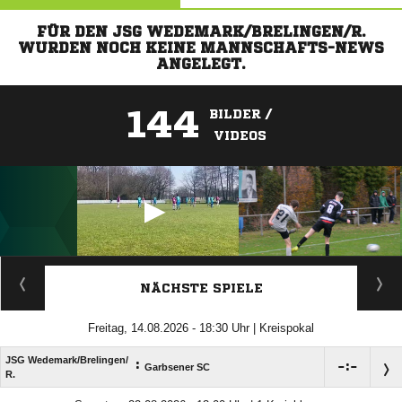
FÜR DEN JSG WEDEMARK/BRELINGEN/R.
WURDEN NOCH KEINE MANNSCHAFTS-NEWS
ANGELEGT.
144
BILDER /
VIDEOS
ANZEIGE
NÄCHSTE SPIELE
Freitag, 14.08.2026 - 18:30 Uhr | Kreispokal
JSG Wedemark/​Brelingen/​
:

:

Garbsener SC
R.