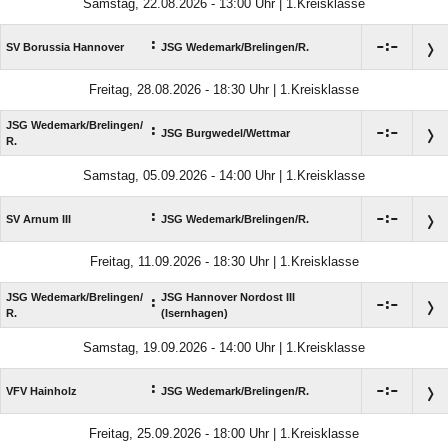
Samstag, 22.08.2026 - 13:00 Uhr | 1.Kreisklasse
:

:

SV Borussia Hannover
JSG Wedemark/​Brelingen/​R.
Freitag, 28.08.2026 - 18:30 Uhr | 1.Kreisklasse
JSG Wedemark/​Brelingen/​
:

:

JSG Burgwedel/​Wettmar
R.
Samstag, 05.09.2026 - 14:00 Uhr | 1.Kreisklasse
:

:

SV Arnum III
JSG Wedemark/​Brelingen/​R.
Freitag, 11.09.2026 - 18:30 Uhr | 1.Kreisklasse
JSG Wedemark/​Brelingen/​
JSG Hannover Nordost III
:

:

R.
(Isernhagen)
Samstag, 19.09.2026 - 14:00 Uhr | 1.Kreisklasse
:

:

VFV Hainholz
JSG Wedemark/​Brelingen/​R.
Freitag, 25.09.2026 - 18:00 Uhr | 1.Kreisklasse