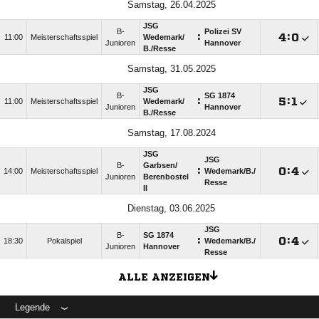
Samstag, 26.04.2025
JSG
B-
Polizei SV
:

:

11:00
Meisterschaftsspiel
Wedemark/​
Junioren
Hannover
B./​Resse
Samstag, 31.05.2025
JSG
B-
SG 1874
:

:

11:00
Meisterschaftsspiel
Wedemark/​
Junioren
Hannover
B./​Resse
Samstag, 17.08.2024
JSG
JSG
B-
Garbsen/​
:

:

14:00
Meisterschaftsspiel
Wedemark/​B./​
Junioren
Berenbostel
Resse
II
Dienstag, 03.06.2025
JSG
B-
SG 1874
:

:

18:30
Pokalspiel
Wedemark/​B./​
Junioren
Hannover
Resse
ALLE ANZEIGEN
Legende