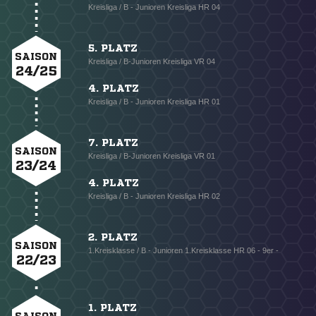
Kreisliga / B - Junioren Kreisliga HR 04
5. PLATZ
SAISON
Kreisliga / B-Junioren Kreisliga VR 04
24/25
4. PLATZ
Kreisliga / B - Junioren Kreisliga HR 01
7. PLATZ
SAISON
Kreisliga / B-Junioren Kreisliga VR 01
23/24
4. PLATZ
Kreisliga / B - Junioren Kreisliga HR 02
2. PLATZ
SAISON
1.Kreisklasse / B - Junioren 1.Kreisklasse HR 06 - 9er -
22/23
1. PLATZ