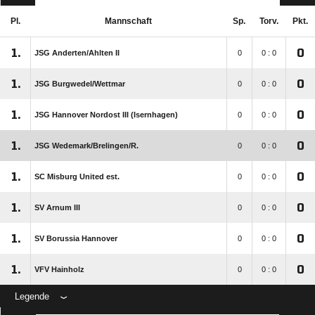
Pl.
Mannschaft
Sp.
Torv.
Pkt.
1.
0
JSG Anderten/​Ahlten II
0
0 : 0
1.
0
JSG Burgwedel/​Wettmar
0
0 : 0
1.
0
JSG Hannover Nordost III (Isernhagen)
0
0 : 0
1.
0
JSG Wedemark/​Brelingen/​R.
0
0 : 0
1.
0
SC Misburg United est.
0
0 : 0
1.
0
SV Arnum III
0
0 : 0
1.
0
SV Borussia Hannover
0
0 : 0
1.
0
VFV Hainholz
0
0 : 0
Legende