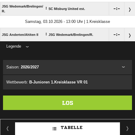
JSG Wedemark/​Brelingen/​
:

:

SC Misburg United est.
R.
Samstag, 03.10.2026 - 13:00 Uhr | 1.Kreisklasse
:

:

JSG Anderten/​Ahlten II
JSG Wedemark/​Brelingen/​R.
Legende
ANZEIGE
Saison:
2026/2027
Wettbewerb:
B-Junioren 1.Kreisklasse VR 01
LOS
TABELLE