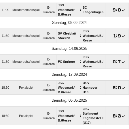
JSG
B-
SC
:

:

11:00
Meisterschaftsspiel
Wedemark/​
Junioren
Langenhagen
B./​Resse
Sonntag, 08.09.2024
JSG
B-
SV Kleeblatt
:

:

11:30
Meisterschaftsspiel
Wedemark/​B./​
Junioren
Stöcken
Resse
Samstag, 14.06.2025
JSG
B-
:

:

11:30
Meisterschaftsspiel
FC Springe
Wedemark/​B./​
Junioren
Resse
Dienstag, 17.09.2024
JSG
OSV
B-
:

:

18:30
Pokalspiel
Wedemark/​
Hannover
Junioren
B./​Resse
U16
Dienstag, 06.05.2025
JSG
JSG
B-
Stelingen/​
:

:

18:30
Pokalspiel
Wedemark/​
Junioren
Engelbostel II
B./​Resse
(U17)