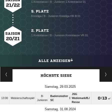
SAISON
1.Kreisklasse / B - Junioren 1.Kreisklasse 01
21/22
5. PLATZ
Kreisliga / B - Junioren Kreisliga HR B 01
2. PLATZ
SAISON
1.Kreisklasse / B - Junioren Kreisklasse VR 01
20/21
ALLE ANZEIGEN
HÖCHSTE SIEGE
Samstag, 29.03.2025
JSG
B-
Badenstedter
:

:

13:00
Meisterschaftsspiel
Wedemark/​B./​
Junioren
SC
Resse
Samstag, 31.08.2024