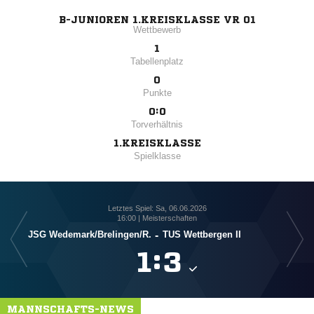
B-JUNIOREN 1.KREISKLASSE VR 01
Wettbewerb
1
Tabellenplatz
0
Punkte
0:0
Torverhältnis
1.KREISKLASSE
Spielklasse
Letztes Spiel: Sa, 06.06.2026
16:00 | Meisterschaften
JSG Wedemark/​Brelingen/​R.
-
TUS Wettbergen II
JSG 

:

MANNSCHAFTS-NEWS