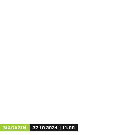
ANZEIGE
NACHRICHT SENDEN
* Pflichtfelder
MAGAZIN
27.10.2024 | 11:00