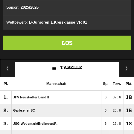
Saison:
2025/2026
Wettbewerb:
B-Junioren 1.Kreisklasse VR 01
LOS
TABELLE
Pl.
Mannschaft
Sp.
Torv.
Pkt.
1.
18
JFV Neustädter Land II
6
37 : 6
2.
15
Garbsener SC
6
28 : 8
3.
12
JSG Wedemark/​Brelingen/​R.
6
22 : 8