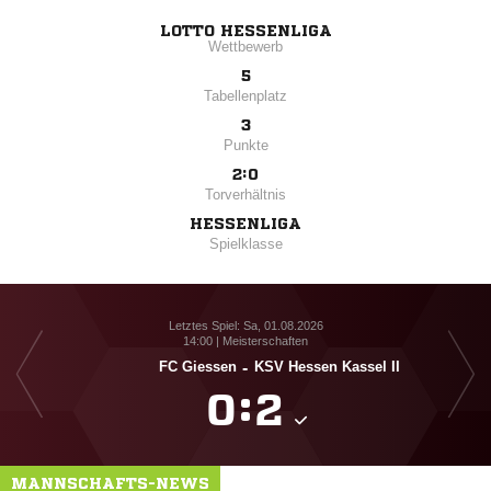
LOTTO HESSENLIGA
Wettbewerb
5
Tabellenplatz
3
Punkte
2:0
Torverhältnis
HESSENLIGA
Spielklasse
Letztes Spiel: Sa, 01.08.2026
14:00 | Meisterschaften
FC Giessen
-
KSV Hessen Kassel II

:

MANNSCHAFTS-NEWS