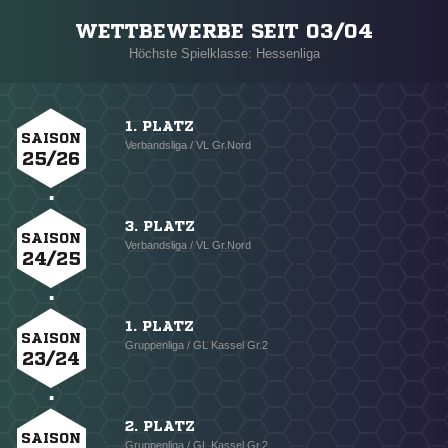
WETTBEWERBE SEIT 03/04
Höchste Spielklasse: Hessenliga
1. PLATZ
SAISON
Verbandsliga / VL Gr.Nord
25/26
3. PLATZ
SAISON
Verbandsliga / VL Gr.Nord
24/25
1. PLATZ
SAISON
Gruppenliga / GL Kassel Gr.2
23/24
2. PLATZ
SAISON
Gruppenliga / GL Kassel Gr.2