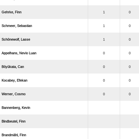
 
1
0
 
1
0
 
1
0
  
0
0
 
0
0
 
0
0
 
0
0
 
 
 