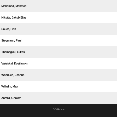
 
  
 
 
 
 
 
 
 
ANZEIGE