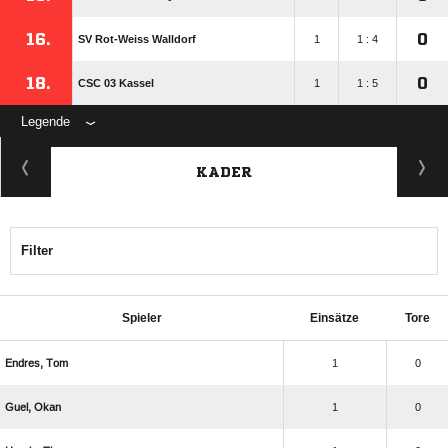
16.
0
SV Rot-Weiss Walldorf
1
1 : 4
18.
0
CSC 03 Kassel
1
1 : 5
Legende
KADER
Filter
Spieler
Einsätze
Tore
 
1
0
 
1
0