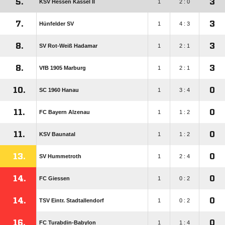
5.
3
KSV Hessen Kassel II
1
2 : 0
7.
3
Hünfelder SV
1
4 : 3
8.
3
SV Rot-Weiß Hadamar
1
2 : 1
8.
3
VfB 1905 Marburg
1
2 : 1
10.
0
SC 1960 Hanau
1
3 : 4
11.
0
FC Bayern Alzenau
1
1 : 2
11.
0
KSV Baunatal
1
1 : 2
13.
0
SV Hummetroth
1
2 : 4
14.
0
FC Giessen
1
0 : 2
14.
0
TSV Eintr. Stadtallendorf
1
0 : 2
16.
0
FC Turabdin-Babylon
1
1 : 4