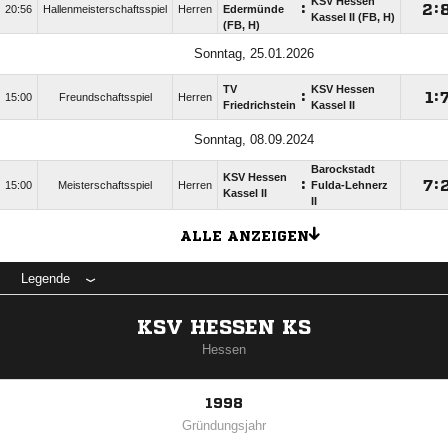
KSV Hessen
:

:
20:56
Hallenmeisterschaftsspiel
Herren
Edermünde
Kassel II (FB, H)
(FB, H)
Sonntag, 25.01.2026
TV
KSV Hessen
:

:
15:00
Freundschaftsspiel
Herren
Friedrichstein
Kassel II
Sonntag, 08.09.2024
Barockstadt
KSV Hessen
:

:
15:00
Meisterschaftsspiel
Herren
Fulda-Lehnerz
Kassel II
II
ALLE ANZEIGEN
Legende
KSV HESSEN KS
Hessen
1998
Gründungsjahr