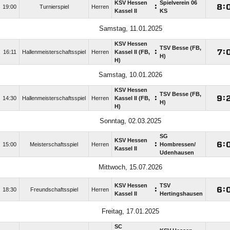
KSV Hessen
Spielverein 06
:

:
19:00
Turnierspiel
Herren
Kassel II
KS
Samstag, 11.01.2025
KSV Hessen
TSV Besse (FB,
:

:
16:11
Hallenmeisterschaftsspiel
Herren
Kassel II (FB,
H)
H)
Samstag, 10.01.2026
KSV Hessen
TSV Besse (FB,
:

:
14:30
Hallenmeisterschaftsspiel
Herren
Kassel II (FB,
H)
H)
Sonntag, 02.03.2025
SG
KSV Hessen
:

:
15:00
Meisterschaftsspiel
Herren
Hombressen/​
Kassel II
Udenhausen
Mittwoch, 15.07.2026
KSV Hessen
TSV
:

:
18:30
Freundschaftsspiel
Herren
Kassel II
Hertingshausen
Freitag, 17.01.2025
SC