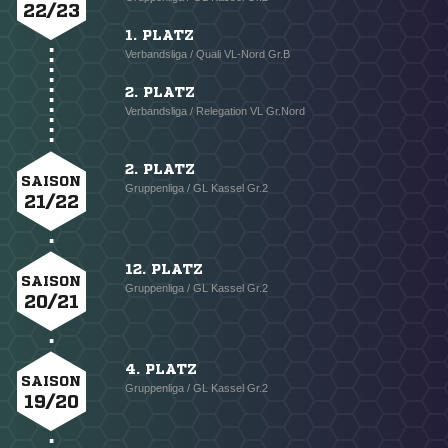
22/23
1. PLATZ
Verbandsliga / Quali VL-Nord Gr.B
2. PLATZ
Verbandsliga / Relegation VL Gr.Nord
2. PLATZ
SAISON
Gruppenliga / GL Kassel Gr.2
21/22
12. PLATZ
SAISON
Gruppenliga / GL Kassel Gr.2
20/21
4. PLATZ
SAISON
Gruppenliga / GL Kassel Gr.2
19/20