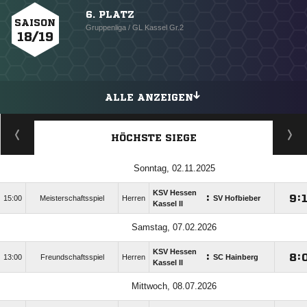
6. PLATZ
SAISON
Gruppenliga / GL Kassel Gr.2
18/19
ALLE ANZEIGEN
HÖCHSTE SIEGE
Sonntag, 02.11.2025
KSV Hessen
:

:
15:00
Meisterschaftsspiel
Herren
SV Hofbieber
Kassel II
Samstag, 07.02.2026
KSV Hessen
:

:
13:00
Freundschaftsspiel
Herren
SC Hainberg
Kassel II
Mittwoch, 08.07.2026