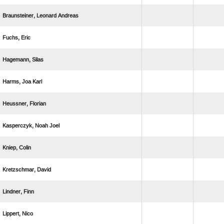
  
 
 
  
 
  
 
 
 
 