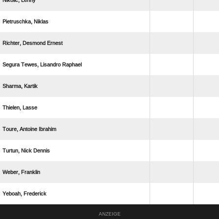
 
 
  
   
 
 
  
  
 
 
ANZEIGE