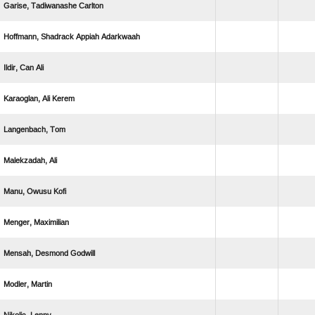
  
   
  
  
 
 
  
 
  
 