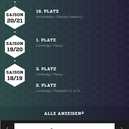
16. PLATZ
SAISON
Verbandsliga / Oberliga Hamburg
20/21
1. PLATZ
SAISON
Landesliga / Hansa
19/20
3. PLATZ
SAISON
Landesliga / Hansa
18/19
2. PLATZ
Landesliga / Relegation LL in OL
ALLE ANZEIGEN