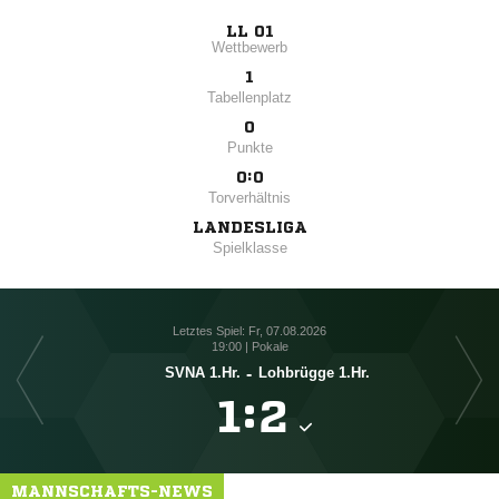
LL 01
Wettbewerb
1
Tabellenplatz
0
Punkte
0:0
Torverhältnis
LANDESLIGA
Spielklasse
Letztes Spiel: Fr, 07.08.2026
19:00 | Pokale
SVNA 1.Hr.
-
Lohbrügge 1.Hr.

:

MANNSCHAFTS-NEWS