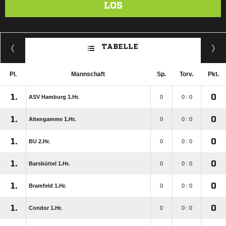
LOS
TABELLE
Pl.
Mannschaft
Sp.
Torv.
Pkt.
1.
0
ASV Hamburg 1.Hr.
0
0 : 0
1.
0
Altengamme 1.Hr.
0
0 : 0
1.
0
BU 2.Hr.
0
0 : 0
1.
0
Barsbüttel 1.Hr.
0
0 : 0
1.
0
Bramfeld 1.Hr.
0
0 : 0
1.
0
Condor 1.Hr.
0
0 : 0