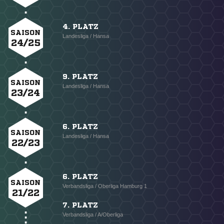
4. PLATZ
SAISON
Landesliga / Hansa
24/25
9. PLATZ
SAISON
Landesliga / Hansa
23/24
6. PLATZ
SAISON
Landesliga / Hansa
22/23
6. PLATZ
SAISON
Verbandsliga / Oberliga Hamburg 1
21/22
7. PLATZ
Verbandsliga / A/Oberliga