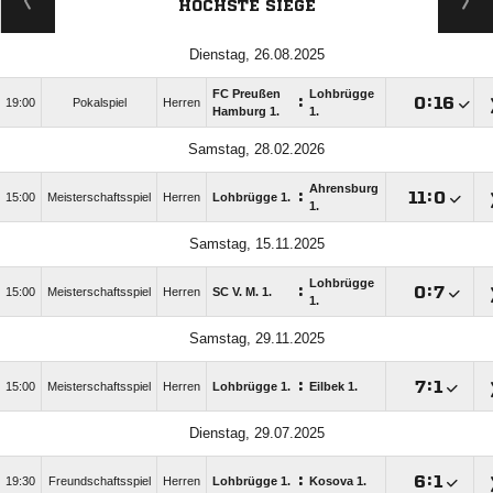
HÖCHSTE SIEGE
Dienstag, 26.08.2025
FC Preußen
Lohbrügge
:

:

19:00
Pokalspiel
Herren
Hamburg 1.
1.
Samstag, 28.02.2026
Ahrensburg
:

:

15:00
Meisterschaftsspiel
Herren
Lohbrügge 1.
1.
Samstag, 15.11.2025
Lohbrügge
:

:

15:00
Meisterschaftsspiel
Herren
SC V. M. 1.
1.
Samstag, 29.11.2025
:

:

15:00
Meisterschaftsspiel
Herren
Lohbrügge 1.
Eilbek 1.
Dienstag, 29.07.2025
:

:

19:30
Freundschaftsspiel
Herren
Lohbrügge 1.
Kosova 1.