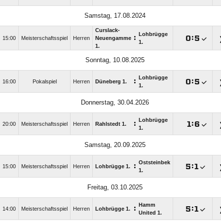
Samstag, 17.08.2024
Curslack-
Lohbrügge
:

:

15:00
Meisterschaftsspiel
Herren
Neuengamme
1.
1.
Sonntag, 10.08.2025
Lohbrügge
:

:

16:00
Pokalspiel
Herren
Düneberg 1.
1.
Donnerstag, 30.04.2026
Lohbrügge
:

:

20:00
Meisterschaftsspiel
Herren
Rahlstedt 1.
1.
Samstag, 20.09.2025
Oststeinbek
:

:

15:00
Meisterschaftsspiel
Herren
Lohbrügge 1.
1.
Freitag, 03.10.2025
Hamm
:

:

14:00
Meisterschaftsspiel
Herren
Lohbrügge 1.
United 1.