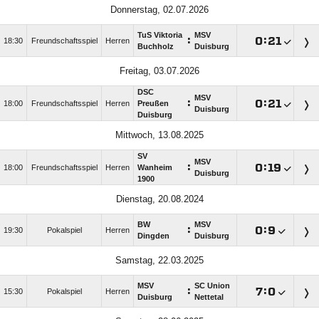
Donnerstag, 02.07.2026
TuS Viktoria
MSV
:

:

18:30
Freundschaftsspiel
Herren
Buchholz
Duisburg
Freitag, 03.07.2026
DSC
MSV
:

:

18:00
Freundschaftsspiel
Herren
Preußen
Duisburg
Duisburg
Mittwoch, 13.08.2025
SV
MSV
:

:

18:00
Freundschaftsspiel
Herren
Wanheim
Duisburg
1900
Dienstag, 20.08.2024
BW
MSV
:

:

19:30
Pokalspiel
Herren
Dingden
Duisburg
Samstag, 22.03.2025
MSV
SC Union
:

:

15:30
Pokalspiel
Herren
Duisburg
Nettetal