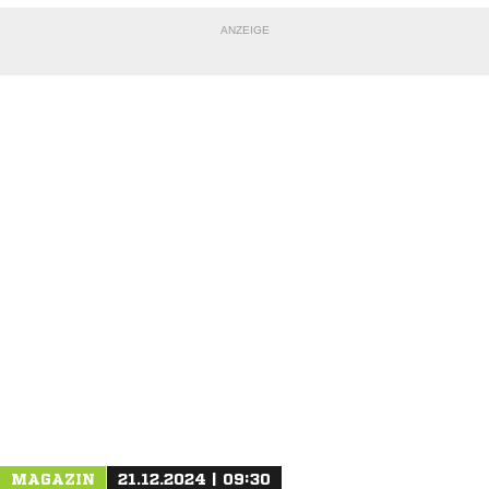
ANZEIGE
NACHRICHT SENDEN
* Pflichtfelder
MAGAZIN
21.12.2024 | 09:30