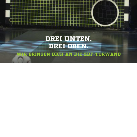
DREI UNTEN.
DREI OBEN.
WIR BRINGEN DICH AN DIE ZDF-TORWAND