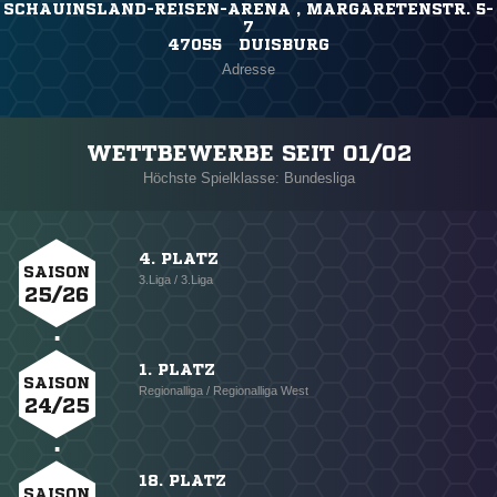
SCHAUINSLAND-REISEN-ARENA , MARGARETENSTR. 5-
7
47055 DUISBURG
Adresse
WETTBEWERBE SEIT 01/02
Höchste Spielklasse: Bundesliga
4. PLATZ
SAISON
3.Liga / 3.Liga
25/26
1. PLATZ
SAISON
Regionalliga / Regionalliga West
24/25
18. PLATZ
SAISON