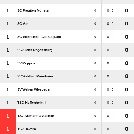
1.
0
SC Preußen Münster
0
0 : 0
1.
0
SC Verl
0
0 : 0
1.
0
SG Sonnenhof Großaspach
0
0 : 0
1.
0
SSV Jahn Regensburg
0
0 : 0
1.
0
SV Meppen
0
0 : 0
1.
0
SV Waldhof Mannheim
0
0 : 0
1.
0
SV Wehen Wiesbaden
0
0 : 0
1.
0
TSG Hoffenheim II
0
0 : 0
1.
0
TSV Alemannia Aachen
0
0 : 0
1.
0
TSV Havelse
0
0 : 0