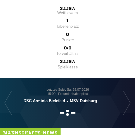
3.LIGA
Wettbewerb
1
Tabellenplatz
0
Punkte
0:0
Torverhältnis
3.LIGA
Spielklasse
Letztes Spiel: Sa, 25.07.2026
15:00 | Freundschaftsspiele
DSC Arminia Bielefeld
-
MSV Duisburg

:

MANNSCHAFTS-NEWS