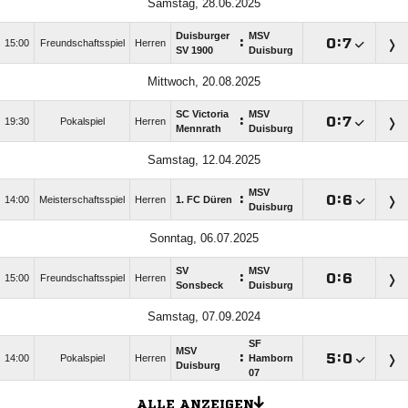
Samstag, 28.06.2025
Duisburger
MSV
:

:

15:00
Freundschaftsspiel
Herren
SV 1900
Duisburg
Mittwoch, 20.08.2025
SC Victoria
MSV
:

:

19:30
Pokalspiel
Herren
Mennrath
Duisburg
Samstag, 12.04.2025
MSV
:

:

14:00
Meisterschaftsspiel
Herren
1. FC Düren
Duisburg
Sonntag, 06.07.2025
SV
MSV
:

:

15:00
Freundschaftsspiel
Herren
Sonsbeck
Duisburg
Samstag, 07.09.2024
SF
MSV
:

:

14:00
Pokalspiel
Herren
Hamborn
Duisburg
07
ALLE ANZEIGEN