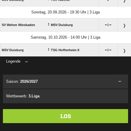
Sonntag, 20.09.2026 - 19:30 Uhr | 3.Liga
:

:

SV Wehen Wiesbaden
MSV Duisburg
Samstag, 10.10.2026 - 14:00 Uhr | 3.Liga
:

:

MSV Duisburg
TSG Hoffenheim II
Legende
ANZEIGE
Saison:
2026/2027
Wettbewerb:
3.Liga
LOS