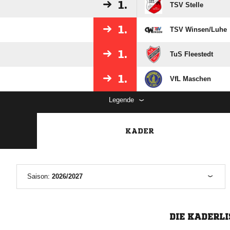
1.
TSV Stelle
1.
TSV Winsen/​Luhe
1.
TuS Fleestedt
1.
VfL Maschen
Legende
KADER
Saison:
2026/2027
DIE KADERLI