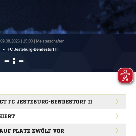
 09.08.2026
|
15:00 | Meisterschaften
-
FC Jesteburg-Bendestorf II
:


T FC JESTEBURG-BENDESTORF II
HIERT
 AUF PLATZ ZWÖLF VOR