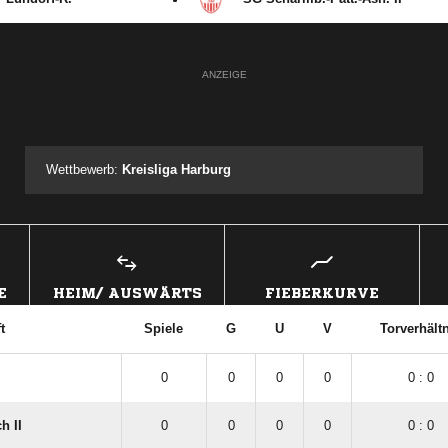
ANZEIGE
Wettbewerb:
Kreisliga Harburg
E
HEIM/ AUSWÄRTS
FIEBERKURVE
t
Spiele
G
U
V
Torverhält
0
0
0
0
0 : 0
h II
0
0
0
0
0 : 0