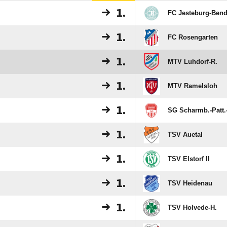
1.
FC Jesteburg-Bende
1.
FC Rosengarten
1.
MTV Luhdorf-R.
1.
MTV Ramelsloh
1.
SG Scharmb.-Patt.-
1.
TSV Auetal
1.
TSV Elstorf II
1.
TSV Heidenau
1.
TSV Holvede-H.