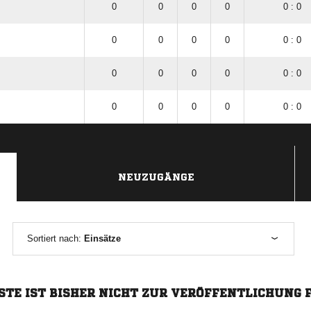
0
0
0
0
0 : 0
0
0
0
0
0 : 0
0
0
0
0
0 : 0
0
0
0
0
0 : 0
NEUZUGÄNGE
Sortiert nach:
Einsätze
STE IST BISHER NICHT ZUR VERÖFFENTLICHUNG 