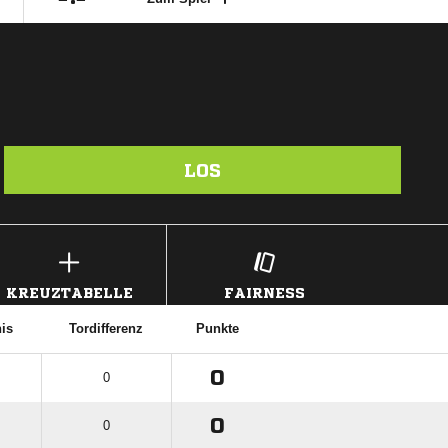
LOS
KREUZTABELLE
FAIRNESS
nis
Tordifferenz
Punkte
0
0
0
0