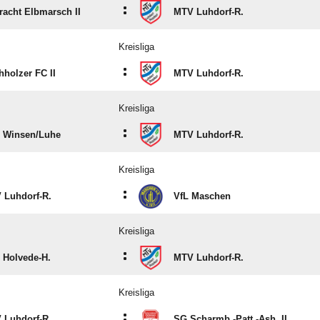
:
racht Elbmarsch II
MTV Luhdorf-R.
Kreisliga
:
holzer FC II
MTV Luhdorf-R.
Kreisliga
:
 Winsen/​Luhe
MTV Luhdorf-R.
Kreisliga
:
 Luhdorf-R.
VfL Maschen
Kreisliga
:
 Holvede-H.
MTV Luhdorf-R.
Kreisliga
:
 Luhdorf-R.
SG Scharmb.-Patt.-Ash. II