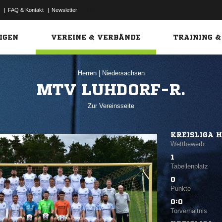
|
FAQ & Kontakt
|
Newsletter
Link
IGEN
VEREINE & VERBÄNDE
TRAINING &
Herren
|
Niedersachsen
MTV LUHDORF-R.
Zur Vereinsseite
KREISLIGA 
Wettbewerb
1
Tabellenplatz
0
Punkte
0:0
Torverhältnis