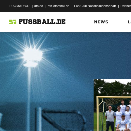
PROMATEUR
|
dfb.de
|
dfb-efootball.de
|
Fan Club Nationalmannschaft
|
Partner
FUSSBALL.DE
NEWS
L