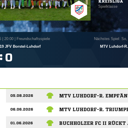
KREISLIGA
Spielklasse
6
|
20:00 | Freundschaftsspiele
Nächstes Spiel: So,
19 JFV Borstel-Luhdorf
MTV Luhdorf-R.
:

MTV LUHDORF-R. EMPFÄNG
05.08.2026
MTV LUHDORF-R. TRIUMP
06.06.2026
BUCHHOLZER FC II RÜCKT
01.06.2026