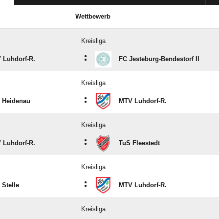
Wettbewerb
Kreisliga
:
 Luhdorf-R.
FC Jesteburg-Bendestorf II
Kreisliga
:
 Heidenau
MTV Luhdorf-R.
Kreisliga
:
 Luhdorf-R.
TuS Fleestedt
Kreisliga
:
Stelle
MTV Luhdorf-R.
Kreisliga