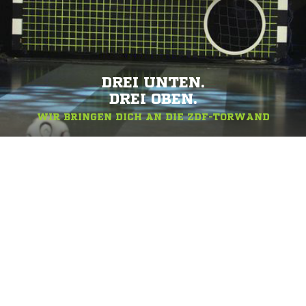
DREI UNTEN.
DREI OBEN.
WIR BRINGEN DICH AN DIE ZDF-TORWAND