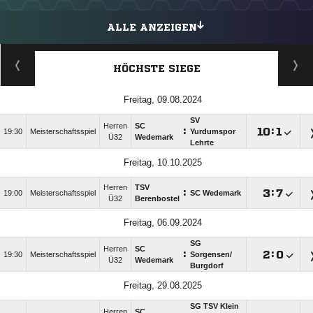
ALLE ANZEIGEN
HÖCHSTE SIEGE
Freitag, 09.08.2024
SV
Herren
SC
:

:

19:30
Meisterschaftsspiel
Yurdumspor
Ü32
Wedemark
Lehrte
Freitag, 10.10.2025
Herren
TSV
:

:

19:00
Meisterschaftsspiel
SC Wedemark
Ü32
Berenbostel
Freitag, 06.09.2024
SG
Herren
SC
:

:

19:30
Meisterschaftsspiel
Sorgensen/​
Ü32
Wedemark
Burgdorf
Freitag, 29.08.2025
SG TSV Klein
Herren
SC