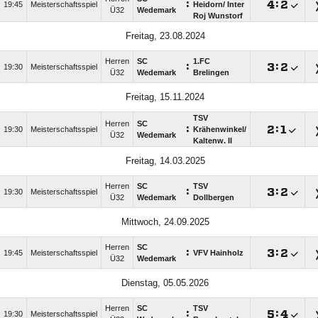
:

:

19:45
Meisterschaftsspiel
Heidorn/​ Inter
Ü32
Wedemark
Roj Wunstorf
Freitag, 23.08.2024
Herren
SC
1.FC
:

:

19:30
Meisterschaftsspiel
Ü32
Wedemark
Brelingen
Freitag, 15.11.2024
TSV
Herren
SC
:

:

19:30
Meisterschaftsspiel
Krähenwinkel/​
Ü32
Wedemark
Kaltenw. II
Freitag, 14.03.2025
Herren
SC
TSV
:

:

19:30
Meisterschaftsspiel
Ü32
Wedemark
Dollbergen
Mittwoch, 24.09.2025
Herren
SC
:

:

19:45
Meisterschaftsspiel
VFV Hainholz
Ü32
Wedemark
Dienstag, 05.05.2026
Herren
SC
TSV
:

:

19:30
Meisterschaftsspiel