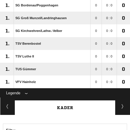
1.
0
SG Bordenau/​Poggenhagen
0
0 : 0
1.
0
SG Groß Munzel/​Landringhausen
0
0 : 0
1.
0
SG Kirchwehren/​Lathw.-Velber
0
0 : 0
1.
0
TSV Berenbostel
0
0 : 0
1.
0
TSV Luthe II
0
0 : 0
1.
0
TUS Gümmer
0
0 : 0
1.
0
VFV Hainholz
0
0 : 0
Legende
KADER