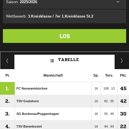
Saison:
2025/2026
Wettbewerb:
3.Kreisklasse / 7er 1.Kreisklasse St.2
LOS
TABELLE
Pl.
Mannschaft
Sp.
Torv.
Pkt.
1.
45
FC Neuwarmbüchen
16
108 : 13
2.
42
TSV Godshorn
16
82 : 35
3.
30
SG Bordenau/​Poggenhagen
16
55 : 49
4.
22
TSV Berenbostel
16
94 : 93