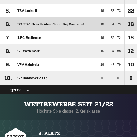
5.
22
TSV Luthe II
16
55 : 73
6.
16
SG TSV Klein Heidorn/​ Inter Roj Wunstorf
16
54 : 79
7.
15
1.FC Brelingen
16
52 : 72
8.
12
SC Wedemark
16
34 : 88
9.
10
VFV Hainholz
16
47 : 79
10.
0
SP Hannover 23 zg.
0
0 : 0
Legende
WETTBEWERBE SEIT 21/22
Höchste Spielklasse: 2.Kreisklasse
6. PLATZ