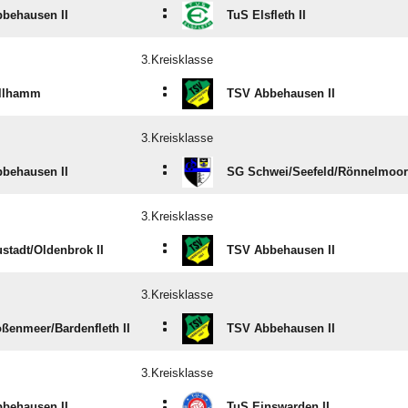
:
behausen II
TuS Elsfleth II
3.Kreisklasse
:
ollhamm
TSV Abbehausen II
3.Kreisklasse
:
behausen II
SG Schwei/​Seefeld/​Rönnelmoor 
3.Kreisklasse
:
stadt/​Oldenbrok II
TSV Abbehausen II
3.Kreisklasse
:
ßenmeer/​Bardenfleth II
TSV Abbehausen II
3.Kreisklasse
:
behausen II
TuS Einswarden II