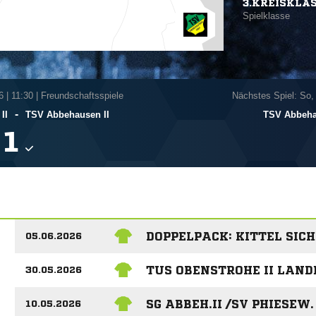
3.KREISKLA
Spielklasse
6
|
11:30 | Freundschaftsspiele
Nächstes Spiel: So,
-
II
TSV Abbehausen II
TSV Abbeha

DOPPELPACK: KITTEL SIC
05.06.2026
TUS OBENSTROHE II LAN
30.05.2026
SG ABBEH.II /SV PHIESEW
10.05.2026