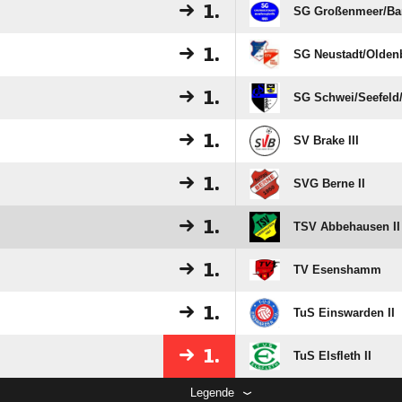
1.
SG Großenmeer/​Bar
1.
SG Neustadt/​Oldenb
1.
SG Schwei/​Seefeld
1.
SV Brake III
1.
SVG Berne II
1.
TSV Abbehausen II
1.
TV Esenshamm
1.
TuS Einswarden II
1.
TuS Elsfleth II
Legende