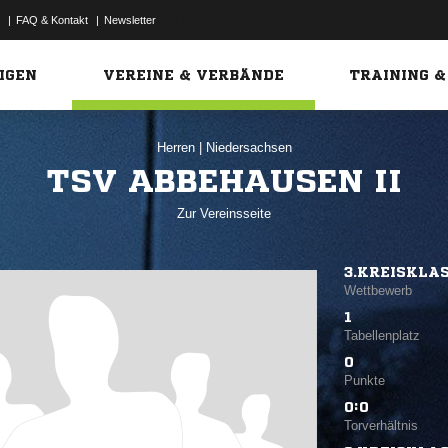
|
FAQ & Kontakt
|
Newsletter
Link
IGEN
VEREINE & VERBÄNDE
TRAINING &
Herren
|
Niedersachsen
TSV ABBEHAUSEN II
Zur Vereinsseite
3.KREISKLA
Wettbewerb
1
Tabellenplatz
0
Punkte
0:0
Torverhältnis