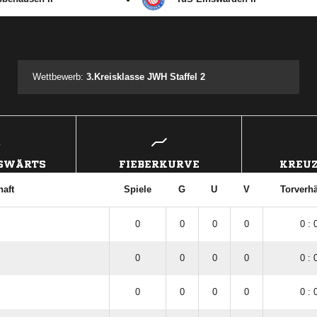
ANZEIGE
Wettbewerb:
3.Kreisklasse JWH Staffel 2
USWÄRTS
FIEBERKURVE
KREUZ
aft
Spiele
G
U
V
Torverhä
0
0
0
0
0 : 
0
0
0
0
0 : 
0
0
0
0
0 : 