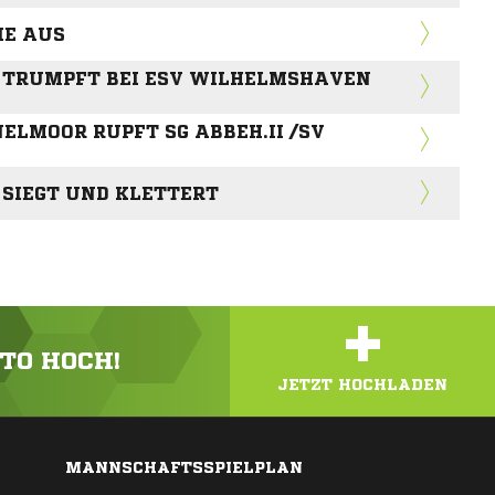
IE AUS
W. TRUMPFT BEI ESV WILHELMSHAVEN
ELMOOR RUPFT SG ABBEH.II /SV
. SIEGT UND KLETTERT
+
OTO HOCH!
JETZT HOCHLADEN
MANNSCHAFTSSPIELPLAN