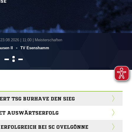
SSE
 23.08.2026
|
11:00 | Meisterschaften
-
usen II
TV Esenshamm
:


HERT TSG BURHAVE DEN SIEG
DET AUSWÄRTSERFOLG
. ERFOLGREICH BEI SC OVELGÖNNE