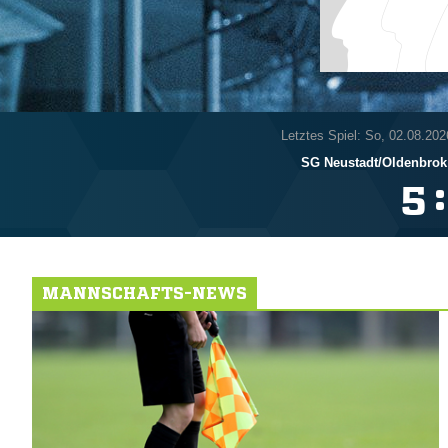
Letztes Spiel: So, 02.08.202
SG Neustadt/​Oldenbrok 
:

MANNSCHAFTS-NEWS