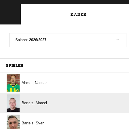
KADER
Saison:
2026/2027
SPIELER
 
 
 