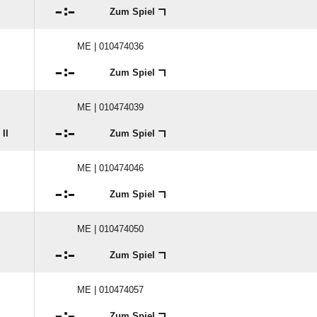

:

Zum Spiel
ME | 010474036

:

Zum Spiel
ME | 010474039

:

II
Zum Spiel
ME | 010474046

:

Zum Spiel
ME | 010474050

:

Zum Spiel
ME | 010474057

:

Zum Spiel