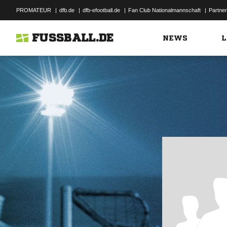
PROMATEUR
|
dfb.de
|
dfb-efootball.de
|
Fan Club Nationalmannschaft
|
Partner
FUSSBALL.DE
NEWS
L