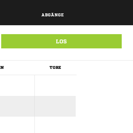
ABGÄNGE
LOS
EN
TORE
ANZEIGE