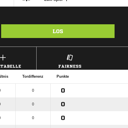
LOS
TABELLE
FAIRNESS
ltnis
Tordifferenz
Punkte
0
0
0
0
0
0
0
0
0