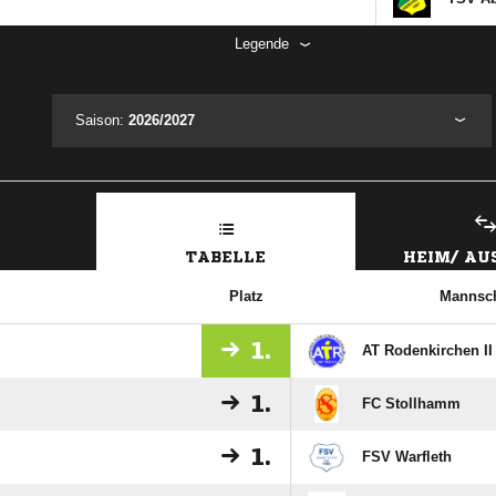
Legende
Saison:
2026/2027
TABELLE
HEIM/ A
Platz
Mannsch
1.
AT Rodenkirchen II
1.
FC Stollhamm
1.
FSV Warfleth