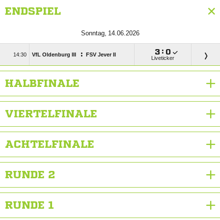
ENDSPIEL
 

:

:

VfL Oldenburg III
FSV Jever II
Liveticker
HALBFINALE
VIERTELFINALE
ACHTELFINALE
RUNDE 2
RUNDE 1