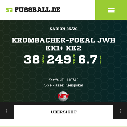
FUSSBALL.DE
SAISON 25/26
KROMBACHER-POKAL JWH
KK1+ KK2
38
249
6.7
TORE
TEAMS
TORE/SPIEL
Staffel-ID: 110742
Spielklasse: Kreispokal
ANZEIGE
ÜBERSICHT