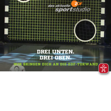
DREI UNTEN.
DREI OBEN.
WIR BRINGEN DICH AN DIE ZDF-TORWAND