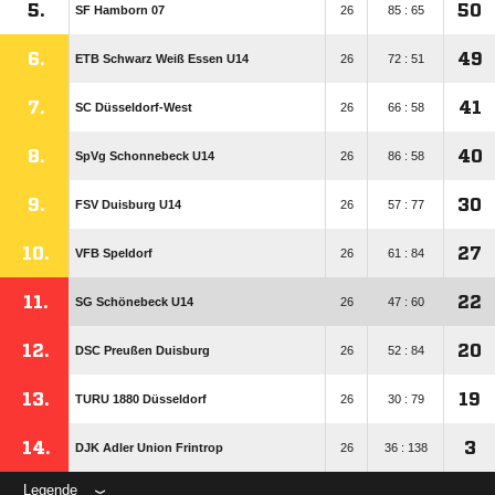
5.
50
SF Hamborn 07
26
85 : 65
6.
49
ETB Schwarz Weiß Essen U14
26
72 : 51
7.
41
SC Düsseldorf-West
26
66 : 58
8.
40
SpVg Schonnebeck U14
26
86 : 58
9.
30
FSV Duisburg U14
26
57 : 77
10.
27
VFB Speldorf
26
61 : 84
11.
22
SG Schönebeck U14
26
47 : 60
12.
20
DSC Preußen Duisburg
26
52 : 84
13.
19
TURU 1880 Düsseldorf
26
30 : 79
14.
3
DJK Adler Union Frintrop
26
36 : 138
Legende