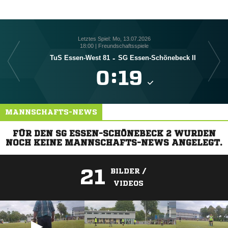
Letztes Spiel: Mo, 13.07.2026
18:00 | Freundschaftsspiele
TuS Essen-West 81
-
SG Essen-Schönebeck II

:

MANNSCHAFTS-NEWS
FÜR DEN SG ESSEN-SCHÖNEBECK 2 WURDEN
NOCH KEINE MANNSCHAFTS-NEWS ANGELEGT.
21
BILDER /
VIDEOS