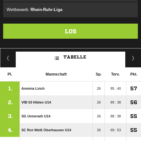
Wettbewerb:
Rhein-Ruhr-Liga
LOS
TABELLE
Pl.
Mannschaft
Sp.
Torv.
Pkt.
1.
57
Arminia Lirich
26
85 : 40
2.
56
VfB 03 Hilden U14
26
89 : 38
3.
55
SG Unterrath U14
26
88 : 38
4.
55
SC Rot-Weiß Oberhausen U14
26
69 : 53