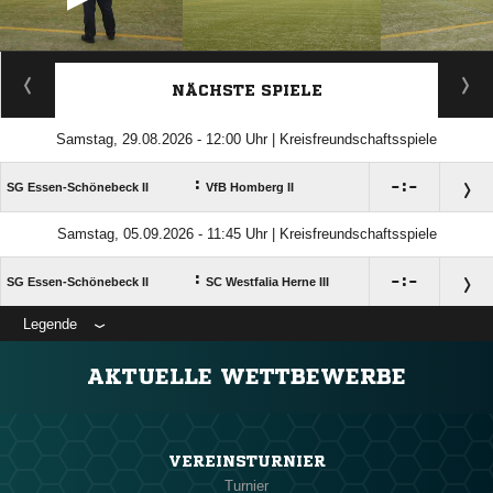
ANZEIGE
NÄCHSTE SPIELE
Samstag, 29.08.2026 - 12:00 Uhr | Kreisfreundschaftsspiele
:

:

SG Essen-Schönebeck II
VfB Homberg II
Samstag, 05.09.2026 - 11:45 Uhr | Kreisfreundschaftsspiele
:

:

SG Essen-Schönebeck II
SC Westfalia Herne III
Legende
ANZEIGE
AKTUELLE WETTBEWERBE
VEREINSTURNIER
Turnier