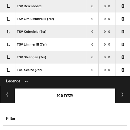
1.
0
TSV Berenbostel
0
0 : 0
1.
0
TSV Groß Munzel II (7er)
0
0 : 0
1.
0
TSV Kolenfeld (7er)
0
0 : 0
1.
0
TSV Limmer III (7er)
0
0 : 0
1.
0
TSV Stelingen (7er)
0
0 : 0
1.
0
TUS Seelze (7er)
0
0 : 0
Legende
KADER
Filter