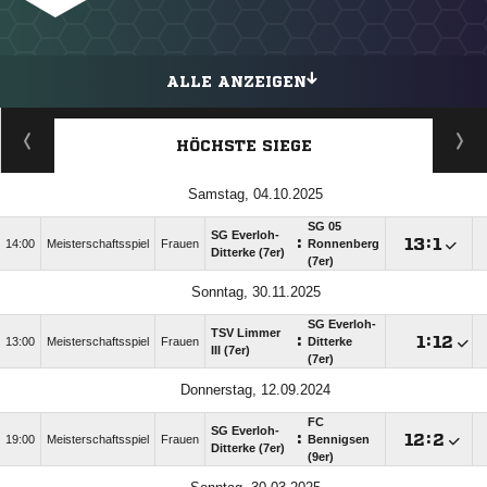
ALLE ANZEIGEN
HÖCHSTE SIEGE
Samstag, 04.10.2025
SG 05
SG Everloh-
:

:

14:00
Meisterschaftsspiel
Frauen
Ronnenberg
Ditterke (7er)
(7er)
Sonntag, 30.11.2025
SG Everloh-
TSV Limmer
:

:

13:00
Meisterschaftsspiel
Frauen
Ditterke
III (7er)
(7er)
Donnerstag, 12.09.2024
FC
SG Everloh-
:

:

19:00
Meisterschaftsspiel
Frauen
Bennigsen
Ditterke (7er)
(9er)