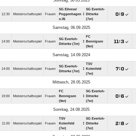
Sonntag, 30.03.2025
SG Eilvese/​
SG Everloh-
:

:

12:30
Meisterschaftsspiel
Frauen
Poggenhagen
Ditterke
o.W.
(7er)
Samstag, 06.09.2025
FC
SG Everloh-
:

:

14:00
Meisterschaftsspiel
Frauen
Bennigsen
Ditterke (7er)
(9er)
Samstag, 14.09.2024
TSV
SG Everloh-
:

:

14:00
Meisterschaftsspiel
Frauen
Kolenfeld
Ditterke (7er)
(7er)
Mittwoch, 28.05.2025
FC
SG Everloh-
:

:

19:00
Meisterschaftsspiel
Frauen
Bennigsen
Ditterke
(9er)
(7er)
Sonntag, 24.08.2025
TSV
SG Everloh-
:

:

11:00
Meisterschaftsspiel
Frauen
Kolenfeld
Ditterke
(7er)
(7er)