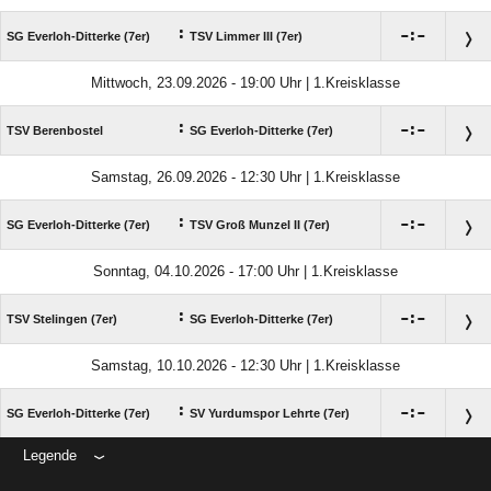
:

:

SG Everloh-Ditterke (7er)
TSV Limmer III (7er)
Mittwoch, 23.09.2026 - 19:00 Uhr | 1.Kreisklasse
:

:

TSV Berenbostel
SG Everloh-Ditterke (7er)
Samstag, 26.09.2026 - 12:30 Uhr | 1.Kreisklasse
:

:

SG Everloh-Ditterke (7er)
TSV Groß Munzel II (7er)
Sonntag, 04.10.2026 - 17:00 Uhr | 1.Kreisklasse
:

:

TSV Stelingen (7er)
SG Everloh-Ditterke (7er)
Samstag, 10.10.2026 - 12:30 Uhr | 1.Kreisklasse
:

:

SG Everloh-Ditterke (7er)
SV Yurdumspor Lehrte (7er)
Legende
ANZEIGE