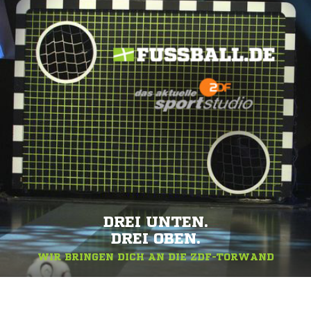
DREI UNTEN.
DREI OBEN.
WIR BRINGEN DICH AN DIE ZDF-TORWAND