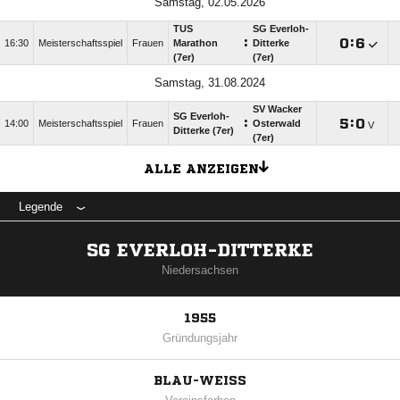
Samstag, 02.05.2026
TUS
SG Everloh-
:

:

16:30
Meisterschaftsspiel
Frauen
Marathon
Ditterke
(7er)
(7er)
Samstag, 31.08.2024
SV Wacker
SG Everloh-
:

:

14:00
Meisterschaftsspiel
Frauen
Osterwald
V
Ditterke (7er)
(7er)
ALLE ANZEIGEN
Legende
SG EVERLOH-DITTERKE
Niedersachsen
1955
Gründungsjahr
BLAU-WEISS