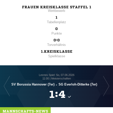
FRAUEN KREISKLASSE STAFFEL 1
Wettbewerb
1
Tabellenplatz
0
Punkte
0:0
Torverhältnis
1.KREISKLASSE
Spielklasse
Letztes Spiel: So, 07.06.2026
11:00 | Meisterschaften
SV Borussia Hannover (7er)
-
SG Everloh-Ditterke (7er)
S

:

MANNSCHAFTS-NEWS