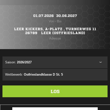
01.07.2026 ​ 30.06.2027
Von - Bis
LEER KICKERS, A-PLATZ , TURNERWEG 11
26789 LEER (OSTFRIESLAND)
Adresse
Saison:
2026/2027
Wettbewerb:
Ostfrieslandklasse D St. 5
LOS