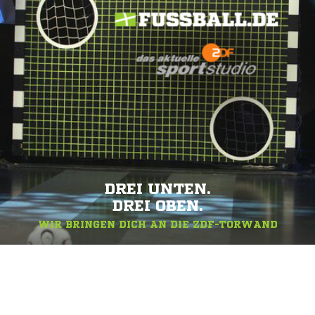
DREI UNTEN.
DREI OBEN.
WIR BRINGEN DICH AN DIE ZDF-TORWAND