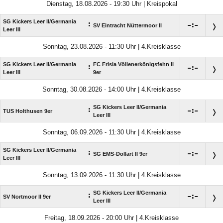
Dienstag, 18.08.2026 - 19:30 Uhr | Kreispokal
SG Kickers Leer II/​Germania
:

:

SV Eintracht Nüttermoor II
Leer III
Sonntag, 23.08.2026 - 11:30 Uhr | 4.Kreisklasse
SG Kickers Leer II/​Germania
FC Frisia Völlenerkönigsfehn II
:

:

Leer III
9er
Sonntag, 30.08.2026 - 14:00 Uhr | 4.Kreisklasse
SG Kickers Leer II/​Germania
:

:

TUS Holthusen 9er
Leer III
Sonntag, 06.09.2026 - 11:30 Uhr | 4.Kreisklasse
SG Kickers Leer II/​Germania
:

:

SG EMS-Dollart II 9er
Leer III
Sonntag, 13.09.2026 - 11:30 Uhr | 4.Kreisklasse
SG Kickers Leer II/​Germania
:

:

SV Nortmoor II 9er
Leer III
Freitag, 18.09.2026 - 20:00 Uhr | 4.Kreisklasse