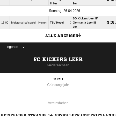
III 9er
9er
Sonntag, 26.04.2026
SG Kickers Leer II/​
:

:

15:00
Meisterschaftsspiel
Herren
TSV Hesel
Germania Leer III
9er
ALLE ANZEIGEN
Legende
FC KICKERS LEER
Niedersachsen
1979
Gründungsjahr
Vereinsfarben
HEISFELDER STRASSE 14, 26789 LEER (OSTFRIESLAND)