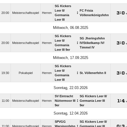
SG Kickers
Leer II/​
FC Frisia
:

:

20:00
Meisterschaftsspiel
Herren
Germania
Völlenerkönigsfehn
Leer III
Mittwoch, 06.08.2025
SG Kickers
SG Jheringsfehn
Leer II/​
:

:

20:00
Meisterschaftsspiel
Herren
IV/​Stikelkamp IV/​
Germania
Timmel IV
Leer III 9er
Mittwoch, 17.09.2025
SG Kickers
Leer II/​
:

:

19:30
Pokalspiel
Herren
St. Völlenerfehn II
Germania
Leer III
Sonntag, 22.03.2026
SV Eintracht
SG Kickers Leer II/​
:

:

11:00
Meisterschaftsspiel
Herren
Nüttermoor III
Germania Leer III
9er
9er
Sonntag, 12.04.2026
SPVGG
SG Kickers Leer II/​
:

:

11:00
Meisterschaftsspiel
Herren
Warsingsfehn
Germania Leer III