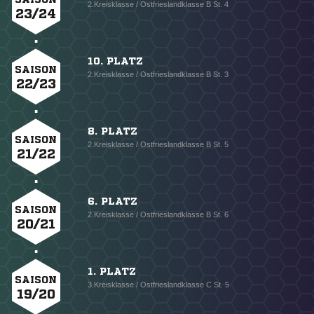
2.Kreisklasse / Ostfrieslandklasse B St. 4
23/24
10. PLATZ
SAISON
2.Kreisklasse / Ostfrieslandklasse B St. 3
22/23
8. PLATZ
SAISON
2.Kreisklasse / Ostfrieslandklasse B St. 5
21/22
6. PLATZ
SAISON
2.Kreisklasse / Ostfrieslandklasse B St. 6
20/21
1. PLATZ
SAISON
3.Kreisklasse / Ostfrieslandklasse C St. 5
19/20