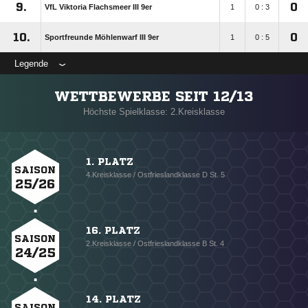
9.
0
VfL Viktoria Flachsmeer III 9er
1
0 : 3
10.
0
Sportfreunde Möhlenwarf III 9er
1
0 : 5
Legende
WETTBEWERBE SEIT 12/13
Höchste Spielklasse: 2.Kreisklasse
1. PLATZ
SAISON
4.Kreisklasse / Ostfrieslandklasse D St. 5
25/26
16. PLATZ
SAISON
2.Kreisklasse / Ostfrieslandklasse B St. 4
24/25
14. PLATZ
SAISON