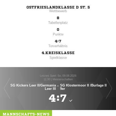
OSTFRIESLANDKLASSE D ST. 5
Wettbewerb
8
Tabellenplatz
0
Punkte
4:7
Torverhältnis
4.KREISKLASSE
Spielklasse
Letztes Spiel: So, 09.08.2026
11:30 | Meisterschaften
SG Kickers Leer II/​Germania
-
SG Klostermoor II /​Burlage II
VfL
Leer III
9er

:

MANNSCHAFTS-NEWS