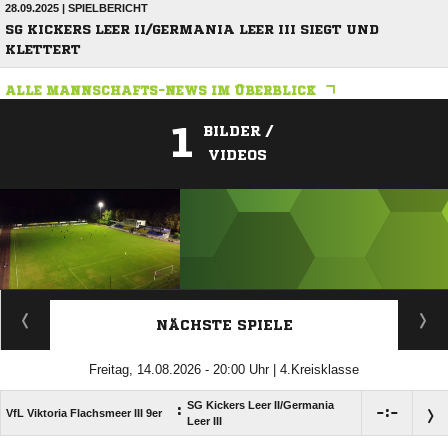
28.09.2025 | SPIELBERICHT
SG KICKERS LEER II/GERMANIA LEER III SIEGT UND
KLETTERT
ALLE MANNSCHAFTS-NEWS IM ÜBERBLICK
1
BILDER /
VIDEOS
ANZEIGE
NÄCHSTE SPIELE
Freitag, 14.08.2026 - 20:00 Uhr | 4.Kreisklasse
SG Kickers Leer II/​Germania
:

:

VfL Viktoria Flachsmeer III 9er
Leer III