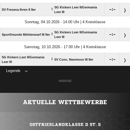
SG Kickers Leer II/​Germania
:

:

SV Fresena Ihren II 9er
Leer III
Sonntag, 04.10.2026 - 14:00 Uhr | 4.Kreisklasse
SG Kickers Leer II/​Germania
:

:

Sportfreunde Möhlenwarf III 9er
Leer III
Samstag, 10.10.2026 - 17:00 Uhr | 4.Kreisklasse
SG Kickers Leer II/​Germania
:

:

SV Conc. Neermoor III 9er
Leer III
Legende
ANZEIGE
AKTUELLE WETTBEWERBE
OSTFRIESLANDKLASSE D ST. 5