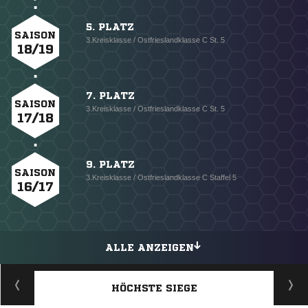
5. PLATZ
SAISON
3.Kreisklasse / Ostfrieslandklasse C St. 5
18/19
7. PLATZ
SAISON
3.Kreisklasse / Ostfrieslandklasse C St. 5
17/18
9. PLATZ
SAISON
3.Kreisklasse / Ostfrieslandklasse C Staffel 5
16/17
ALLE ANZEIGEN
HÖCHSTE SIEGE