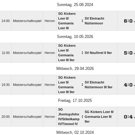
Sonntag, 25.08.2024
SG Kickers
Leer II/​
SV Eintracht
:

:

14:00
Meisterschaftsspiel
Herren
Germania
Nüttermoor
Leer III
Sonntag, 10.05.2026
SG Kickers
Leer II/​
:

:

11:00
Meisterschaftsspiel
Herren
SV Neufirrel II 9er
Germania
Leer III 9er
Mittwoch, 29.04.2026
SG Kickers
Leer II/​
SV Eintracht
:

:

19:30
Meisterschaftsspiel
Herren
Germania
Nüttermoor III 9er
Leer III 9er
Freitag, 17.10.2025
SG
SG Kickers Leer II/​
Jheringsfehn
:

:

20:00
Meisterschaftsspiel
Herren
Germania Leer III
IV/​Stikelkamp
9er
IV/​Timmel IV
Mittwoch, 02.10.2024