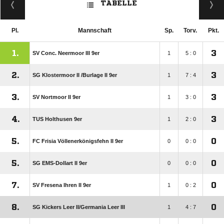
TABELLE
Pl.
Mannschaft
Sp.
Torv.
Pkt.
1.
3
SV Conc. Neermoor III 9er
1
5 : 0
2.
3
SG Klostermoor II /​Burlage II 9er
1
7 : 4
3.
3
SV Nortmoor II 9er
1
3 : 0
4.
3
TUS Holthusen 9er
1
2 : 0
5.
0
FC Frisia Völlenerkönigsfehn II 9er
0
0 : 0
5.
0
SG EMS-Dollart II 9er
0
0 : 0
7.
0
SV Fresena Ihren II 9er
1
0 : 2
8.
0
SG Kickers Leer II/​Germania Leer III
1
4 : 7