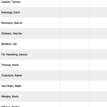
 
 
 
 
 
  
 
 
  
 