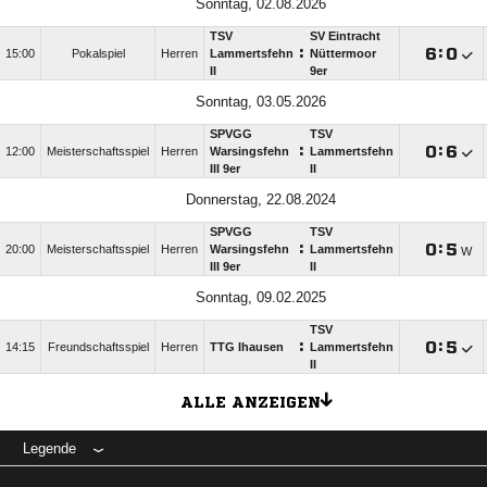
Sonntag, 02.08.2026
TSV
SV Eintracht
:

:

15:00
Pokalspiel
Herren
Lammertsfehn
Nüttermoor
II
9er
Sonntag, 03.05.2026
SPVGG
TSV
:

:

12:00
Meisterschaftsspiel
Herren
Warsingsfehn
Lammertsfehn
III 9er
II
Donnerstag, 22.08.2024
SPVGG
TSV
:

:

20:00
Meisterschaftsspiel
Herren
Warsingsfehn
Lammertsfehn
W
III 9er
II
Sonntag, 09.02.2025
TSV
:

:

14:15
Freundschaftsspiel
Herren
TTG Ihausen
Lammertsfehn
II
ALLE ANZEIGEN
Legende