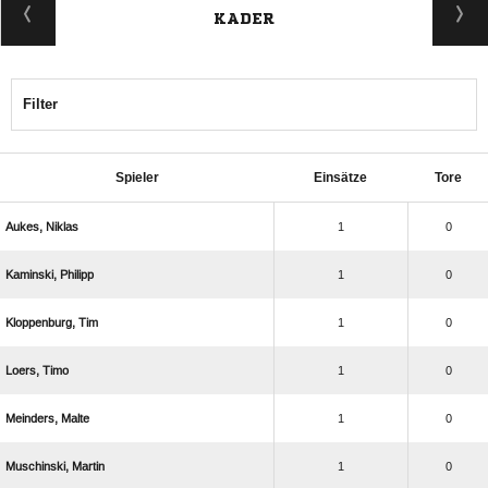
KADER
Filter
Spieler
Einsätze
Tore
 
1
0
 
1
0
 
1
0
 
1
0
 
1
0
 
1
0