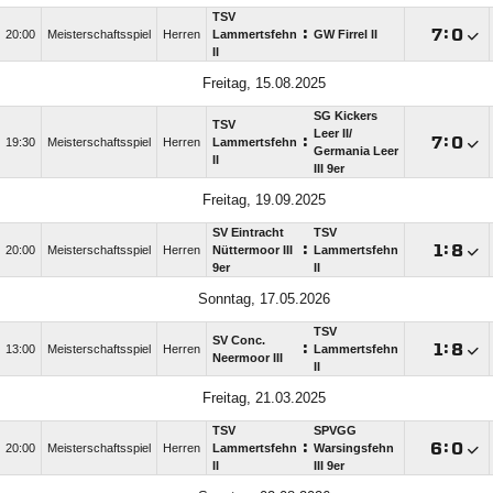
TSV
:

:

20:00
Meisterschaftsspiel
Herren
Lammertsfehn
GW Firrel II
II
Freitag, 15.08.2025
SG Kickers
TSV
Leer II/​
:

:

19:30
Meisterschaftsspiel
Herren
Lammertsfehn
Germania Leer
II
III 9er
Freitag, 19.09.2025
SV Eintracht
TSV
:

:

20:00
Meisterschaftsspiel
Herren
Nüttermoor III
Lammertsfehn
9er
II
Sonntag, 17.05.2026
TSV
SV Conc.
:

:

13:00
Meisterschaftsspiel
Herren
Lammertsfehn
Neermoor III
II
Freitag, 21.03.2025
TSV
SPVGG
:

:

20:00
Meisterschaftsspiel
Herren
Lammertsfehn
Warsingsfehn
II
III 9er