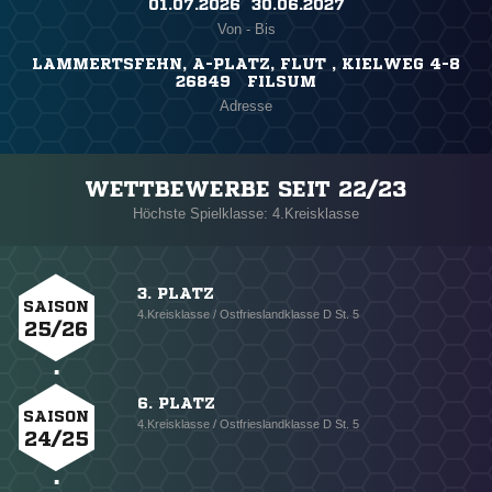
01.07.2026 ​ 30.06.2027
Von - Bis
LAMMERTSFEHN, A-PLATZ, FLUT , KIELWEG 4-8
26849 FILSUM
Adresse
WETTBEWERBE SEIT 22/23
Höchste Spielklasse: 4.Kreisklasse
3. PLATZ
SAISON
4.Kreisklasse / Ostfrieslandklasse D St. 5
25/26
6. PLATZ
SAISON
4.Kreisklasse / Ostfrieslandklasse D St. 5
24/25