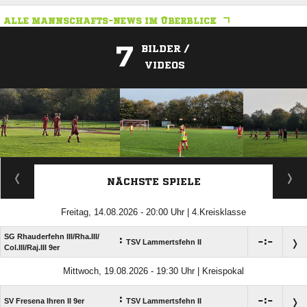
ALLE MANNSCHAFTS-NEWS IM ÜBERBLICK
7
BILDER /
VIDEOS
ANZEIGE
NÄCHSTE SPIELE
Freitag, 14.08.2026 - 20:00 Uhr | 4.Kreisklasse
SG Rhauderfehn III/​Rha.III/​
:

:

TSV Lammertsfehn II
Col.III/​Raj.III 9er
Mittwoch, 19.08.2026 - 19:30 Uhr | Kreispokal
:

:

SV Fresena Ihren II 9er
TSV Lammertsfehn II