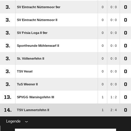
3.
0
SV Eintracht Nüttermoor 9er
0
0 : 0
3.
0
SV Eintracht Nüttermoor II
0
0 : 0
3.
0
SV Frisia Loga II 9er
0
0 : 0
3.
0
Sportfreunde Möhlenwarf II
0
0 : 0
3.
0
St. Völlenerfehn II
0
0 : 0
3.
0
TSV Hesel
0
0 : 0
3.
0
TuS Weener II
0
0 : 0
13.
0
SPVGG Warsingsfehn III
1
1 : 2
14.
0
TSV Lammertsfehn II
1
2 : 4
Legende