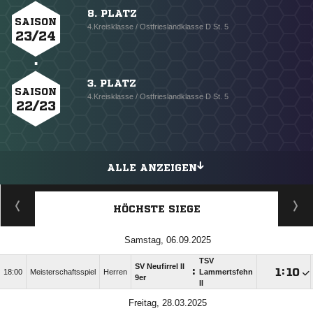
8. PLATZ
SAISON
4.Kreisklasse / Ostfrieslandklasse D St. 5
23/24
3. PLATZ
SAISON
4.Kreisklasse / Ostfrieslandklasse D St. 5
22/23
ALLE ANZEIGEN
HÖCHSTE SIEGE
Samstag, 06.09.2025
TSV
SV Neufirrel II
:

:

18:00
Meisterschaftsspiel
Herren
Lammertsfehn
9er
II
Freitag, 28.03.2025