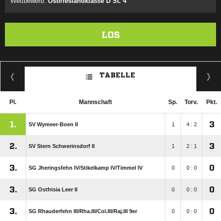
Wettbewerb:
Ostfrieslandklasse D St. 4
LOS
TABELLE
Pl.
Mannschaft
Sp.
Torv.
Pkt.
1.
3
SV Wymeer-Boen II
1
4 : 2
2.
3
SV Stern Schwerinsdorf II
1
2 : 1
3.
0
SG Jheringsfehn IV/​Stikelkamp IV/​Timmel IV
0
0 : 0
3.
0
SG Ostfrisia Leer II
0
0 : 0
3.
0
SG Rhauderfehn III/​Rha.III/​Col.III/​Raj.III 9er
0
0 : 0