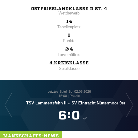
OSTFRIESLANDKLASSE D ST. 4
Wettbewerb
14
Tabellenplatz
0
Punkte
2:4
Torverhältnis
4.KREISKLASSE
Spielklasse
Letztes Spiel: So, 02.08.2026
15:00 | Pokale
SG 
TSV Lammertsfehn II
-
SV Eintracht Nüttermoor 9er

:

MANNSCHAFTS-NEWS