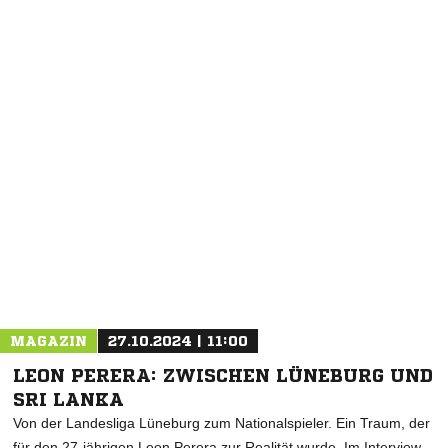
NACHRICHT SENDEN
* Pflichtfelder
MAGAZIN
27.10.2024 | 11:00
LEON PERERA: ZWISCHEN LÜNEBURG UND
SRI LANKA
Von der Landesliga Lüneburg zum Nationalspieler. Ein Traum, der
für den 27-jährigen Leon Perera zur Realität wurde. Im Interview