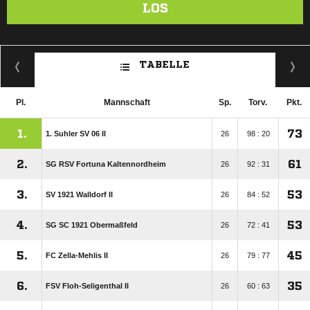
LOS
TABELLE
Pl.
Mannschaft
Sp.
Torv.
Pkt.
1.
73
1. Suhler SV 06 II
26
98 : 20
2.
61
SG RSV Fortuna Kaltennordheim
26
92 : 31
3.
53
SV 1921 Walldorf II
26
84 : 52
4.
53
SG SC 1921 Obermaßfeld
26
72 : 41
5.
45
FC Zella-Mehlis II
26
79 : 77
6.
35
FSV Floh-Seligenthal II
26
60 : 63