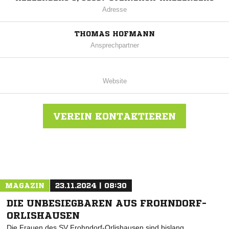
Adresse
THOMAS HOFMANN
Ansprechpartner
Website
VEREIN KONTAKTIEREN
Nachricht an SG Ober-Unterschönau
MAGAZIN
23.11.2024 | 08:30
DIE UNBESIEGBAREN AUS FROHNDORF-
ORLISHAUSEN
Die Frauen des SV Frohndorf-Orlishausen sind bislang