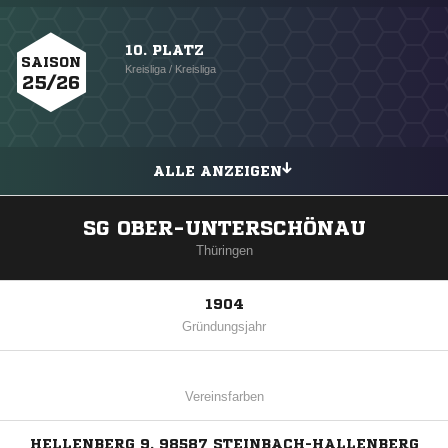
10. PLATZ
SAISON
Kreisliga / Kreisliga
25/26
ALLE ANZEIGEN
SG OBER-UNTERSCHÖNAU
Thüringen
1904
Gründungsjahr
Vereinsfarben
HELLENBERG 9, 98587 STEINBACH-HALLENBERG