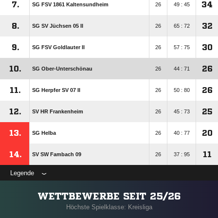
7.
34
SG FSV 1861 Kaltensundheim
26
49 : 45
8.
32
SG SV Jüchsen 05 II
26
65 : 72
9.
30
SG FSV Goldlauter II
26
57 : 75
10.
26
SG Ober-Unterschönau
26
44 : 71
11.
26
SG Herpfer SV 07 II
26
50 : 80
12.
25
SV HR Frankenheim
26
45 : 73
13.
20
SG Helba
26
40 : 77
14.
11
SV SW Fambach 09
26
37 : 95
Legende
WETTBEWERBE SEIT 25/26
Höchste Spielklasse: Kreisliga