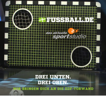
DREI UNTEN.
DREI OBEN.
WIR BRINGEN DICH AN DIE ZDF-TORWAND