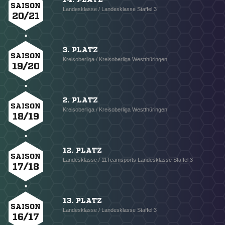
SAISON
Landesklasse / Landesklasse Staffel 3
20/21
3. PLATZ
SAISON
Kreisoberliga / Kreisoberliga Westthüringen
19/20
2. PLATZ
SAISON
Kreisoberliga / Kreisoberliga Westthüringen
18/19
12. PLATZ
SAISON
Landesklasse / 11Teamsports Landesklasse Staffel 3
17/18
13. PLATZ
SAISON
Landesklasse / Landesklasse Staffel 3
16/17