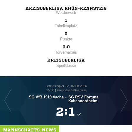
KREISOBERLIGA RHÖN-RENNSTEIG
Wettbewerb
1
Tabellenplatz
0
Punkte
0:0
Torverhältnis
KREISOBERLIGA
Spielklasse
Letztes Spiel: So, 02.08.2026
15:00 | Freundschaftsspiele
SG VfB 1919 Vacha
-
SG RSV Fortuna
Kaltennordheim

:

MANNSCHAFTS-NEWS