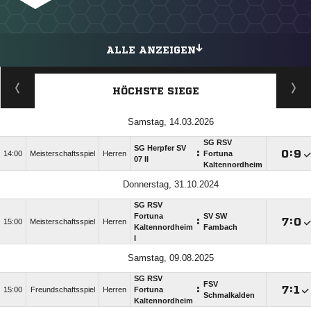
ALLE ANZEIGEN
HÖCHSTE SIEGE
Samstag, 14.03.2026
SG RSV
SG Herpfer SV
:

:

14:00
Meisterschaftsspiel
Herren
Fortuna
07 II
Kaltennordheim
Donnerstag, 31.10.2024
SG RSV
Fortuna
SV SW
:

:

15:00
Meisterschaftsspiel
Herren
Kaltennordheim
Fambach
I
Samstag, 09.08.2025
SG RSV
FSV
:

:

15:00
Freundschaftsspiel
Herren
Fortuna
Schmalkalden
Kaltennordheim