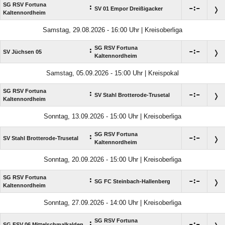
SG RSV Fortuna
:

:

SV 01 Empor Dreißigacker
Kaltennordheim
Samstag, 29.08.2026 - 16:00 Uhr | Kreisoberliga
SG RSV Fortuna
:

:

SV Jüchsen 05
Kaltennordheim
Samstag, 05.09.2026 - 15:00 Uhr | Kreispokal
SG RSV Fortuna
:

:

SV Stahl Brotterode-Trusetal
Kaltennordheim
Sonntag, 13.09.2026 - 15:00 Uhr | Kreisoberliga
SG RSV Fortuna
:

:

SV Stahl Brotterode-Trusetal
Kaltennordheim
Sonntag, 20.09.2026 - 15:00 Uhr | Kreisoberliga
SG RSV Fortuna
:

:

SG FC Steinbach-Hallenberg
Kaltennordheim
Sonntag, 27.09.2026 - 14:00 Uhr | Kreisoberliga
SG RSV Fortuna
:

:

SG FSV 06 Mittelschmalkalden