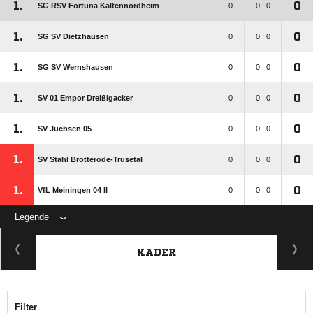
1.
0
SG RSV Fortuna Kaltennordheim
0
0 : 0
1.
0
SG SV Dietzhausen
0
0 : 0
1.
0
SG SV Wernshausen
0
0 : 0
1.
0
SV 01 Empor Dreißigacker
0
0 : 0
1.
0
SV Jüchsen 05
0
0 : 0
1.
0
SV Stahl Brotterode-Trusetal
0
0 : 0
1.
0
VfL Meiningen 04 II
0
0 : 0
Legende
KADER
Filter