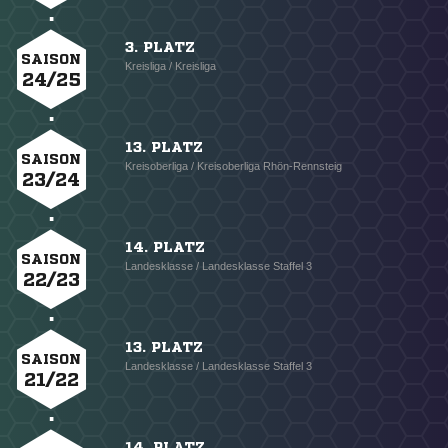
3. PLATZ
SAISON
Kreisliga / Kreisliga
24/25
13. PLATZ
SAISON
Kreisoberliga / Kreisoberliga Rhön-Rennsteig
23/24
14. PLATZ
SAISON
Landesklasse / Landesklasse Staffel 3
22/23
13. PLATZ
SAISON
Landesklasse / Landesklasse Staffel 3
21/22
14. PLATZ