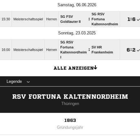
Samstag, 06.06.2026
SG RSV
SG FSV
:

:

15:30
Meisterschaftsspiel
Herren
Fortuna
Goldlauter II
Kaltennordheim
Sonntag, 23.03.2025
SG RSV
Fortuna
SV HR
:

:

16:00
Meisterschaftsspiel
Herren
Kaltennordheim
Frankenheim
I
ALLE ANZEIGEN
Legende
RSV FORTUNA KALTENNORDHEIM
Thüringen
1863
Gründungsjahr