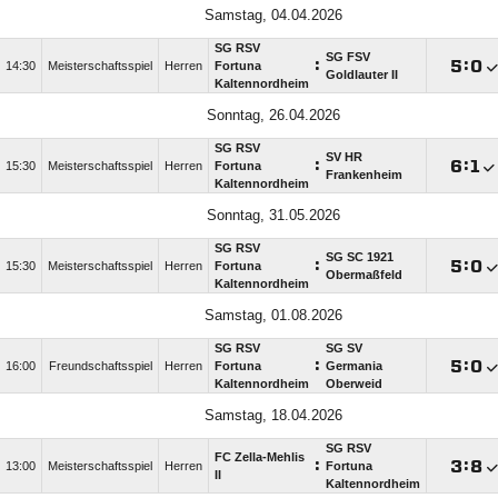
Samstag, 04.04.2026
SG RSV
SG FSV
:

:

14:30
Meisterschaftsspiel
Herren
Fortuna
Goldlauter II
Kaltennordheim
Sonntag, 26.04.2026
SG RSV
SV HR
:

:

15:30
Meisterschaftsspiel
Herren
Fortuna
Frankenheim
Kaltennordheim
Sonntag, 31.05.2026
SG RSV
SG SC 1921
:

:

15:30
Meisterschaftsspiel
Herren
Fortuna
Obermaßfeld
Kaltennordheim
Samstag, 01.08.2026
SG RSV
SG SV
:

:

16:00
Freundschaftsspiel
Herren
Fortuna
Germania
Kaltennordheim
Oberweid
Samstag, 18.04.2026
SG RSV
FC Zella-Mehlis
:

:

13:00
Meisterschaftsspiel
Herren
Fortuna
II
Kaltennordheim