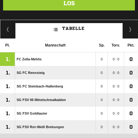
LOS
TABELLE
Pl.
Mannschaft
Sp.
Torv.
Pkt.
1.
0
FC Zella-Mehlis
0
0 : 0
1.
0
SG FC Rennsteig
0
0 : 0
1.
0
SG FC Steinbach-Hallenberg
0
0 : 0
1.
0
SG FSV 06 Mittelschmalkalden
0
0 : 0
1.
0
SG FSV Goldlauter
0
0 : 0
1.
0
SG FSV Rot-Weiß Breitungen
0
0 : 0