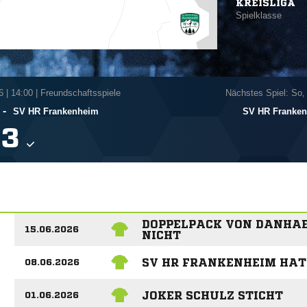
KREISLIGA
Spielklasse
6
|
14:00 | Freundschaftsspiele
Nächstes Spiel: So,
-
SV HR Frankenheim
SV HR Franke

DOPPELPACK VON DANHAE
15.06.2026
NICHT
SV HR FRANKENHEIM HAT
08.06.2026
JOKER SCHULZ STICHT
01.06.2026