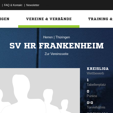
|
FAQ & Kontakt
|
Newsletter
Link
IGEN
VEREINE & VERBÄNDE
TRAINING &
Herren
|
Thüringen
SV HR FRANKENHEIM
Zur Vereinsseite
KREISLIGA
Wettbewerb
1
Tabellenplatz
0
Punkte
0:0
Torverhältnis