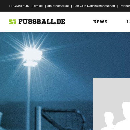
PROMATEUR
|
dfb.de
|
dfb-efootball.de
|
Fan Club Nationalmannschaft
|
Partner
FUSSBALL.DE
NEWS
L