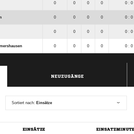
0
0
0
0
0 : 0
m
0
0
0
0
0 : 0
0
0
0
0
0 : 0
lmershausen
0
0
0
0
0 : 0
NEUZUGÄNGE
Sortiert nach:
Einsätze
EINSÄTZE
EINSATZMINUT