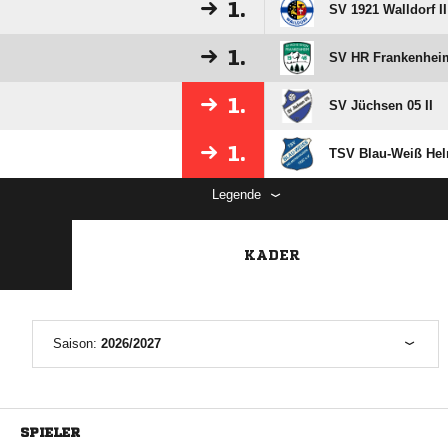
1.
SV 1921 Walldorf II
1.
SV HR Frankenhei
1.
SV Jüchsen 05 II
1.
TSV Blau-Weiß He
Legende
KADER
Saison:
2026/2027
SPIELER