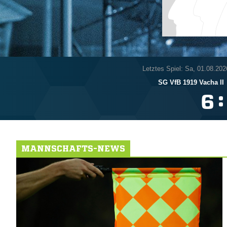
Letztes Spiel: Sa, 01.08.202
SG VfB 1919 Vacha II
:

MANNSCHAFTS-NEWS