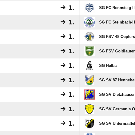
1.
SG FC Rennsteig II
1.
SG FC Steinbach-Ha
1.
SG FSV 48 Oepfer
1.
SG FSV Goldlauter 
1.
SG Helba
1.
SG SV 87 Hennebe
1.
SG SV Dietzhausen
1.
SG SV Germania O
1.
SG SV Untermaßfe