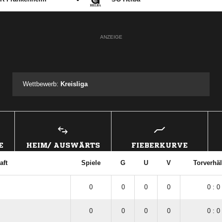
ANZEIGE
Wettbewerb:
Kreisliga
E
HEIM/ AUSWÄRTS
FIEBERKURVE
aft
Spiele
G
U
V
Torverhäl
0
0
0
0
0 : 0
0
0
0
0
0 : 0