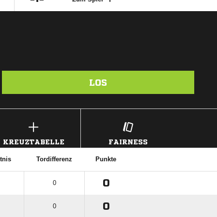
LOS
KREUZTABELLE
FAIRNESS
tnis
Tordifferenz
Punkte
0
0
0
0