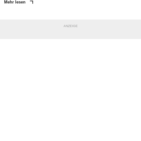
Mehr lesen
ANZEIGE
NACHRICHT SENDEN
* Pflichtfelder