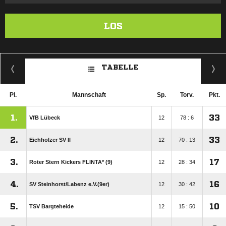
LOS
TABELLE
Pl.
Mannschaft
Sp.
Torv.
Pkt.
1.
33
VfB Lübeck
12
78 : 6
2.
33
Eichholzer SV II
12
70 : 13
3.
17
Roter Stern Kickers FLINTA* (9)
12
28 : 34
4.
16
SV Steinhorst/​Labenz e.V.(9er)
12
30 : 42
5.
10
TSV Bargteheide
12
15 : 50