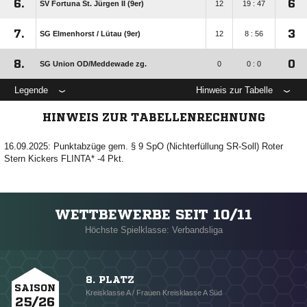
6.
6
SV Fortuna St. Jürgen II (9er)
12
19 : 47
7.
3
SG Elmenhorst /​ Lütau (9er)
12
8 : 56
8.
0
SG Union OD/​Meddewade zg.
0
0 : 0
Legende
Hinweis zur Tabelle
HINWEIS ZUR TABELLENRECHNUNG
16.09.2025: Punktabzüge gem. § 9 SpO (Nichterfüllung SR-Soll) Roter
Stern Kickers FLINTA* -4 Pkt.
WETTBEWERBE SEIT 10/11
Höchste Spielklasse: Verbandsliga
8. PLATZ
SAISON
Kreisklasse A / Frauen Kreisklasse A Süd
25/26