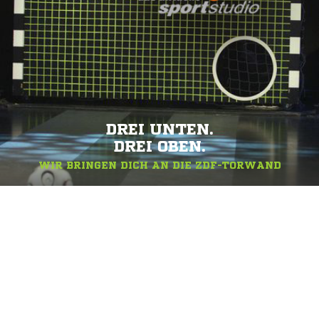
DREI UNTEN.
DREI OBEN.
WIR BRINGEN DICH AN DIE ZDF-TORWAND