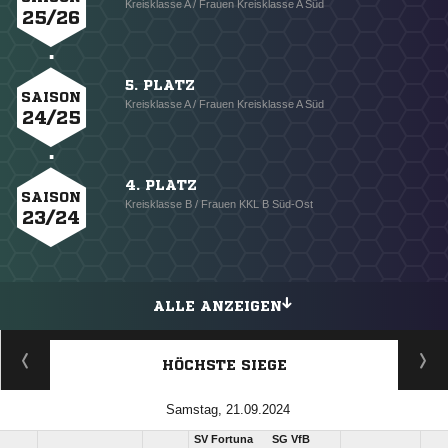
Kreisklasse A / Frauen Kreisklasse A Süd
25/26
5. PLATZ
SAISON
Kreisklasse A / Frauen Kreisklasse A Süd
24/25
4. PLATZ
SAISON
Kreisklasse B / Frauen KKL B Süd-Ost
23/24
ALLE ANZEIGEN
HÖCHSTE SIEGE
Samstag, 21.09.2024
SV Fortuna
SG VfB