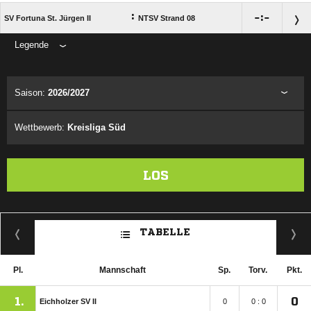
:

:

SV Fortuna St. Jürgen II
NTSV Strand 08
Legende
ANZEIGE
Saison:
2026/2027
Wettbewerb:
Kreisliga Süd
LOS
TABELLE
Pl.
Mannschaft
Sp.
Torv.
Pkt.
1.
0
Eichholzer SV II
0
0 : 0