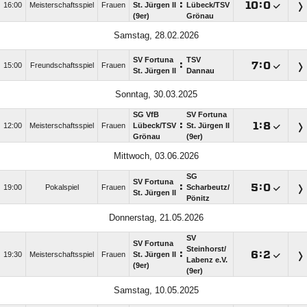
:

:

16:00
Meisterschaftsspiel
Frauen
St. Jürgen II
Lübeck/​TSV
(9er)
Grönau
Samstag, 28.02.2026
SV Fortuna
TSV
:

:

15:00
Freundschaftsspiel
Frauen
St. Jürgen II
Dannau
Sonntag, 30.03.2025
SG VfB
SV Fortuna
:

:

12:00
Meisterschaftsspiel
Frauen
Lübeck/​TSV
St. Jürgen II
Grönau
(9er)
Mittwoch, 03.06.2026
SG
SV Fortuna
:

:

19:00
Pokalspiel
Frauen
Scharbeutz/​
St. Jürgen II
Pönitz
Donnerstag, 21.05.2026
SV
SV Fortuna
Steinhorst/​
:

:

19:30
Meisterschaftsspiel
Frauen
St. Jürgen II
Labenz e.V.
(9er)
(9er)
Samstag, 10.05.2025