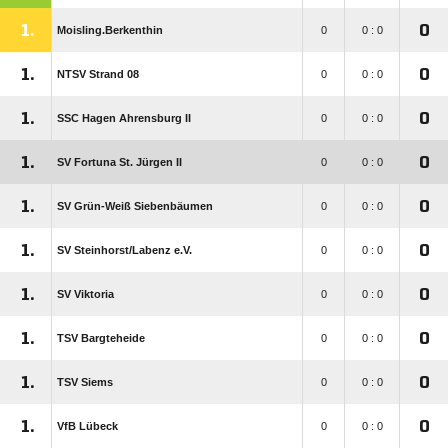
1.
0
Moisling.Berkenthin
0
0 : 0
1.
0
NTSV Strand 08
0
0 : 0
1.
0
SSC Hagen Ahrensburg II
0
0 : 0
1.
0
SV Fortuna St. Jürgen II
0
0 : 0
1.
0
SV Grün-Weiß Siebenbäumen
0
0 : 0
1.
0
SV Steinhorst/​Labenz e.V.
0
0 : 0
1.
0
SV Viktoria
0
0 : 0
1.
0
TSV Bargteheide
0
0 : 0
1.
0
TSV Siems
0
0 : 0
1.
0
VfB Lübeck
0
0 : 0