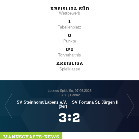
KREISLIGA SÜD
Wettbewerb
1
Tabellenplatz
0
Punkte
0:0
Torverhältnis
KREISLIGA
Spielklasse
Letztes Spiel: So, 07.06.2026
13:30 | Pokale
SV Steinhorst/​Labenz e.V.
-
SV Fortuna St. Jürgen II
(9er)

:

MANNSCHAFTS-NEWS