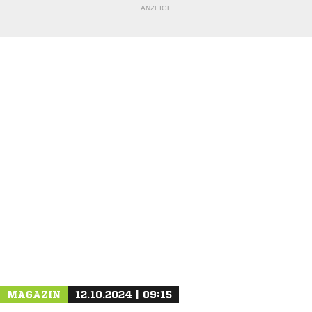
ANZEIGE
NACHRICHT SENDEN
* Pflichtfelder
MAGAZIN
12.10.2024 | 09:15