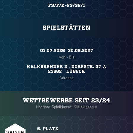
FS/F/K-FS/SE/1
SPIELSTÄTTEN
01.07.2026 ​ 30.06.2027
Von - Bis
KALKBRENNER 2 , DORFSTR. 37 A
23562 LÜBECK
Adresse
WETTBEWERBE SEIT 23/24
Höchste Spielklasse: Kreisklasse A
6. PLATZ
SAISON