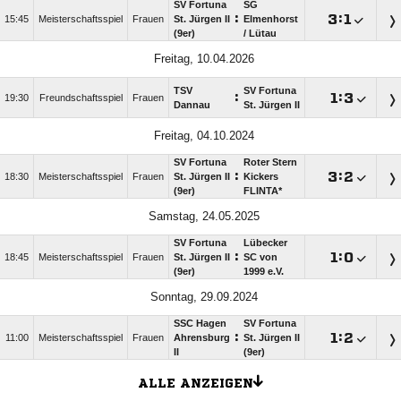
SV Fortuna
SG
:

:

15:45
Meisterschaftsspiel
Frauen
St. Jürgen II
Elmenhorst
(9er)
/​ Lütau
Freitag, 10.04.2026
TSV
SV Fortuna
:

:

19:30
Freundschaftsspiel
Frauen
Dannau
St. Jürgen II
Freitag, 04.10.2024
SV Fortuna
Roter Stern
:

:

18:30
Meisterschaftsspiel
Frauen
St. Jürgen II
Kickers
(9er)
FLINTA*
Samstag, 24.05.2025
SV Fortuna
Lübecker
:

:

18:45
Meisterschaftsspiel
Frauen
St. Jürgen II
SC von
(9er)
1999 e.V.
Sonntag, 29.09.2024
SSC Hagen
SV Fortuna
:

:

11:00
Meisterschaftsspiel
Frauen
Ahrensburg
St. Jürgen II
II
(9er)
ALLE ANZEIGEN