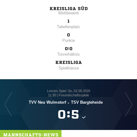
KREISLIGA SÜD
Wettbewerb
1
Tabellenplatz
0
Punkte
0:0
Torverhältnis
KREISLIGA
Spielklasse
Letztes Spiel: So, 02.08.2026
11:30 | Freundschaftsspiele
TVV Neu Wulmstorf
-
TSV Bargteheide

:

MANNSCHAFTS-NEWS