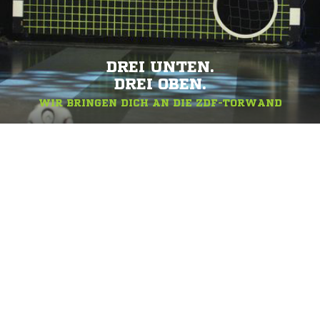
DREI UNTEN.
DREI OBEN.
WIR BRINGEN DICH AN DIE ZDF-TORWAND