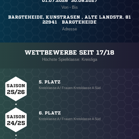
01.07.2026 ​ 30.06.2027
Von - Bis
BARGTEHEIDE, KUNSTRASEN , ALTE LANDSTR. 81
22941 BARGTEHEIDE
Adresse
WETTBEWERBE SEIT 17/18
Höchste Spielklasse: Kreisliga
5. PLATZ
SAISON
Kreisklasse A / Frauen Kreisklasse A Süd
25/26
6. PLATZ
SAISON
Kreisklasse A / Frauen Kreisklasse A Süd
24/25