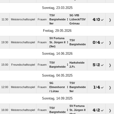
Sonntag, 23.03.2025
TSV
SG VfB
:

:

11:30
Meisterschaftsspiel
Frauen
Bargteheide
Lübeck/​TSV
9er
Grönau
Freitag, 29.05.2026
SV Fortuna
TSV
:

:

19:30
Meisterschaftsspiel
Frauen
St. Jürgen II
Bargteheide
(9er)
Sonntag, 14.06.2026
TSV
Harksheide
:

:

15:00
Freundschaftsspiel
Frauen
Bargteheide
2.Fr.
Sonntag, 04.05.2025
SG
TSV
:

:

12:00
Meisterschaftsspiel
Frauen
Elmenhorst
Bargteheide
/​ Lütau
9er
Sonntag, 14.09.2025
SV Fortuna
TSV
:

:

16:00
Meisterschaftsspiel
Frauen
St. Jürgen II
Bargteheide