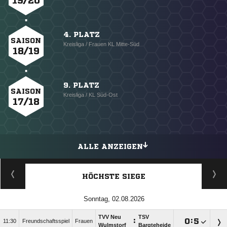
19/20
4. PLATZ
SAISON
Kreisliga / Frauen KL Mitte-Süd
18/19
9. PLATZ
SAISON
Kreisliga / KL Süd-Ost
17/18
ALLE ANZEIGEN
HÖCHSTE SIEGE
Sonntag, 02.08.2026
TVV Neu
TSV
:

:

11:30
Freundschaftsspiel
Frauen
Wulmstorf
Bargteheide