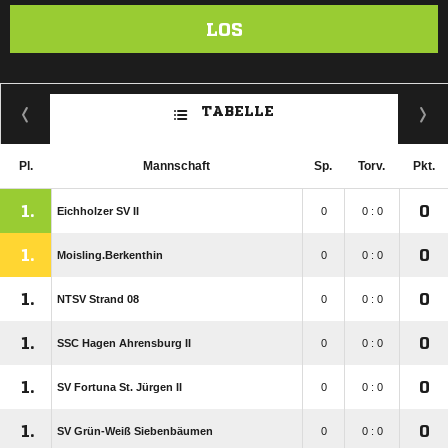
LOS
TABELLE
Pl.
Mannschaft
Sp.
Torv.
Pkt.
1.
0
Eichholzer SV II
0
0 : 0
1.
0
Moisling.Berkenthin
0
0 : 0
1.
0
NTSV Strand 08
0
0 : 0
1.
0
SSC Hagen Ahrensburg II
0
0 : 0
1.
0
SV Fortuna St. Jürgen II
0
0 : 0
1.
0
SV Grün-Weiß Siebenbäumen
0
0 : 0