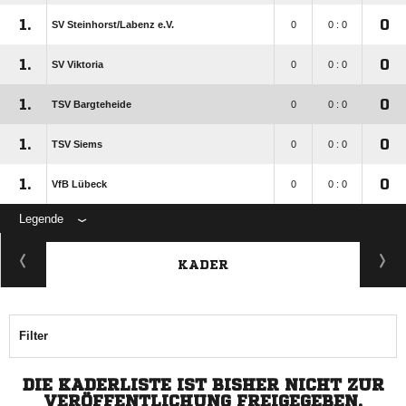
1.
0
SV Steinhorst/​Labenz e.V.
0
0 : 0
1.
0
SV Viktoria
0
0 : 0
1.
0
TSV Bargteheide
0
0 : 0
1.
0
TSV Siems
0
0 : 0
1.
0
VfB Lübeck
0
0 : 0
Legende
KADER
Filter
DIE KADERLISTE IST BISHER NICHT ZUR
VERÖFFENTLICHUNG FREIGEGEBEN.