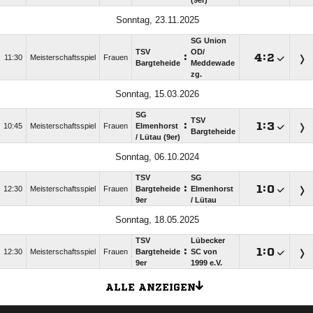
(9er)
Sonntag, 23.11.2025
SG Union
TSV
OD/​
:

:

11:30
Meisterschaftsspiel
Frauen
Bargteheide
Meddewade
zg.
Sonntag, 15.03.2026
SG
TSV
:

:

10:45
Meisterschaftsspiel
Frauen
Elmenhorst
Bargteheide
/​ Lütau (9er)
Sonntag, 06.10.2024
TSV
SG
:

:

12:30
Meisterschaftsspiel
Frauen
Bargteheide
Elmenhorst
9er
/​ Lütau
Sonntag, 18.05.2025
TSV
Lübecker
:

:

12:30
Meisterschaftsspiel
Frauen
Bargteheide
SC von
9er
1999 e.V.
ALLE ANZEIGEN