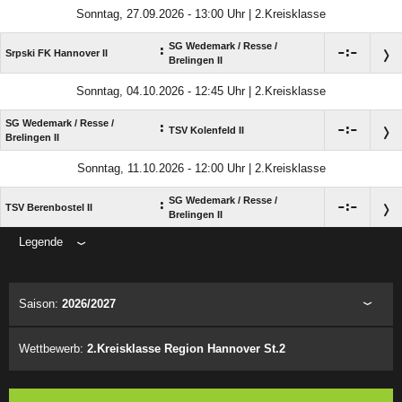
Sonntag, 27.09.2026 - 13:00 Uhr | 2.Kreisklasse
SG Wedemark /​ Resse /​
:

:

Srpski FK Hannover II
Brelingen II
Sonntag, 04.10.2026 - 12:45 Uhr | 2.Kreisklasse
SG Wedemark /​ Resse /​
:

:

TSV Kolenfeld II
Brelingen II
Sonntag, 11.10.2026 - 12:00 Uhr | 2.Kreisklasse
SG Wedemark /​ Resse /​
:

:

TSV Berenbostel II
Brelingen II
Legende
ANZEIGE
Saison:
2026/2027
Wettbewerb:
2.Kreisklasse Region Hannover St.2