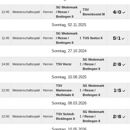
SG Wedemark
TSV
:

:

12:45
Meisterschaftsspiel
Herren
/​ Resse /​
Berenbostel III
Brelingen II
Sonntag, 02.11.2025
SG Wedemark
:

:

11:45
Meisterschaftsspiel
Herren
/​ Resse /​
TUS Seelze II
Brelingen II
Sonntag, 27.10.2024
SG Wedemark
:

:

14:00
Meisterschaftsspiel
Herren
TSV Horst
/​ Resse /​
Brelingen II
Sonntag, 10.08.2025
TSV
SG Wedemark
:

:

12:00
Meisterschaftsspiel
Herren
Mariensee-
/​ Resse /​
Wulfelade II
Brelingen II
Sonntag, 08.03.2026
SG Wedemark
TSV Schloß-
:

:

12:00
Meisterschaftsspiel
Herren
/​ Resse /​
Ricklingen ll
Brelingen II
Sonntag, 10.05.2026