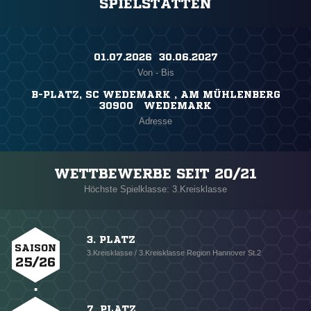
SPIELSTÄTTEN
01.07.2026 ​ 30.06.2027
Von - Bis
B-PLATZ, SC WEDEMARK , AM MÜHLENBERG
30900 WEDEMARK
Adresse
WETTBEWERBE SEIT 20/21
Höchste Spielklasse: 3.Kreisklasse
3. PLATZ
SAISON
3.Kreisklasse / 3.Kreisklasse Region Hannover St.2
25/26
7. PLATZ