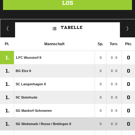
LOS
TABELLE
Pl.
Mannschaft
Sp.
Torv.
Pkt.
1.
0
1.FC Wunstorf II
0
0 : 0
1.
0
BG Elze II
0
0 : 0
1.
0
SC Langenhagen II
0
0 : 0
1.
0
SC Steinhude
0
0 : 0
1.
0
SG Mardorf-Schneeren
0
0 : 0
1.
0
SG Wedemark /​ Resse /​ Brelingen II
0
0 : 0