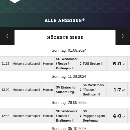
ALLE ANZEIGEN
HÖCHSTE SIEGE
Sonntag, 01.09.2024
SG Wedemark
:

:

11:15
Meisterschaftsspiel
Herren
/​ Resse /​
TUS Seelze II
Brelingen II
Sonntag, 11.08.2024
SG Wedemark
SV Eintracht
:

:

13:00
Meisterschaftsspiel
Herren
/​ Resse /​
Suttorf II zg.
Brelingen II
Sonntag, 28.09.2025
SG Wedemark
SG
:

:

12:45
Meisterschaftsspiel
Herren
/​ Resse /​
Poggenhagen/​
Brelingen II
Bordenau
Sonntag, 05.10.2025