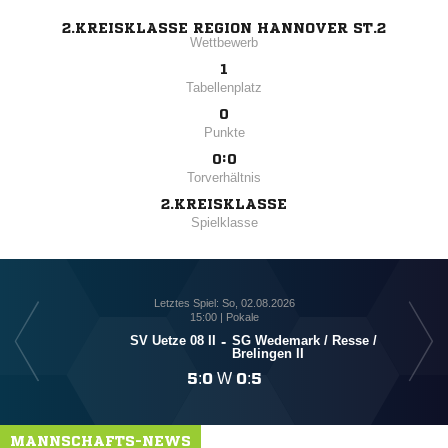
2.KREISKLASSE REGION HANNOVER ST.2
Wettbewerb
1
Tabellenplatz
0
Punkte
0:0
Torverhältnis
2.KREISKLASSE
Spielklasse
Letztes Spiel: So, 02.08.2026
15:00 | Pokale
SV Uetze 08 II
-
SG Wedemark /​ Resse /​
Brelingen II

:

W

:

MANNSCHAFTS-NEWS