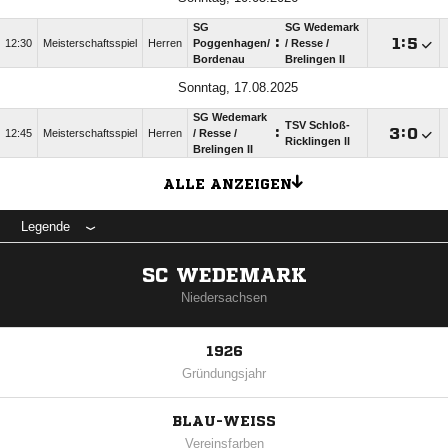
SG
SG Wedemark
:

:

12:30
Meisterschaftsspiel
Herren
Poggenhagen/​
/​ Resse /​
Bordenau
Brelingen II
Sonntag, 17.08.2025
SG Wedemark
TSV Schloß-
:

:

12:45
Meisterschaftsspiel
Herren
/​ Resse /​
Ricklingen ll
Brelingen II
ALLE ANZEIGEN
Legende
SC WEDEMARK
Niedersachsen
1926
Gründungsjahr
BLAU-WEISS
Vereinsfarben