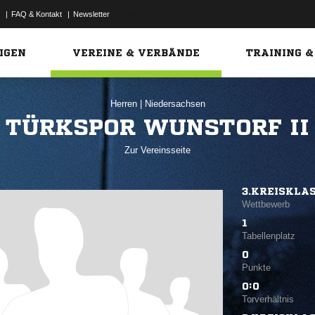
|
FAQ & Kontakt
|
Newsletter
Link
IGEN
VEREINE & VERBÄNDE
TRAINING &
Herren
|
Niedersachsen
TÜRKSPOR WUNSTORF II
Zur Vereinsseite
3.KREISKLA
Wettbewerb
1
Tabellenplatz
0
Punkte
0:0
Torverhältnis