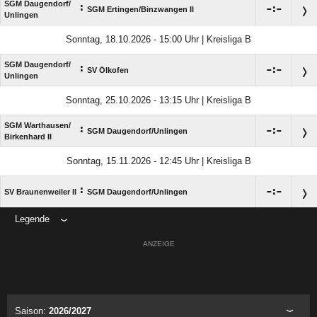
SGM Daugendorf/​
:

:

SGM Ertingen/​Binzwangen II
Unlingen
Sonntag, 18.10.2026 - 15:00 Uhr | Kreisliga B
SGM Daugendorf/​
:

:

SV Ölkofen
Unlingen
Sonntag, 25.10.2026 - 13:15 Uhr | Kreisliga B
SGM Warthausen/​
:

:

SGM Daugendorf/​Unlingen
Birkenhard II
Sonntag, 15.11.2026 - 12:45 Uhr | Kreisliga B
:

:

SV Braunenweiler II
SGM Daugendorf/​Unlingen
Legende
ANZEIGE
Saison:
2026/2027