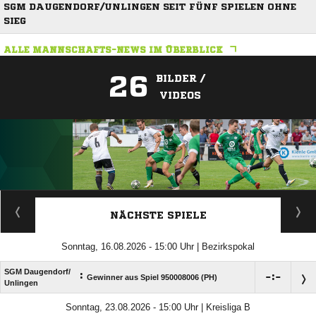
SGM DAUGENDORF/UNLINGEN SEIT FÜNF SPIELEN OHNE
SIEG
ALLE MANNSCHAFTS-NEWS IM ÜBERBLICK
26
BILDER /
VIDEOS
ANZEIGE
NÄCHSTE SPIELE
Sonntag, 16.08.2026 - 15:00 Uhr | Bezirkspokal
SGM Daugendorf/​
:

:

Gewinner aus Spiel 950008006 (PH)
Unlingen
Sonntag, 23.08.2026 - 15:00 Uhr | Kreisliga B