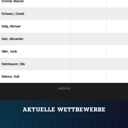
 
 
 
 
 
 
 
ANZEIGE
AKTUELLE WETTBEWERBE