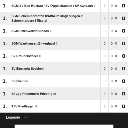
1.
0
SGM SV Bad Buchau /​ SV Oggelshausen /​ SV Kanzach II
0
0 : 0
SGM Schemmerhofen II/​Altheim I/​Ingerkingen I/​
1.
0
0
0 : 0
Schemmerberg I Risstal
1.
0
SGM Uttenweiler/​Bussen II
0
0 : 0
1.
0
SGM Warthausen/​Birkenhard II
0
0 : 0
1.
0
SV Braunenweiler II
0
0 : 0
1.
0
SV Eintracht Seekirch
0
0 : 0
1.
0
SV Ölkofen
0
0 : 0
1.
0
SpVgg Pflummern-Friedingen
0
0 : 0
1.
0
TSV Riedlingen II
0
0 : 0
Legende