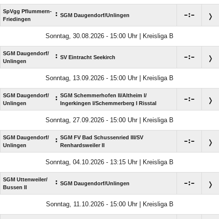
SpVgg Pflummern-
:

:

SGM Daugendorf/​Unlingen
Friedingen
Sonntag, 30.08.2026 - 15:00 Uhr | Kreisliga B
SGM Daugendorf/​
:

:

SV Eintracht Seekirch
Unlingen
Sonntag, 13.09.2026 - 15:00 Uhr | Kreisliga B
SGM Daugendorf/​
SGM Schemmerhofen II/​Altheim I/​
:

:

Unlingen
Ingerkingen I/​Schemmerberg I Risstal
Sonntag, 27.09.2026 - 15:00 Uhr | Kreisliga B
SGM Daugendorf/​
SGM FV Bad Schussenried III/​SV
:

:

Unlingen
Renhardsweiler II
Sonntag, 04.10.2026 - 13:15 Uhr | Kreisliga B
SGM Uttenweiler/​
:

:

SGM Daugendorf/​Unlingen
Bussen II
Sonntag, 11.10.2026 - 15:00 Uhr | Kreisliga B