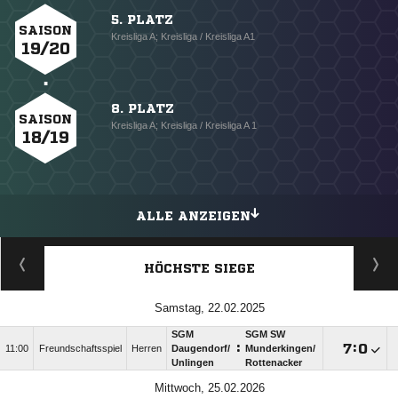
5. PLATZ
SAISON
Kreisliga A; Kreisliga / Kreisliga A1
19/20
8. PLATZ
SAISON
Kreisliga A; Kreisliga / Kreisliga A 1
18/19
ALLE ANZEIGEN
HÖCHSTE SIEGE
Samstag, 22.02.2025
SGM
SGM SW
:

:

11:00
Freundschaftsspiel
Herren
Daugendorf/​
Munderkingen/​
Unlingen
Rottenacker
Mittwoch, 25.02.2026