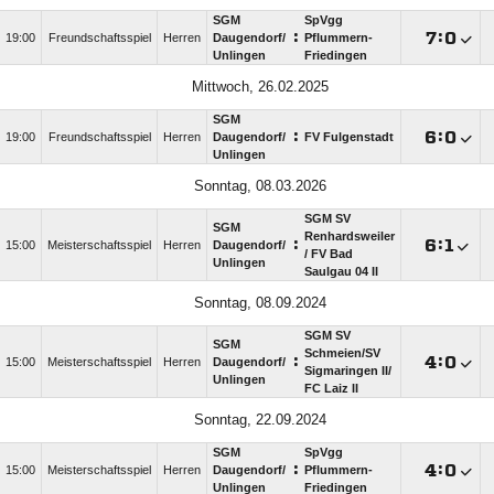
SGM
SpVgg
:

:

19:00
Freundschaftsspiel
Herren
Daugendorf/​
Pflummern-
Unlingen
Friedingen
Mittwoch, 26.02.2025
SGM
:

:

19:00
Freundschaftsspiel
Herren
Daugendorf/​
FV Fulgenstadt
Unlingen
Sonntag, 08.03.2026
SGM SV
SGM
Renhardsweiler
:

:

15:00
Meisterschaftsspiel
Herren
Daugendorf/​
/​ FV Bad
Unlingen
Saulgau 04 II
Sonntag, 08.09.2024
SGM SV
SGM
Schmeien/​SV
:

:

15:00
Meisterschaftsspiel
Herren
Daugendorf/​
Sigmaringen II/​
Unlingen
FC Laiz II
Sonntag, 22.09.2024
SGM
SpVgg
:

:

15:00
Meisterschaftsspiel
Herren
Daugendorf/​
Pflummern-
Unlingen
Friedingen