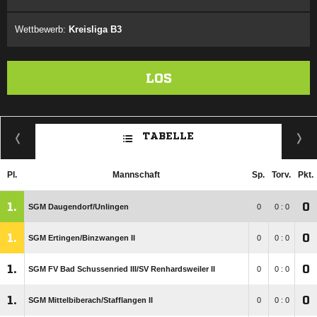
Wettbewerb:
Kreisliga B3
LOS
TABELLE
Pl.
Mannschaft
Sp.
Torv.
Pkt.
1.
0
SGM Daugendorf/​Unlingen
0
0 : 0
1.
0
SGM Ertingen/​Binzwangen II
0
0 : 0
1.
0
SGM FV Bad Schussenried III/​SV Renhardsweiler II
0
0 : 0
1.
0
SGM Mittelbiberach/​Stafflangen II
0
0 : 0