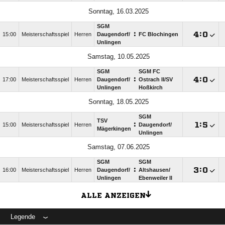
Sonntag, 16.03.2025
SGM
:

:

15:00
Meisterschaftsspiel
Herren
Daugendorf/​
FC Blochingen
Unlingen
Samstag, 10.05.2025
SGM
SGM FC
:

:

17:00
Meisterschaftsspiel
Herren
Daugendorf/​
Ostrach II/​SV
Unlingen
Hoßkirch
Sonntag, 18.05.2025
SGM
TSV
:

:

15:00
Meisterschaftsspiel
Herren
Daugendorf/​
Mägerkingen
Unlingen
Samstag, 07.06.2025
SGM
SGM
:

:

16:00
Meisterschaftsspiel
Herren
Daugendorf/​
Altshausen/​
Unlingen
Ebenweiler II
ALLE ANZEIGEN
Legende